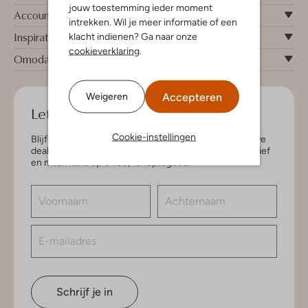
jouw toestemming ieder moment
Account
intrekken. Wil je meer informatie of een
Inspiratie
klacht indienen? Ga naar onze
cookieverklaring
.
Omoda
Accepteren
Weigeren
Let's keep in touch!
Cookie-instellingen
Blijf op de hoogte van de nieuwste items en exclusieve
deals, speciaal voor jou. Schrijf je in voor de nieuwsbrief
en maak kans op € 150,- shoptegoed.
Schrijf je in