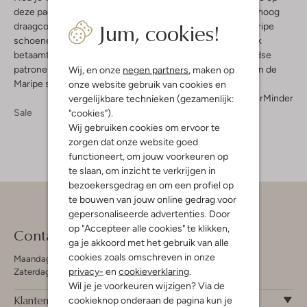
deze pagina je slag. Maripe schoenen in sale hebben een hoog
Jum, cookies!
draagcomfort en zien er origineel en eigentijds uit. De Maripe
schoenen in sale combineren, zoals het een Italiaans merk
betaamt, klassiek vakmanschap met moderne en eigentijdse
patronen. Maripe is een op-en-top verrassend merk, dus in de
Wij, en onze
negen partners
, maken op
Maripe sale vind je zeker iets wat bij jou past.
onze website gebruik van cookies en
Meer
Minder
vergelijkbare technieken (gezamenlijk:
Sale
"cookies").
Wij gebruiken cookies om ervoor te
zorgen dat onze website goed
functioneert, om jouw voorkeuren op
te slaan, om inzicht te verkrijgen in
bezoekersgedrag en om een profiel op
te bouwen van jouw online gedrag voor
gepersonaliseerde advertenties. Door
op "Accepteer alle cookies" te klikken,
Contact
ga je akkoord met het gebruik van alle
cookies zoals omschreven in onze
Maandag - Vrijdag 09:00 - 19:00 uur
privacy-
en
cookieverklaring
.
Zaterdag 09:00 - 17:00 uur
Wil je je voorkeuren wijzigen? Via de
Klantenservice
cookieknop onderaan de pagina kun je