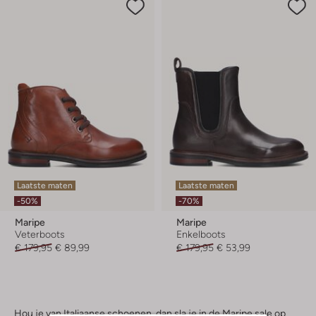
Laatste maten
Laatste maten
-50%
-70%
Maripe
Maripe
Veterboots
Enkelboots
€ 179,95
€ 89,99
€ 179,95
€ 53,99
Hou je van Italiaanse schoenen, dan sla je in de Maripe sale op