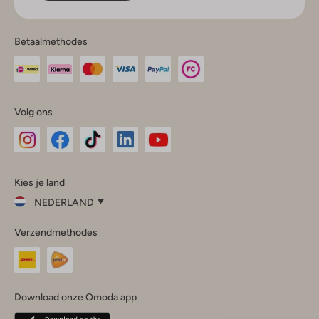
Betaalmethodes
Volg ons
Omoda
Omoda
Omoda
Omoda
Omoda
Kies je land
Instagram
Facebook
TikTok
LinkedIn
YouTube
NEDERLAND
Kies
Verzendmethodes
je
Sluit
land
Nederland
België
(Nederlands)
Download onze Omoda app
Belgique
(Français)