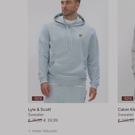
-50%
-50%
Lyle & Scott
Calvin Kl
Sweater
Sweater
€ 79,99
€ 39,99
€ 129,99
+ meer kleuren