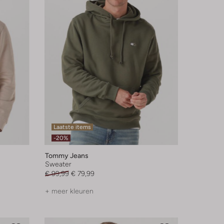
Laatste items
-20%
Tommy Jeans
Sweater
€ 99,99
€ 79,99
+ meer kleuren