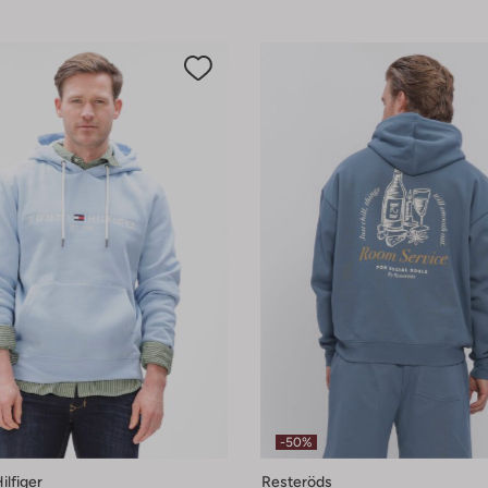
-50%
lfiger
Resteröds