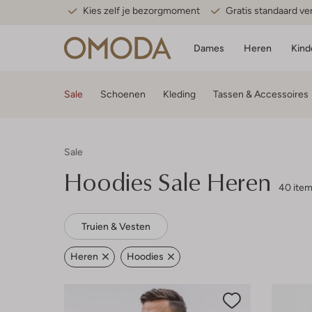
Kies zelf je bezorgmoment
Gratis standaard v
Dames
Heren
Kind
Sale
Schoenen
Kleding
Tassen & Accessoires
Sale
Hoodies Sale Heren
40 ite
Truien & Vesten
Heren
Hoodies