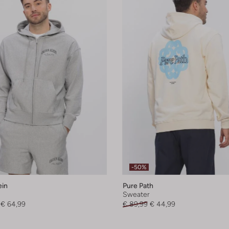
-50%
ein
Pure Path
Sweater
€ 64,99
€ 89,99
€ 44,99