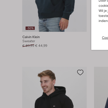
Door o
cooki
Wil je
toeste
indie
-50%
-50%
Calvin Klein
American
Coo
Sweater
Sweater
€ 89,99
€ 44,99
€ 144,99