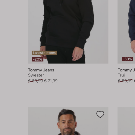
Laatste items
-50%
-20%
Tommy Jeans
Tommy J
Sweater
Trui
€ 89,99
€ 71,99
€ 89,99