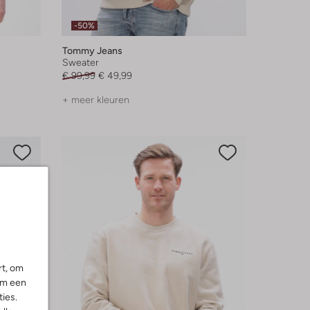
-50%
Tommy Jeans
Sweater
€ 99,99
€ 49,99
+ meer kleuren
rt, om
om een
ies.