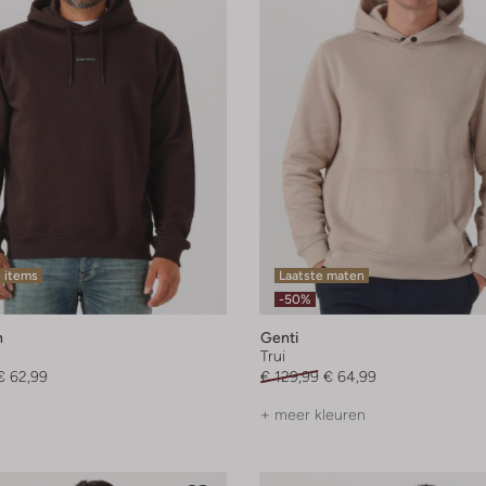
 items
Laatste maten
-50%
h
Genti
Trui
€ 62,99
€ 129,99
€ 64,99
+ meer kleuren