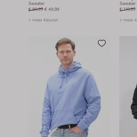
Sweater
Sweater
€ 99,99
€ 49,99
€ 119,99
+ meer kleuren
+ meer k