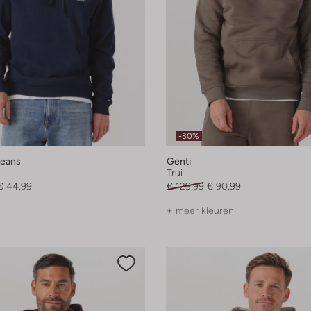
-30%
eans
Genti
Trui
€ 44,99
€ 129,99
€ 90,99
+ meer kleuren