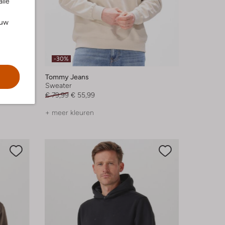
alle
ouw
-30%
Tommy Jeans
Sweater
€ 79,99
€ 55,99
+ meer kleuren