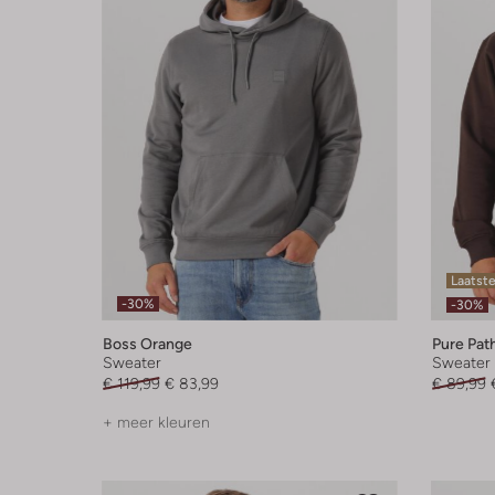
Laatste
-30%
-30%
Boss Orange
Pure Pat
Sweater
Sweater
€ 119,99
€ 83,99
€ 89,99
+ meer kleuren