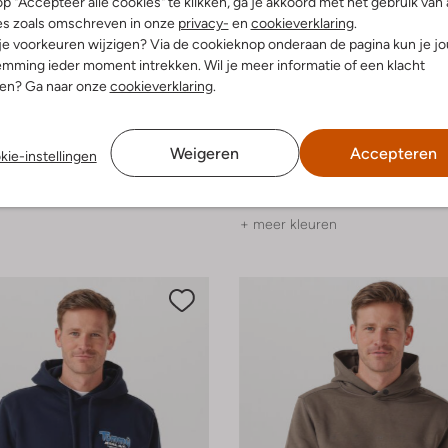
p "Accepteer alle cookies" te klikken, ga je akkoord met het gebruik van 
es zoals omschreven in onze
privacy-
en
cookieverklaring
.
 je voorkeuren wijzigen? Via de cookieknop onderaan de pagina kun je j
mming ieder moment intrekken. Wil je meer informatie of een klacht
nen? Ga naar onze
cookieverklaring
.
-40%
Weigeren
Accepteren
 Vintage
Tommy Jeans
kie-instellingen
Sweater
€ 71,99
€ 79,99
€ 47,99
+ meer kleuren