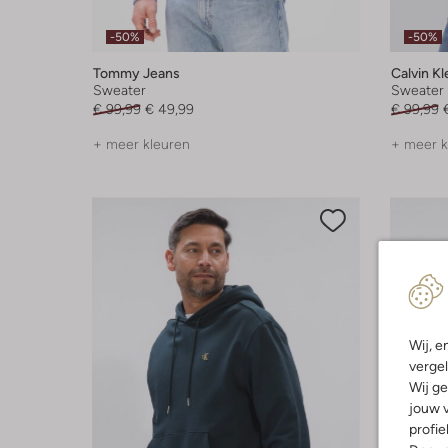
-50%
-50%
Tommy Jeans
Calvin Kl
Sweater
Sweater
€ 99,99
€ 49,99
€ 99,99
+ meer kleuren
+ meer k
Wij, e
vergel
Wij ge
jouw v
profie