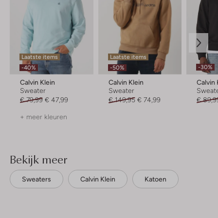
Laatste items
Laatste items
-30%
-40%
-50%
Calvin Klein
Calvin Klein
Calvin 
Sweater
Sweater
Sweat
€ 79,99
€ 47,99
€ 149,95
€ 74,99
€ 89,9
+ meer kleuren
Bekijk meer
Sweaters
Calvin Klein
Katoen