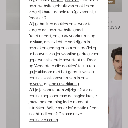
Laatste items
onze website gebruik van cookies en
-60%
vergelijkbare technieken (gezamenlijk:
Pure Path
"cookies").
Cargobroek
Wij gebruiken cookies om ervoor te
Ontdek de look
€ 99,95
€ 39,99
zorgen dat onze website goed
functioneert, om jouw voorkeuren op
te slaan, om inzicht te verkrijgen in
bezoekersgedrag en om een profiel op
te bouwen van jouw online gedrag voor
gepersonaliseerde advertenties. Door
op "Accepteer alle cookies" te klikken,
ga je akkoord met het gebruik van alle
cookies zoals omschreven in onze
privacy-
en
cookieverklaring
.
Wil je je voorkeuren wijzigen? Via de
cookieknop onderaan de pagina kun je
jouw toestemming ieder moment
intrekken. Wil je meer informatie of een
klacht indienen? Ga naar onze
cookieverklaring
.