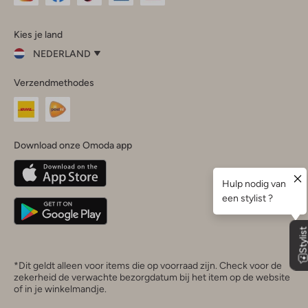
Omoda
Omoda
Omoda
Omoda
Omoda
Kies je land
Instagram
Facebook
TikTok
LinkedIn
YouTube
NEDERLAND
Kies
Verzendmethodes
je
Sluit
land
Nederland
België
(Nederlands)
Download onze Omoda app
Belgique
(Français)
Deutschland
*Dit geldt alleen voor items die op voorraad zijn. Check voor de
zekerheid de verwachte bezorgdatum bij het item op de website
of in je winkelmandje.