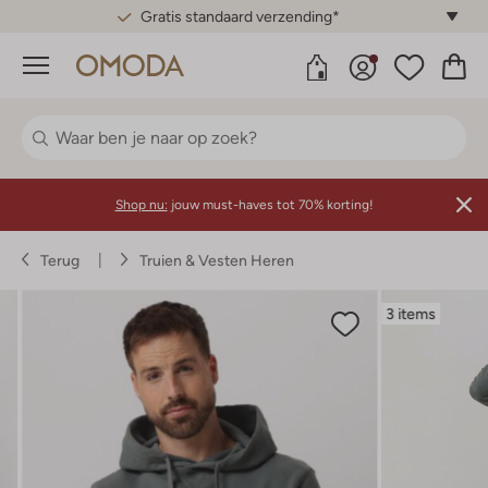
Gratis standaard verzending*
Menu
Shop nu:
jouw must-haves tot 70% korting!
Terug
Truien & Vesten Heren
3 items