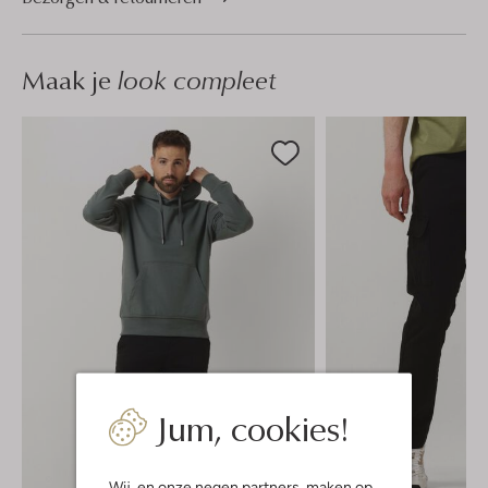
Maak je
look compleet
Jum, cookies!
Wij, en onze
negen partners
, maken op