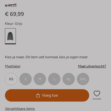
€ 99,95
€ 69,99
Kleur:
Grijs
Kies je maat:
Dit item valt normaal, kies je eigen maat
Maattabel
Maat uitverkocht?
XS
S
M
L
XL
XXL
Voeg toe
Favoriet
Vergelijkbare items