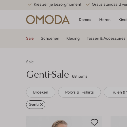
Kies zelf je bezorgmoment
Gratis standaard v
Dames
Heren
Kind
Sale
Schoenen
Kleding
Tassen & Accessoires
Sale
Genti-Sale
68 items
Broeken
Polo's & T-shirts
Truien &
Genti