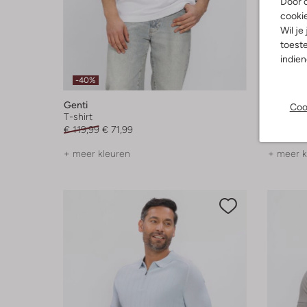
Door o
cooki
Wil je
toeste
indie
Laatst
-40%
-40%
Genti
Genti
Coo
T-shirt
Polo
€ 119,99
€ 71,99
€ 149,99
+ meer kleuren
+ meer k