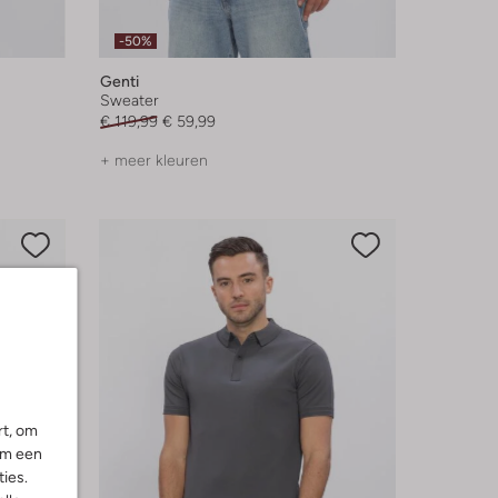
-50%
Genti
Sweater
€ 119,99
€ 59,99
+ meer kleuren
rt, om
om een
ies.