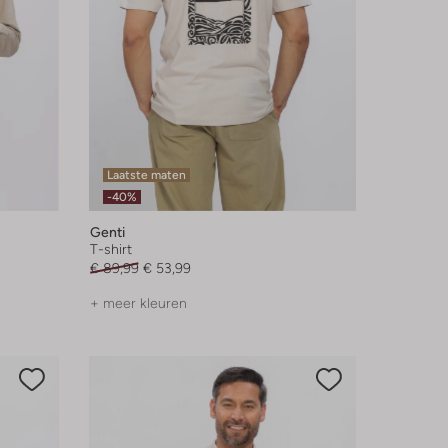
Laatste maten
-40%
Genti
T-shirt
€ 89,99
€ 53,99
+ meer kleuren