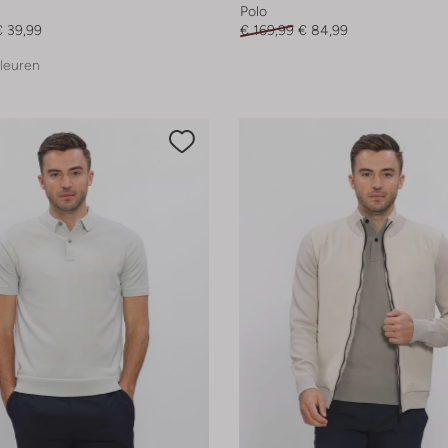
Polo
€ 39,99
€ 169,99
€ 84,99
leuren