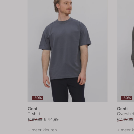
-50%
-50%
Genti
Genti
T-shirt
Overshir
€ 89,99
€ 44,99
€ 149,99
+ meer kleuren
+ meer k