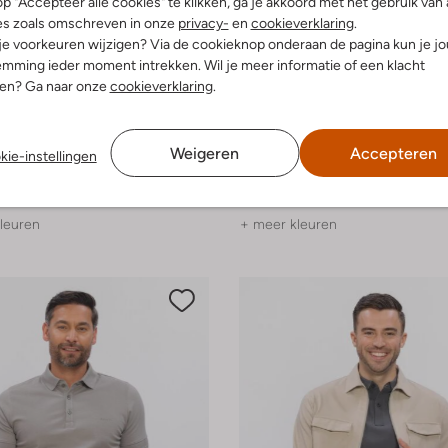
p "Accepteer alle cookies" te klikken, ga je akkoord met het gebruik van 
es zoals omschreven in onze
privacy-
en
cookieverklaring
.
 je voorkeuren wijzigen? Via de cookieknop onderaan de pagina kun je j
mming ieder moment intrekken. Wil je meer informatie of een klacht
nen? Ga naar onze
cookieverklaring
.
e maten
-20%
Weigeren
Accepteren
Genti
kie-instellingen
T-shirt
€ 89,99
€ 89,99
€ 71,99
leuren
+ meer kleuren