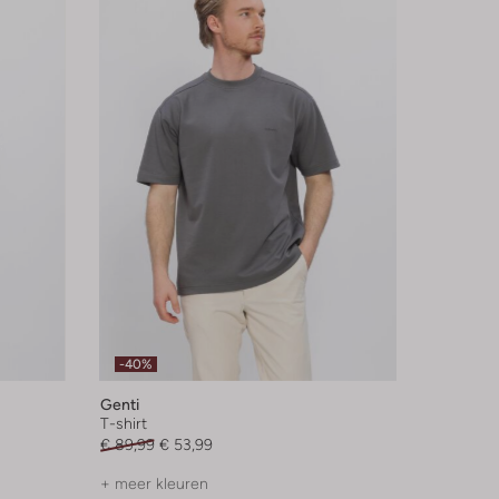
-40%
Genti
T-shirt
€ 89,99
€ 53,99
+ meer kleuren