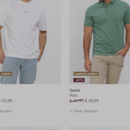
e maten
Laatste maten
-40%
Genti
Polo
€ 55,99
€ 99,99
€ 59,99
leuren
+ meer kleuren