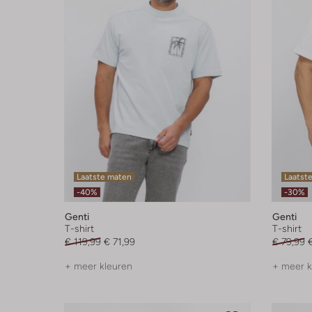
Laatste maten
Laatst
-40%
-30%
Genti
Genti
T-shirt
T-shirt
€ 119,99
€ 71,99
€ 79,99
+ meer kleuren
+ meer k