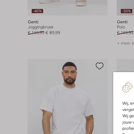
-40%
-50%
Genti
Genti
Joggingbroek
Polo
€ 149,99
€ 89,99
€ 149,99
+ meer k
Wij, e
vergel
Wij ge
jouw v
profie