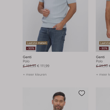
Laatste maten
Laatste
-30%
-30%
Genti
Genti
Polo
Polo
€ 159,99
€ 111,99
€ 99,99
+ meer kleuren
+ meer k