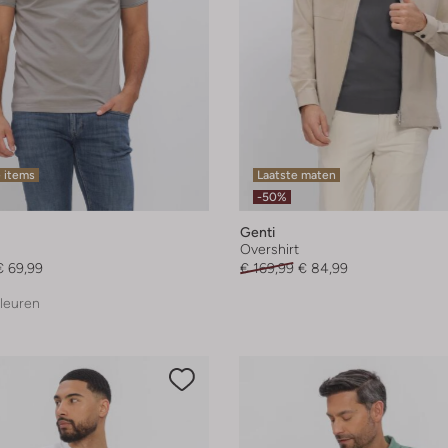
 items
Laatste maten
-50%
Genti
Overshirt
€ 69,99
€ 169,99
€ 84,99
leuren