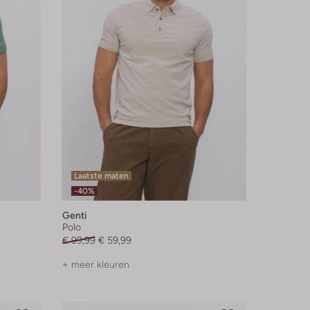
Laatste maten
-40%
Genti
Polo
€ 99,99
€ 59,99
+ meer kleuren