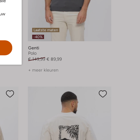
alle
ouw
Laatste maten
-40%
Genti
Polo
€ 149,99
€ 89,99
+ meer kleuren