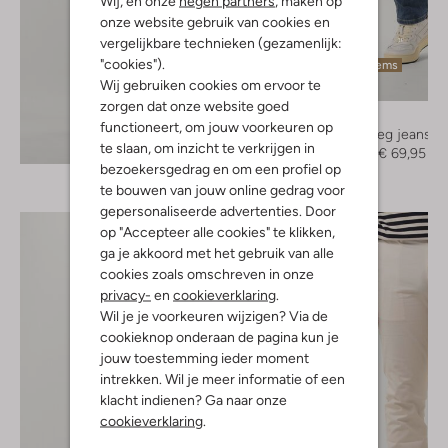
Wij, en onze
negen partners
, maken op
onze website gebruik van cookies en
vergelijkbare technieken (gezamenlijk:
"cookies").
Laatste items
Wij gebruiken cookies om ervoor te
-50%
zorgen dat onze website goed
Diesel
functioneert, om jouw voorkeuren op
Straight leg jeans
Ontdek de look
te slaan, om inzicht te verkrijgen in
€ 139,95
€ 69,95
bezoekersgedrag en om een profiel op
te bouwen van jouw online gedrag voor
gepersonaliseerde advertenties. Door
op "Accepteer alle cookies" te klikken,
ga je akkoord met het gebruik van alle
cookies zoals omschreven in onze
privacy-
en
cookieverklaring
.
Wil je je voorkeuren wijzigen? Via de
cookieknop onderaan de pagina kun je
jouw toestemming ieder moment
intrekken. Wil je meer informatie of een
klacht indienen? Ga naar onze
cookieverklaring
.