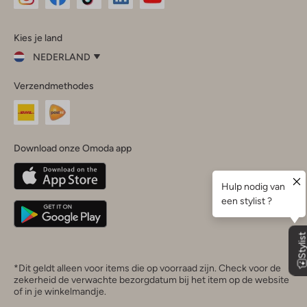
Omoda
Omoda
Omoda
Omoda
Omoda
Kies je land
Instagram
Facebook
TikTok
LinkedIn
YouTube
NEDERLAND
Kies
Verzendmethodes
je
Sluit
land
Nederland
België
(Nederlands)
Download onze Omoda app
Belgique
(Français)
Deutschland
*Dit geldt alleen voor items die op voorraad zijn. Check voor de
zekerheid de verwachte bezorgdatum bij het item op de website
of in je winkelmandje.