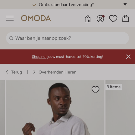
Gratis standaard verzending*
Menu
Shop nu:
jouw must-haves tot 70% korting!
Terug
Overhemden Heren
3 items