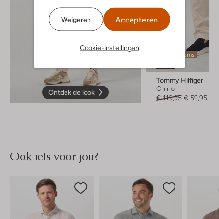
Accepteren
Weigeren
Cookie-instellingen
Laatste items
-50%
Tommy Hilfiger
Chino
Ontdek de look
€ 119,95
€ 59,95
Ook iets voor jou?