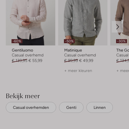
-60%
-50%
-30%
Gentiluomo
Matinique
The G
Casual overhemd
Casual overhemd
Casua
€ 139,95
€ 55,99
€ 99,99
€ 49,99
€ 134,
+ meer kleuren
+ meer
Bekijk meer
Casual overhemden
Genti
Linnen