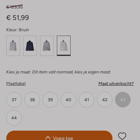
€ 129,95
€ 51,99
Kleur:
Bruin
Kies je maat:
Dit item valt normaal, kies je eigen maat
Maattabel
Maat uitverkocht?
37
38
39
40
41
42
43
44
Voeg toe