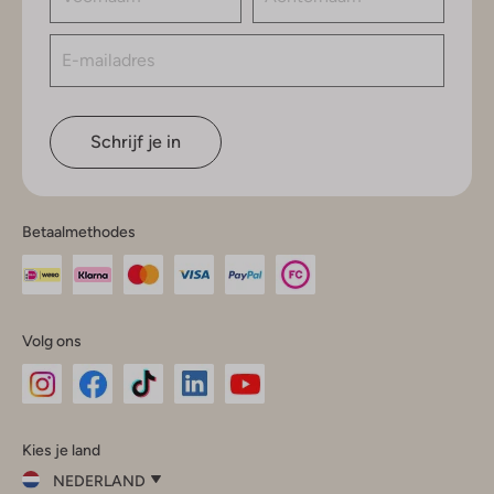
Schrijf je in
Betaalmethodes
Volg ons
Omoda
Omoda
Omoda
Omoda
Omoda
Kies je land
Instagram
Facebook
TikTok
LinkedIn
YouTube
NEDERLAND