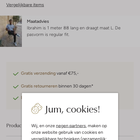
Vergelijkbare items
Maatadvies
Ibrahim is 1 meter 88 lang en draagt maat L.
De
pasvorm is
regular fit
.
Gratis verzending
vanaf €75,-
Gratis retourneren
binnen 30 dagen*
Betaal achteraf
met Klarna
Jum, cookies!
Product informatie
Wij, en onze
negen partners
, maken op
onze website gebruik van cookies en
vergelijkbare technieken (gezamenlijk: