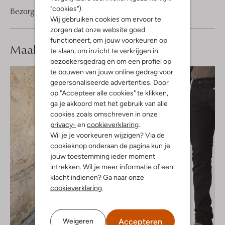
"cookies").
Bezorgen & retourneren
Wij gebruiken cookies om ervoor te
zorgen dat onze website goed
functioneert, om jouw voorkeuren op
Maak je
look compleet
te slaan, om inzicht te verkrijgen in
bezoekersgedrag en om een profiel op
te bouwen van jouw online gedrag voor
gepersonaliseerde advertenties. Door
op "Accepteer alle cookies" te klikken,
ga je akkoord met het gebruik van alle
cookies zoals omschreven in onze
privacy-
en
cookieverklaring
.
Wil je je voorkeuren wijzigen? Via de
cookieknop onderaan de pagina kun je
jouw toestemming ieder moment
intrekken. Wil je meer informatie of een
klacht indienen? Ga naar onze
cookieverklaring
.
Accepteren
Weigeren