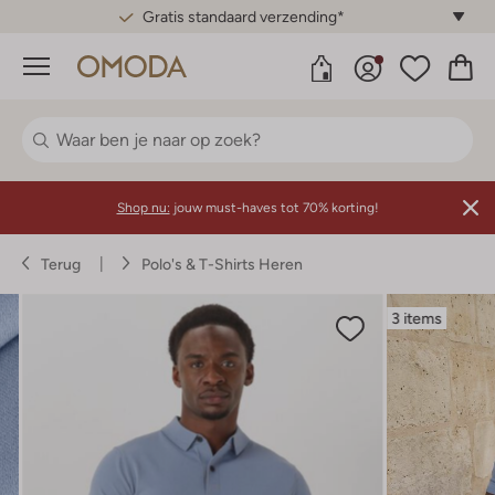
Gratis standaard verzending*
Menu
Shop nu:
jouw must-haves tot 70% korting!
Terug
Polo's & T-Shirts Heren
3 items