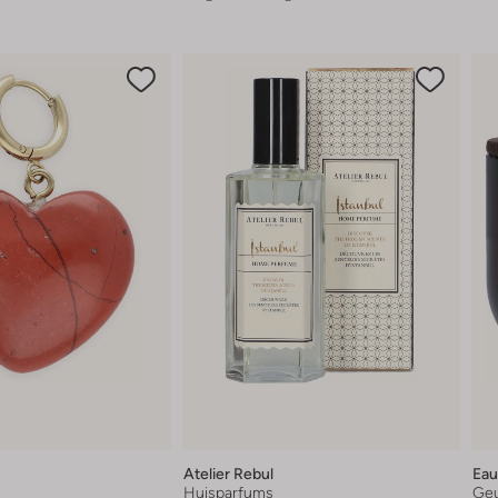
Atelier Rebul
Eau
Huisparfums
Geu