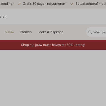
erzending*
Gratis 30 dagen retourneren*
Betaal achteraf met 
eren
Nieuw
Merken
Looks & inspiratie
Shop nu:
jouw must-haves tot 70% korting!