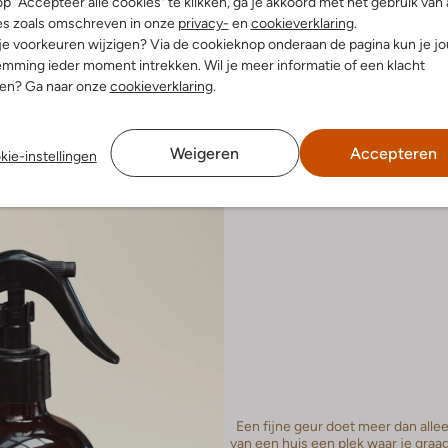
p "Accepteer alle cookies" te klikken, ga je akkoord met het gebruik van 
es zoals omschreven in onze
privacy-
en
cookieverklaring
.
 je voorkeuren wijzigen? Via de cookieknop onderaan de pagina kun je j
mming ieder moment intrekken. Wil je meer informatie of een klacht
nen? Ga naar onze
cookieverklaring
.
Weigeren
Accepteren
kie-instellingen
Een fijne geur doet meer dan allee
van een huis een plek waar je graa