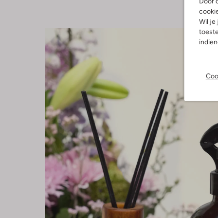
Door o
cooki
Wil je
toeste
indie
Coo