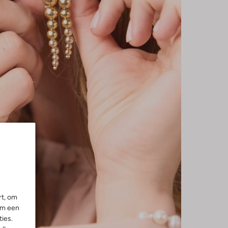
rt, om
om een
ies.