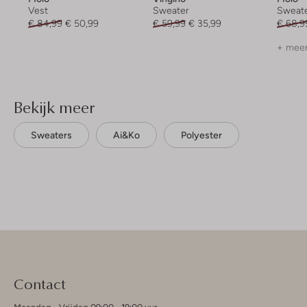
Vest
Sweater
Sweat
€ 84,99
€ 50,99
€ 59,99
€ 35,99
€ 68,9
+ meer
Bekijk meer
Sweaters
Ai&ko
Polyester
Contact