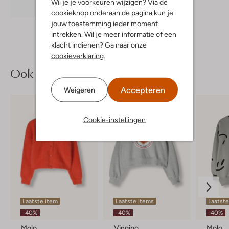
Wil je je voorkeuren wijzigen? Via de
Ontdek de look
cookieknop onderaan de pagina kun je
jouw toestemming ieder moment
intrekken. Wil je meer informatie of een
klacht indienen? Ga naar onze
cookieverklaring
.
Ook iets voor jou?
Accepteren
Weigeren
Cookie-instellingen
Laatste item
Laatste items
Laatste
-40%
-40%
-40%
Molo
Vingino
Molo