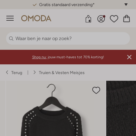
Gratis standaard verzending*
Menu
Shop nu:
jouw must-haves tot 70% korting!
Terug
Truien & Vesten Meisjes