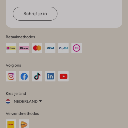
Schrijf je in
Betaalmethodes
Volg ons
Omoda
Omoda
Omoda
Omoda
Omoda
Kies je land
Instagram
Facebook
TikTok
LinkedIn
YouTube
NEDERLAND
Kies
Verzendmethodes
je
Sluit
land
Nederland