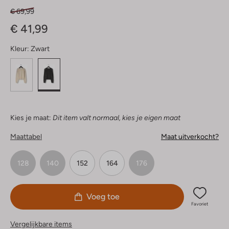
€ 69,99
€ 41,99
Kleur:
Zwart
Kies je maat:
Dit item valt normaal, kies je eigen maat
Maattabel
Maat uitverkocht?
128
140
152
164
176
Voeg toe
Favoriet
Vergelijkbare items