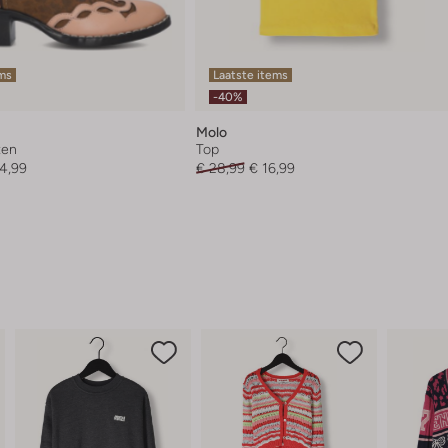
ems
Laatste items
-40%
Molo
zen
Top
4,99
€ 28,99
€ 16,99