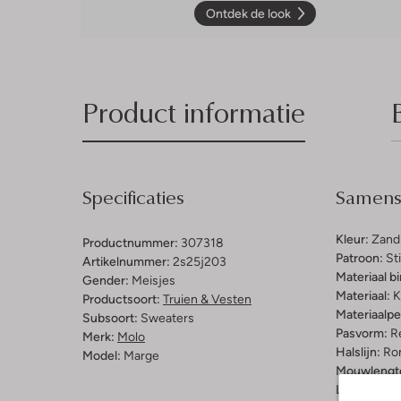
Ontdek de look
Product informatie
Specificaties
Samenst
Kleur:
Zand
Productnummer:
307318
Patroon:
St
Artikelnummer:
2s25j203
Materiaal b
Gender:
Meisjes
Materiaal:
K
Productsoort:
Truien & Vesten
Materiaalp
Subsoort:
Sweaters
Pasvorm:
Re
Merk:
Molo
Halslijn:
Ro
Model:
Marge
Mouwlengt
Lengte:
Kor