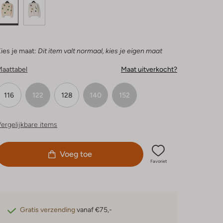
ies je maat:
Dit item valt normaal, kies je eigen maat
Maattabel
Maat uitverkocht?
116
122
128
140
152
ergelijkbare items
Voeg toe
Favoriet
Gratis verzending
vanaf €75,-