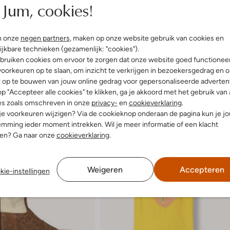
Jum, cookies!
n onze
negen partners
, maken op onze website gebruik van cookies en
ijkbare technieken (gezamenlijk: "cookies").
bruiken cookies om ervoor te zorgen dat onze website goed functionee
oorkeuren op te slaan, om inzicht te verkrijgen in bezoekersgedrag en 
l op te bouwen van jouw online gedrag voor gepersonaliseerde advertent
p "Accepteer alle cookies" te klikken, ga je akkoord met het gebruik van 
es zoals omschreven in onze
privacy-
en
cookieverklaring
.
 je voorkeuren wijzigen? Via de cookieknop onderaan de pagina kun je j
mming ieder moment intrekken. Wil je meer informatie of een klacht
nen? Ga naar onze
cookieverklaring
.
Weigeren
Accepteren
kie-instellingen