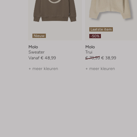
Laatste item
Nieuw
-50%
Molo
Molo
Sweater
Trui
Vanaf
€ 48,99
€ 78,99
€ 38,99
+ meer kleuren
+ meer kleuren