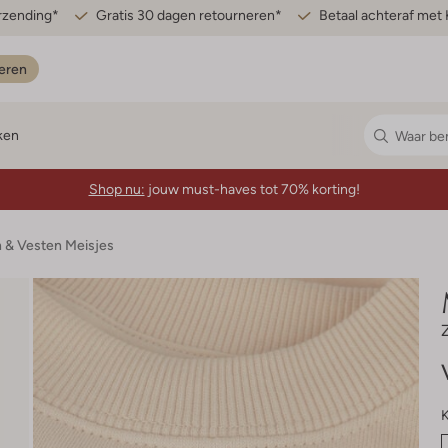
erzending*
Gratis 30 dagen retourneren*
Betaal achteraf met 
eren
ken
Shop nu:
jouw must-haves tot 70% korting!
n & Vesten Meisjes
K