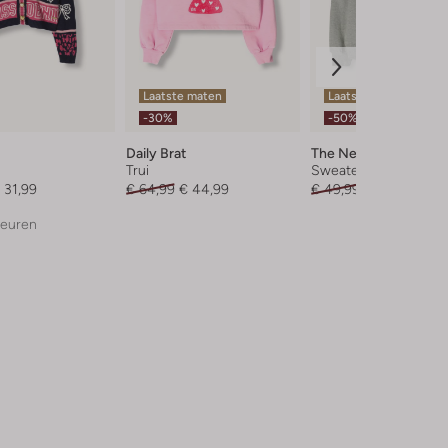
Laatste maten
Laatste items
-30%
-50%
Daily Brat
The New
Trui
Sweater
 31,99
€ 64,99
€ 44,99
€ 49,99
€ 24,99
leuren