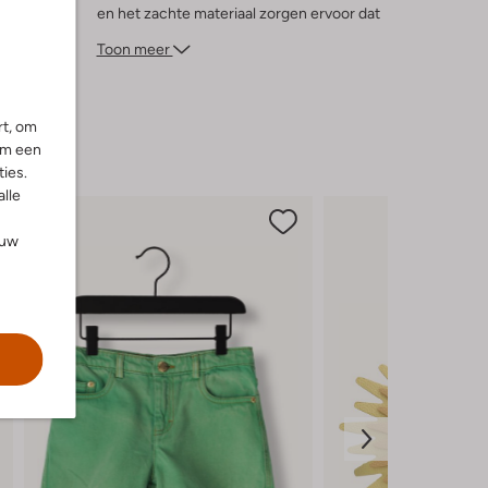
en het zachte materiaal zorgen ervoor dat
je kleintje zich de hele dag prettig voelt.
Toon meer
Laat haar stralen in stijl en comfort met
deze must-have trui. Perfect voor elke
gelegenheid en makkelijk te combineren
rt, om
met haar favoriete outfits.
om een
ies.
alle
ouw