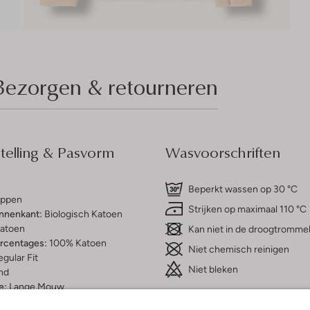
Bezorgen & retourneren
elling & Pasvorm
Wasvoorschriften
Beperkt wassen op 30 °C
ippen
Strijken op maximaal 110 °C
innenkant:
Biologisch Katoen
atoen
Kan niet in de droogtromme
ercentages:
100% Katoen
Niet chemisch reinigen
gular Fit
Niet bleken
nd
e:
Lange Mouw
t