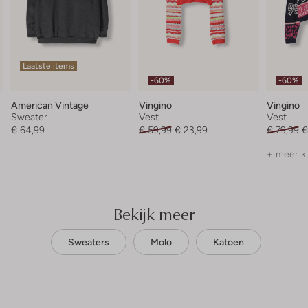
Laatste items
-60%
-60%
American Vintage
Vingino
Vingino
Sweater
Vest
Vest
€ 64,99
€ 59,99
€ 23,99
€ 79,99
€
+ meer k
Bekijk meer
Sweaters
Molo
Katoen