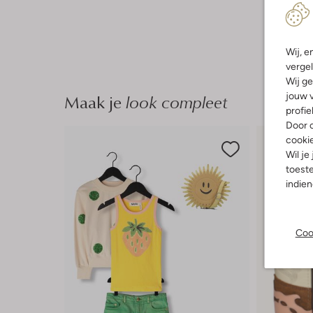
Wij, e
vergel
Wij ge
Maak je
look compleet
jouw v
profie
Door o
cooki
Wil je
toeste
indie
Coo