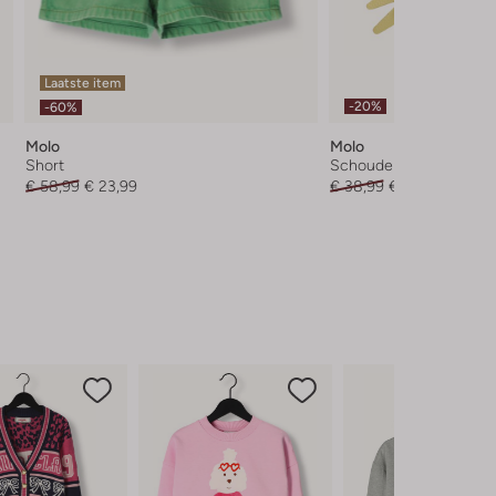
Laatste item
-20%
-60%
Molo
Molo
Short
Schoudertas
€ 58,99
€ 23,99
€ 38,99
€ 30,99