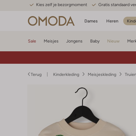
Kies zelf je bezorgmoment
Gratis standaard v
Dames
Heren
Kind
Sale
Meisjes
Jongens
Baby
Nieuw
Mer
Terug
Kinderkleding
Meisjeskleding
Truie