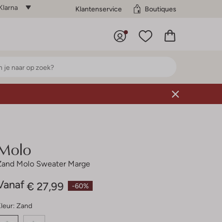
Klarna
Klantenservice
Boutiques
Molo
Zand Molo Sweater Marge
Vanaf
€ 27,99
-60%
leur:
Zand