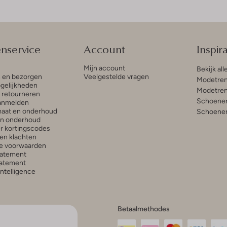
enservice
Account
Inspira
Mijn account
Bekijk all
n en bezorgen
Veelgestelde vragen
Modetren
gelijkheden
Modetren
n retourneren
Schoenen
anmelden
aat en onderhoud
Schoenen
en onderhoud
r kortingscodes
en klachten
e voorwaarden
tatement
atement
 Intelligence
Betaalmethodes