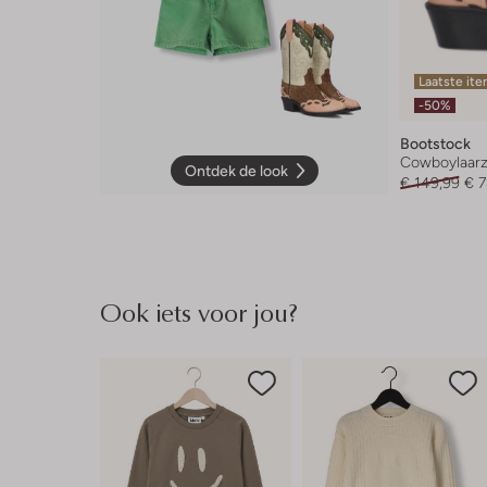
Laatste it
-50%
Bootstock
Cowboylaar
Ontdek de look
€ 149,99
€ 7
Ook iets voor jou?