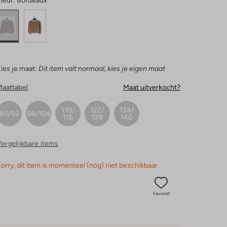
leur:
Bordeaux
ies je maat:
Dit item valt normaal, kies je eigen maat
Maattabel
Maat uitverkocht?
110/
122/
134/
86/92
98/104
116
128
140
ergelijkbare items
orry, dit item is momenteel (nog) niet beschikbaar.
Favoriet