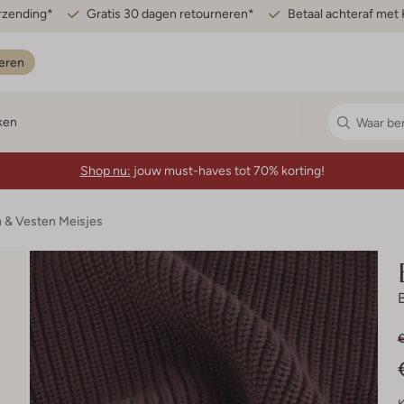
erzending*
Gratis 30 dagen retourneren*
Betaal achteraf met 
eren
ken
Shop nu:
jouw must-haves tot 70% korting!
n & Vesten Meisjes