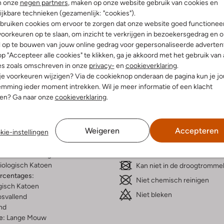
n onze
negen partners
, maken op onze website gebruik van cookies en
ijkbare technieken (gezamenlijk: "cookies").
bruiken cookies om ervoor te zorgen dat onze website goed functionee
oorkeuren op te slaan, om inzicht te verkrijgen in bezoekersgedrag en 
l op te bouwen van jouw online gedrag voor gepersonaliseerde advertent
Bezorgen & retourneren
p "Accepteer alle cookies" te klikken, ga je akkoord met het gebruik van 
es zoals omschreven in onze
privacy-
en
cookieverklaring
.
 je voorkeuren wijzigen? Via de cookieknop onderaan de pagina kun je j
mming ieder moment intrekken. Wil je meer informatie of een klacht
nen? Ga naar onze
cookieverklaring
.
elling & Pasvorm
Wasvoorschriften
Weigeren
Accepteren
kie-instellingen
eaux
Beperkt wassen op 30 °C
fen
Strijken op maximaal 110 °C
innenkant:
Biologisch Katoen
iologisch Katoen
Kan niet in de droogtromme
ercentages:
Niet chemisch reinigen
gisch Katoen
Niet bleken
osvallend
nd
e:
Lange Mouw