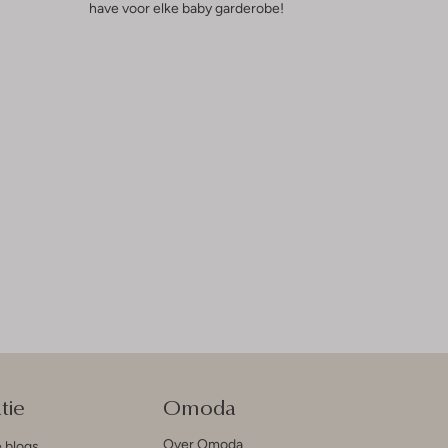
have voor elke baby garderobe!
tie
Omoda
Over Omoda
e blogs