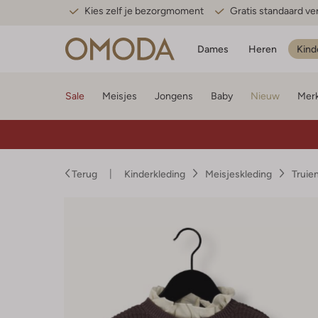
Kies zelf je bezorgmoment
Gratis standaard v
Dames
Heren
Kind
Sale
Meisjes
Jongens
Baby
Nieuw
Mer
Terug
Kinderkleding
Meisjeskleding
Truie