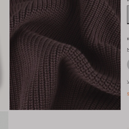
K
K
V
S