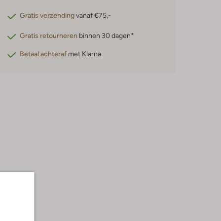
Gratis verzending
vanaf €75,-
Gratis retourneren
binnen 30 dagen*
Betaal achteraf
met Klarna