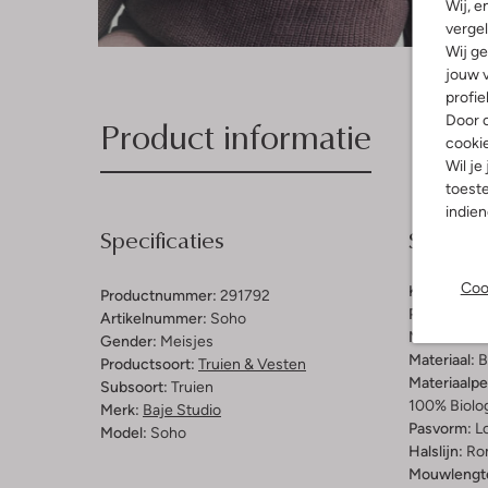
Wij, e
vergel
Wij ge
jouw v
profie
Product informatie
Door o
cooki
Wil je
toeste
indie
Specificaties
Samenst
Coo
Kleur:
Bord
Productnummer:
291792
Patroon:
Ef
Artikelnummer:
Soho
Materiaal b
Gender:
Meisjes
Materiaal:
B
Productsoort:
Truien & Vesten
Materiaalp
Subsoort:
Truien
100% Biolo
Merk:
Baje Studio
Pasvorm:
L
Model:
Soho
Halslijn:
Ro
Mouwlengt