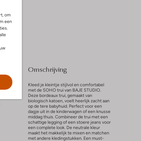
rt, om
om een
ies.
alle
ouw
Omschrijving
Kleed je kleintje stijlvol en comfortabel
met de SOHO trui van BAJE STUDIO.
Deze bordeaux trui, gemaakt van
biologisch katoen, voelt heerlijk zacht aan
l
op de tere babyhuid. Perfect voor een
dagje uit in de kinderwagen of een knusse
middag thuis. Combineer de trui met een
schattige legging of een stoere jeans voor
een complete look. De neutrale kleur
maakt het makkelijk te mixen en matchen
met andere kledingstukken. Een must-