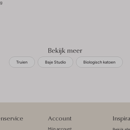
g
Bekijk meer
Truien
Baje Studio
Biologisch katoen
enservice
Account
Inspira
Mijn account
Bekijk all