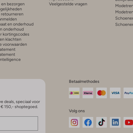
n en bezorgen
Veelgestelde vragen
Modetren
gelijkheden
Modetren
n retourneren
Schoenen
anmelden
aat en onderhoud
Schoenen
en onderhoud
r kortingscodes
en klachten
e voorwaarden
tatement
atement
 Intelligence
Betaalmethodes
e deals, speciaal voor
p € 150,- shoptegoed.
Volg ons
Omoda
Omoda
Omoda
Omoda
Om