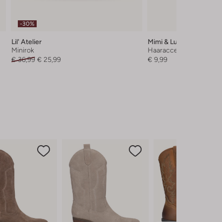
-30%
Lil' Atelier
Mimi & Lula
Minirok
Haaraccessoire
€ 36,99
€ 25,99
€ 9,99