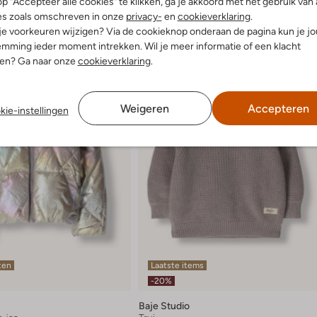
p "Accepteer alle cookies" te klikken, ga je akkoord met het gebruik van 
es zoals omschreven in onze
privacy-
en
cookieverklaring
.
 je voorkeuren wijzigen? Via de cookieknop onderaan de pagina kun je j
mming ieder moment intrekken. Wil je meer informatie of een klacht
nen? Ga naar onze
cookieverklaring
.
Weigeren
Accepteren
kie-instellingen
ten
Laatste items
-20%
Baje Studio