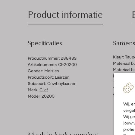
Product informatie
Specificaties
Samenst
Kleur:
Taup
Productnummer:
288489
Materiaal b
Artikelnummer:
Cl-20200
Materiaal b
Gender:
Meisjes
Materiaal zo
Productsoort:
Laarzen
Type sluitin
Subsoort:
Cowboylaarzen
Type neus:
Merk:
Clic!
Schachthoo
Model:
20200
Wij, e
vergel
Wij ge
jouw v
profie
Maak je
look compleet