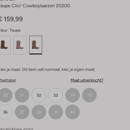
Taupe Clic! Cowboylaarzen 20200
€ 159,99
leur:
Taupe
ies je maat:
Dit item valt normaal, kies je eigen maat
Maattabel
Maat uitverkocht?
30
31
32
33
34
35
36
37
38
39
40
ergelijkbare items