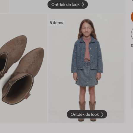
Ontdek de look
5 items
R
Ontdek de look