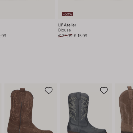
-50%
Lil' Atelier
Blouse
9,99
€ 32,99
€ 15,99