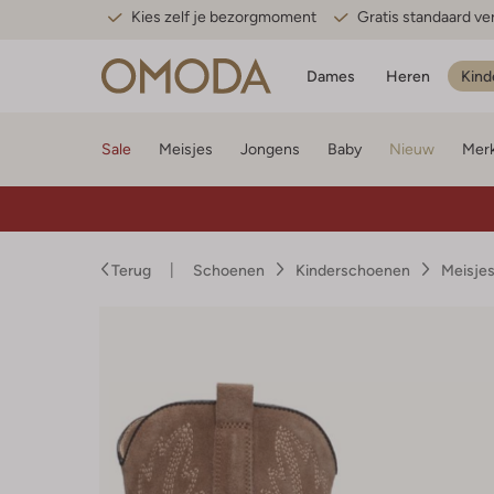
Kies zelf je bezorgmoment
Gratis standaard v
Dames
Heren
Kind
Sale
Meisjes
Jongens
Baby
Nieuw
Mer
Terug
Schoenen
Kinderschoenen
Meisje