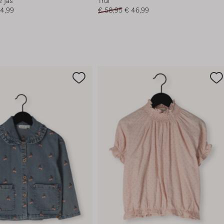
 jas
Trui
54,99
€ 58,95
€ 46,99