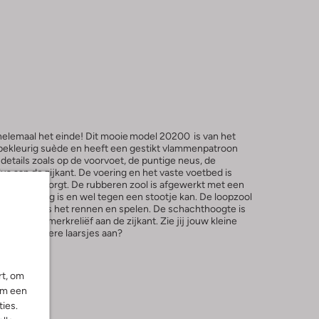
elemaal het einde! Dit mooie model 20200 is van het
aupekleurig suède en heeft een gestikt vlammenpatroon
etails zoals op de voorvoet, de puntige neus, de
s aan de zijkant. De voering en het vaste voetbed is
jn comfort zorgt. De rubberen zool is afgewerkt met een
j extra stevig is en wel tegen een stootje kan. De loopzool
g grip tijdens het rennen en spelen. De schachthoogte is
ail is het merkreliëf aan de zijkant. Zie jij jouw kleine
tige en stoere laarsjes aan?
rt, om
om een
ies.