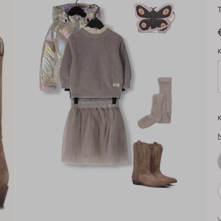
K
K
V