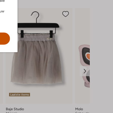
alle
ouw
Laatste items
Baje Studio
Molo