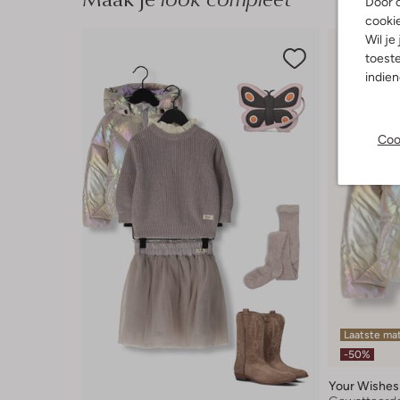
Door o
cooki
Wil je
toeste
indie
Coo
Laatste ma
-50%
Your Wishes