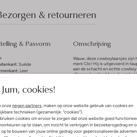
Bezorgen & retourneren
elling & Pasvorm
Omschrijving
e
Wauw, deze cowboylaarsjes zijn h
merk Clic! Hij is uitgevoerd in t
uitenkant:
Suède
aan de schacht en echte cowboy d
innenkant:
Leer
afgeronde schacht en de aantreklu
ol:
Rubber
gemaakt van leer wat voor een fi
g:
Rits
Jum, cookies!
stiksel in de zoolrand waardoor hi
heeft een fijn profiel voor genoe
Puntige Neus
23 centimeter en een extra leuk det
gte laarzen (cm):
23
meid al rondlopen met deze schat
n onze
negen partners
, maken op onze website gebruik van cookies en
ijkbare technieken (gezamenlijk: "cookies").
bruiken cookies om ervoor te zorgen dat onze website goed functionee
oorkeuren op te slaan, om inzicht te verkrijgen in bezoekersgedrag en 
l op te bouwen van jouw online gedrag voor gepersonaliseerde advertent