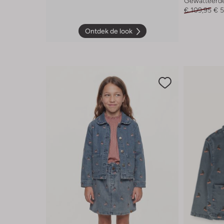
Gewatteerde
€ 109,95
€ 
Ontdek de look