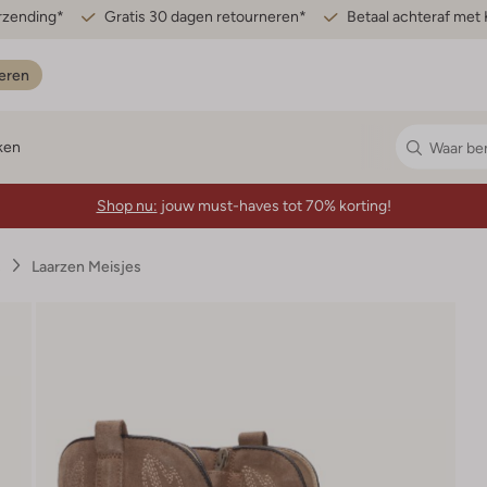
erzending*
Gratis 30 dagen retourneren*
Betaal achteraf met 
eren
ken
Shop nu:
jouw must-haves tot 70% korting!
s
Laarzen Meisjes