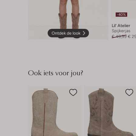
-40%
Lil' Atelier
Spijkerjas
Ontdek de look
€ 49,99
€ 2
Ook iets voor jou?