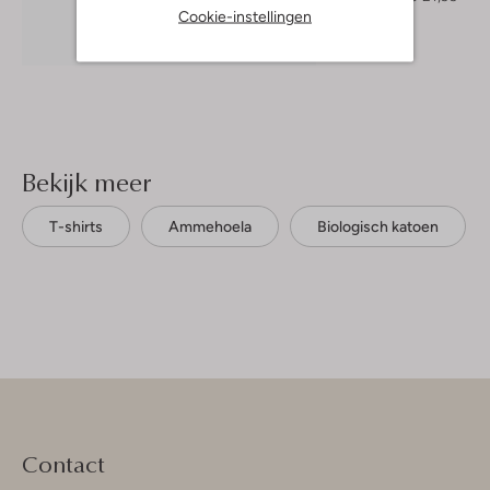
Cookie-instellingen
Ontdek de look
Bekijk meer
T-shirts
Ammehoela
Biologisch katoen
Contact