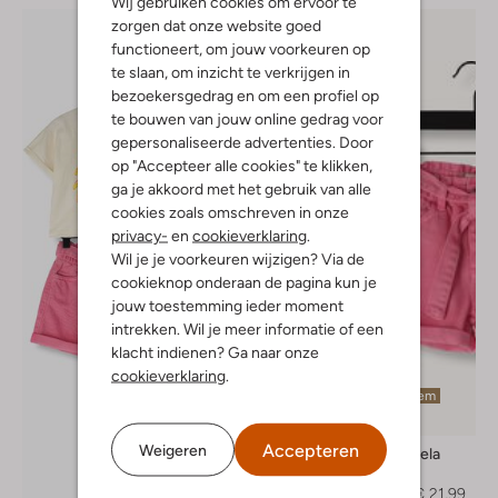
Wij gebruiken cookies om ervoor te
zorgen dat onze website goed
functioneert, om jouw voorkeuren op
te slaan, om inzicht te verkrijgen in
bezoekersgedrag en om een profiel op
te bouwen van jouw online gedrag voor
gepersonaliseerde advertenties. Door
op "Accepteer alle cookies" te klikken,
ga je akkoord met het gebruik van alle
cookies zoals omschreven in onze
privacy-
en
cookieverklaring
.
Wil je je voorkeuren wijzigen? Via de
cookieknop onderaan de pagina kun je
jouw toestemming ieder moment
intrekken. Wil je meer informatie of een
klacht indienen? Ga naar onze
cookieverklaring
.
Laatste item
-60%
Accepteren
Weigeren
Ammehoela
Short
€ 54,95
€ 21,99