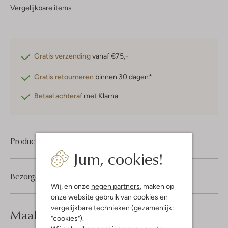
Vergelijkbare items
Gratis verzending
vanaf €75,-
Gratis retourneren
binnen 30 dagen*
Betaal achteraf
met Klarna
Product informatie
Jum, cookies!
Bezorgen & retourneren
Wij, en onze
negen partners
, maken op
onze website gebruik van cookies en
vergelijkbare technieken (gezamenlijk:
Maak je
look compleet
"cookies").