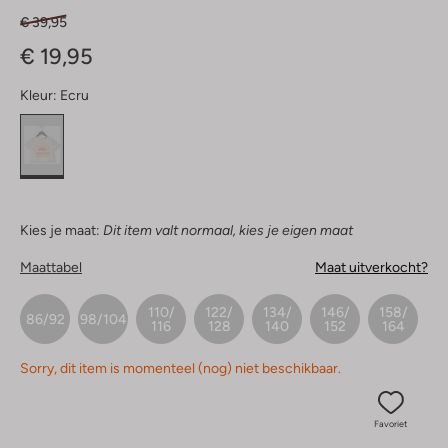
€ 39,95
€ 19,95
Kleur:
Ecru
Kies je maat:
Dit item valt normaal, kies je eigen maat
Maattabel
Maat uitverkocht?
110/
122/
134/
146/
158/
86/92
98/104
116
128
140
152
164
Sorry, dit item is momenteel (nog) niet beschikbaar.
Favoriet