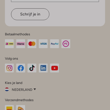
Schrijf je in
Betaalmethodes
Volg ons
Omoda
Omoda
Omoda
Omoda
Omoda
Kies je land
Instagram
Facebook
TikTok
LinkedIn
YouTube
NEDERLAND
Kies
Verzendmethodes
je
Sluit
land