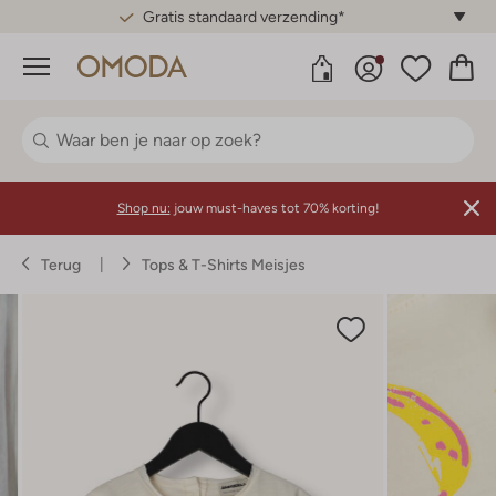
Gratis standaard verzending*
Menu
Shop nu:
jouw must-haves tot 70% korting!
Terug
Tops & T-Shirts Meisjes