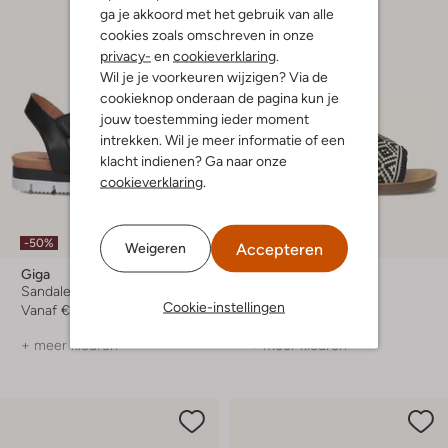
ga je akkoord met het gebruik van alle
cookies zoals omschreven in onze
privacy-
en
cookieverklaring
.
Wil je je voorkeuren wijzigen? Via de
cookieknop onderaan de pagina kun je
jouw toestemming ieder moment
intrekken. Wil je meer informatie of een
klacht indienen? Ga naar onze
cookieverklaring
.
-50%
-50%
Accepteren
Weigeren
Giga
Toms
Sandalen
Platte sandalen
Cookie-instellingen
Vanaf
€ 36,99
€ 59,99
€ 29,99
+ meer kleuren
+ meer kleuren