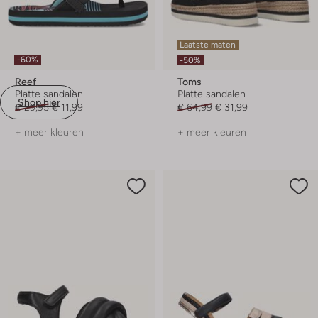
Laatste maten
-60%
-50%
Reef
Toms
Platte sandalen
Platte sandalen
Shop hier
€ 29,95
€ 11,99
€ 64,99
€ 31,99
+ meer kleuren
+ meer kleuren