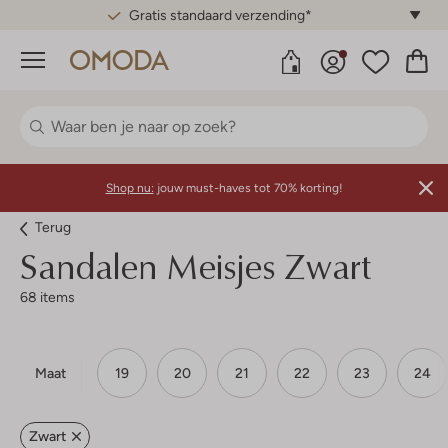
Gratis standaard verzending*
Menu
Shop nu:
jouw must-haves tot 70% korting!
Terug
Sandalen Meisjes Zwart
68 items
Maat
19
20
21
22
23
24
Zwart