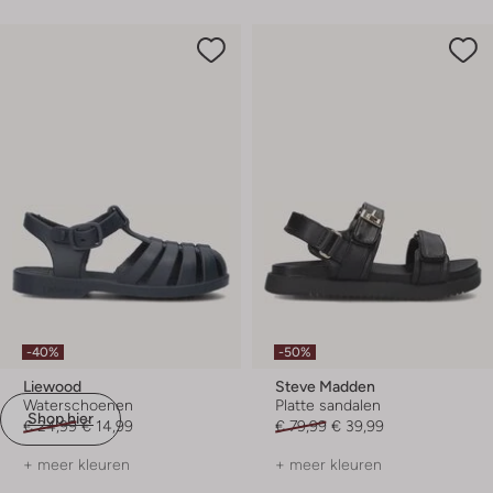
-40%
-50%
Liewood
Steve Madden
Waterschoenen
Platte sandalen
Shop hier
€ 24,99
€ 14,99
€ 79,99
€ 39,99
+ meer kleuren
+ meer kleuren