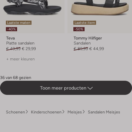
Laatste maten
Laatste item
-40%
-50%
Teva
Tommy Hilfiger
Platte sandalen
Sandalen
€ 49,99
€ 29,99
€ 89,99
€ 44,99
+ meer kleuren
36 van 68 gezien
Toon meer producten
Schoenen
Kinderschoenen
Meisjes
Sandalen Meisjes