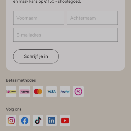
en maak kans op € 150,- shoptegoed.
Schrijf je in
Betaalmethodes
Volg ons
Omoda
Omoda
Omoda
Omoda
Omoda