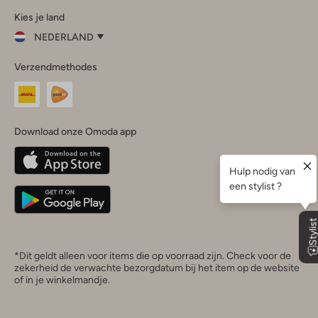
Kies je land
Instagram
Facebook
TikTok
LinkedIn
YouTube
NEDERLAND
Kies
Verzendmethodes
je
Sluit
land
Nederland
België
(Nederlands)
Download onze Omoda app
Belgique
(Français)
Deutschland
*Dit geldt alleen voor items die op voorraad zijn. Check voor de
zekerheid de verwachte bezorgdatum bij het item op de website
of in je winkelmandje.