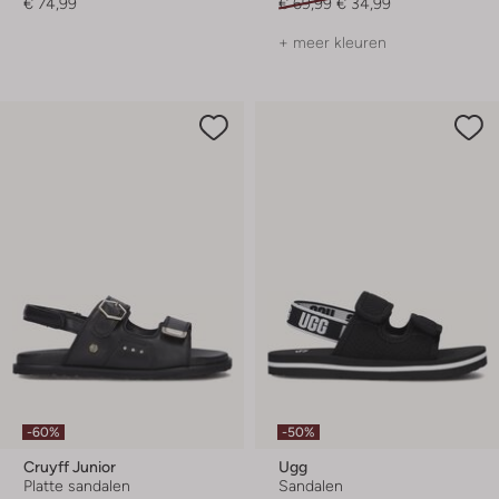
€ 74,99
€ 69,99
€ 34,99
+ meer kleuren
-60%
-50%
Cruyff Junior
Ugg
Platte sandalen
Sandalen