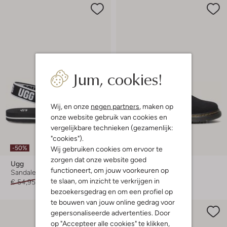
Jum, cookies!
Wij, en onze
negen partners
, maken op
onze website gebruik van cookies en
vergelijkbare technieken (gezamenlijk:
"cookies").
-50%
-50%
Wij gebruiken cookies om ervoor te
zorgen dat onze website goed
Ugg
Dr Martens
functioneert, om jouw voorkeuren op
Sandalen
Platte sandalen
te slaan, om inzicht te verkrijgen in
€ 54,95
€ 26,99
€ 79,99
€ 39,99
bezoekersgedrag en om een profiel op
te bouwen van jouw online gedrag voor
gepersonaliseerde advertenties. Door
op "Accepteer alle cookies" te klikken,