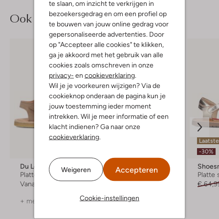
te slaan, om inzicht te verkrijgen in
bezoekersgedrag en om een profiel op
Ook iets voor jou?
te bouwen van jouw online gedrag voor
gepersonaliseerde advertenties. Door
op "Accepteer alle cookies" te klikken,
ga je akkoord met het gebruik van alle
cookies zoals omschreven in onze
privacy-
en
cookieverklaring
.
Wil je je voorkeuren wijzigen? Via de
cookieknop onderaan de pagina kun je
jouw toestemming ieder moment
intrekken. Wil je meer informatie of een
klacht indienen? Ga naar onze
cookieverklaring
.
Laatste
-50%
-30%
Du Loua
Clic!
Shoes
Accepteren
Weigeren
Platte sandalen
Platte sandalen
Platte
Vanaf
€ 79,99
€ 89,99
€ 44,99
€ 64,9
Cookie-instellingen
+ meer kleuren