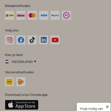
Betaalmethodes
Volg ons
Omoda
Omoda
Omoda
Omoda
Omoda
Kies je land
Instagram
Facebook
TikTok
LinkedIn
YouTube
NEDERLAND
Kies
Verzendmethodes
je
Sluit
land
Nederland
België
(Nederlands)
Download onze Omoda app
Belgique
(Français)
Deutschland