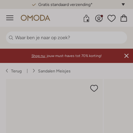
Gratis standaard verzending*
Menu
Shop nu:
jouw must-haves tot 70% korting!
Terug
Sandalen Meisjes