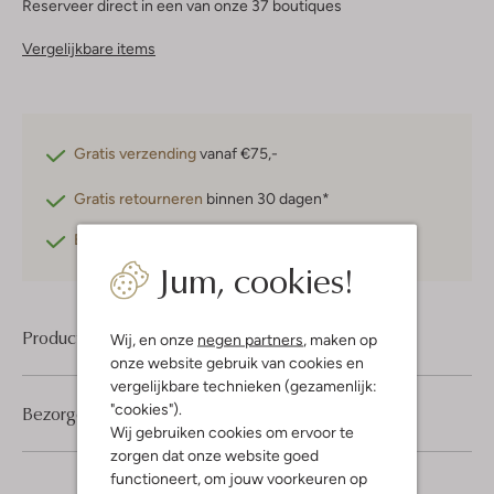
Reserveer direct in een van onze 37 boutiques
Vergelijkbare items
Gratis verzending
vanaf €75,-
Gratis retourneren
binnen 30 dagen*
Betaal achteraf
met Klarna
Jum, cookies!
Product informatie
Wij, en onze
negen partners
, maken op
onze website gebruik van cookies en
vergelijkbare technieken (gezamenlijk:
"cookies").
Bezorgen & retourneren
Wij gebruiken cookies om ervoor te
zorgen dat onze website goed
functioneert, om jouw voorkeuren op