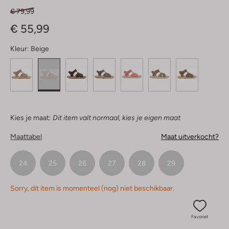
€ 79,99
€ 55,99
Kleur:
Beige
Kies je maat:
Dit item valt normaal, kies je eigen maat
Maattabel
Maat uitverkocht?
24
25
26
27
28
29
Sorry, dit item is momenteel (nog) niet beschikbaar.
Favoriet