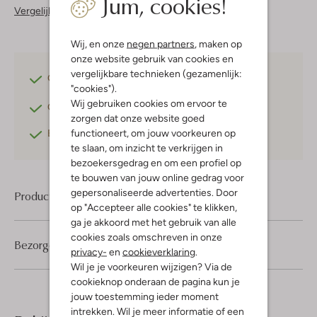
Jum, cookies!
Vergelijkbare items
Wij, en onze
negen partners
, maken op
onze website gebruik van cookies en
vergelijkbare technieken (gezamenlijk:
Gratis verzending
vanaf €75,-
"cookies").
Wij gebruiken cookies om ervoor te
Gratis retourneren
binnen 30 dagen*
zorgen dat onze website goed
functioneert, om jouw voorkeuren op
Betaal achteraf
met Klarna
te slaan, om inzicht te verkrijgen in
bezoekersgedrag en om een profiel op
te bouwen van jouw online gedrag voor
gepersonaliseerde advertenties. Door
Product informatie
op "Accepteer alle cookies" te klikken,
ga je akkoord met het gebruik van alle
cookies zoals omschreven in onze
Bezorgen & retourneren
privacy-
en
cookieverklaring
.
Wil je je voorkeuren wijzigen? Via de
cookieknop onderaan de pagina kun je
jouw toestemming ieder moment
intrekken. Wil je meer informatie of een