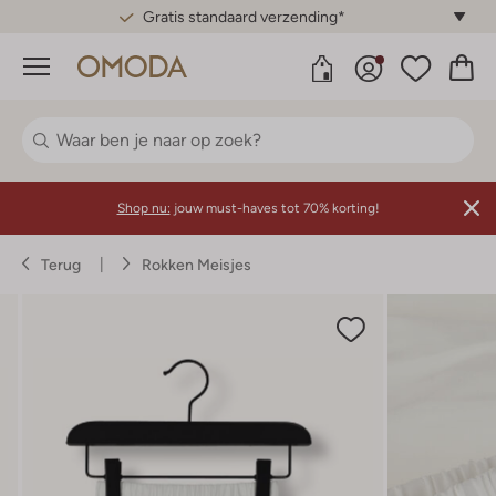
Gratis standaard verzending*
Menu
Shop nu:
jouw must-haves tot 70% korting!
Terug
Rokken Meisjes