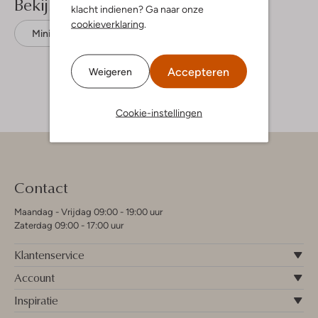
Bekijk meer
klacht indienen? Ga naar onze
cookieverklaring
.
Minirokken
Alix Mini
Katoen
Accepteren
Weigeren
Cookie-instellingen
Contact
Maandag - Vrijdag 09:00 - 19:00 uur
Zaterdag 09:00 - 17:00 uur
Klantenservice
Account
Inspiratie