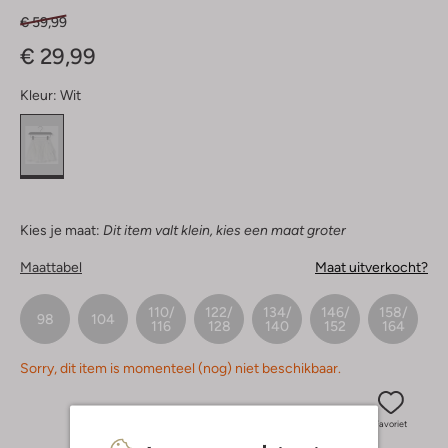
€ 59,99
€ 29,99
Kleur:
Wit
Kies je maat:
Dit item valt klein, kies een maat groter
Maattabel
Maat uitverkocht?
110/
122/
134/
146/
158/
98
104
116
128
140
152
164
Sorry, dit item is momenteel (nog) niet beschikbaar.
Favoriet