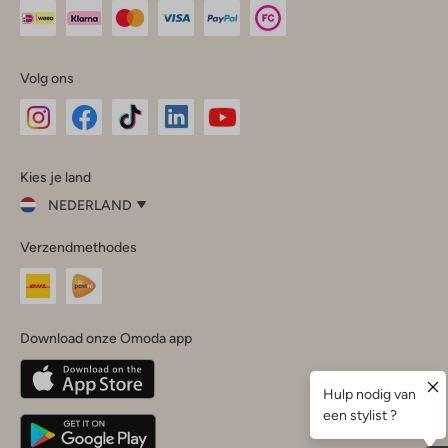
Volg ons
Omoda
Omoda
Omoda
Omoda
Omoda
Kies je land
Instagram
Facebook
TikTok
LinkedIn
YouTube
NEDERLAND
Kies
Verzendmethodes
je
Sluit
land
Nederland
België
(Nederlands)
Download onze Omoda app
Belgique
(Français)
Deutschland