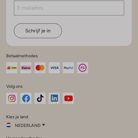
Schrijf je in
Betaalmethodes
Volg ons
Omoda
Omoda
Omoda
Omoda
Omoda
Kies je land
Instagram
Facebook
TikTok
LinkedIn
YouTube
NEDERLAND
Kies