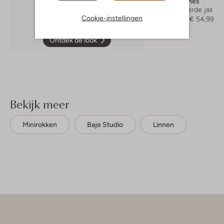
Your Wishes
Gewatteerde jas
Cookie-instellingen
€ 109,95
€ 54,99
Ontdek de look
Bekijk meer
Minirokken
Baje Studio
Linnen