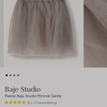
Baje Studio
Paarse Baje Studio Minirok Sandy
5
1
5
/5
(1 beoordeling)