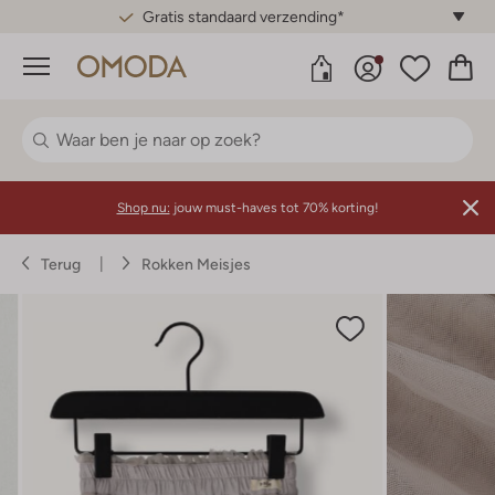
Gratis standaard verzending*
Menu
Shop nu:
jouw must-haves tot 70% korting!
Terug
Rokken Meisjes