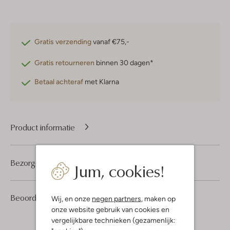
Gratis verzending
vanaf €75,-
Gratis retourneren
binnen 30 dagen*
Betaal achteraf
met Klarna
Product informatie
Bezorgen & retourneren
Jum, cookies!
1
5
Beoordelingen
(1)
5
Wij, en onze
negen partners
, maken op
/5
Sterren
onze website gebruik van cookies en
vergelijkbare technieken (gezamenlijk: