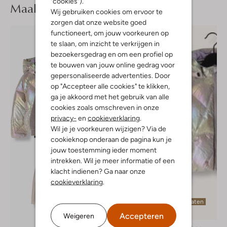
"cookies").
Maak je
look compleet
Wij gebruiken cookies om ervoor te
zorgen dat onze website goed
functioneert, om jouw voorkeuren op
te slaan, om inzicht te verkrijgen in
bezoekersgedrag en om een profiel op
te bouwen van jouw online gedrag voor
gepersonaliseerde advertenties. Door
op "Accepteer alle cookies" te klikken,
ga je akkoord met het gebruik van alle
cookies zoals omschreven in onze
privacy-
en
cookieverklaring
.
Wil je je voorkeuren wijzigen? Via de
cookieknop onderaan de pagina kun je
jouw toestemming ieder moment
intrekken. Wil je meer informatie of een
klacht indienen? Ga naar onze
cookieverklaring
.
Laatste maten
-50%
Accepteren
Weigeren