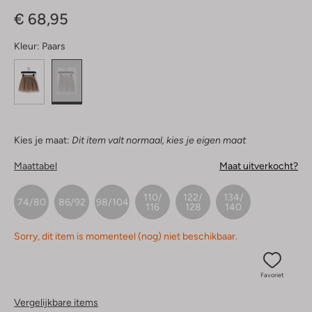
Sterren
€ 68,95
Kleur:
Paars
Kies je maat:
Dit item valt normaal, kies je eigen maat
Maattabel
Maat uitverkocht?
110/
122/
134/
74/80
86/92
98/104
116
128
140
Sorry, dit item is momenteel (nog) niet beschikbaar.
Favoriet
Vergelijkbare items