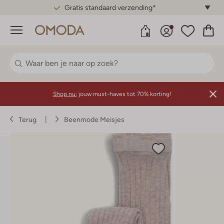
Gratis standaard verzending*
Menu
Shop nu:
jouw must-haves tot 70% korting!
Terug
Beenmode Meisjes