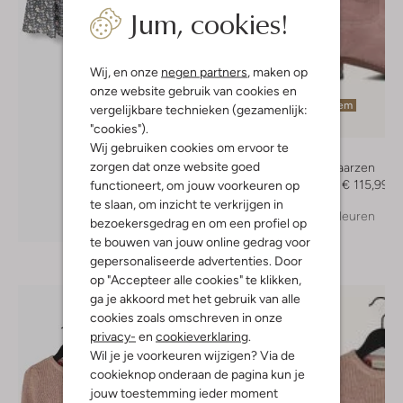
Jum, cookies!
Wij, en onze
negen partners
, maken op
onze website gebruik van cookies en
Laatste item
vergelijkbare technieken (gezamenlijk:
-20%
"cookies").
Wij gebruiken cookies om ervoor te
Clic!
zorgen dat onze website goed
Cowboylaarzen
€ 144,95
€ 115,99
functioneert, om jouw voorkeuren op
te slaan, om inzicht te verkrijgen in
+ meer kleuren
Ontdek de look
bezoekersgedrag en om een profiel op
te bouwen van jouw online gedrag voor
gepersonaliseerde advertenties. Door
op "Accepteer alle cookies" te klikken,
ga je akkoord met het gebruik van alle
cookies zoals omschreven in onze
privacy-
en
cookieverklaring
.
Wil je je voorkeuren wijzigen? Via de
cookieknop onderaan de pagina kun je
jouw toestemming ieder moment