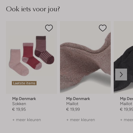
Ook iets voor jou?
Laatste items
Mp Denmark
Mp Denmark
Mp De
Sokken
Maillot
Maillot
€ 19,95
€ 19,99
€ 19,9
+ meer kleuren
+ meer kleuren
+ meer