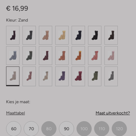
Ster
€ 16,99
Kleur:
Zand
Kies je maat:
Maattabel
Maat uitverkocht?
60
70
80
90
100
110
120