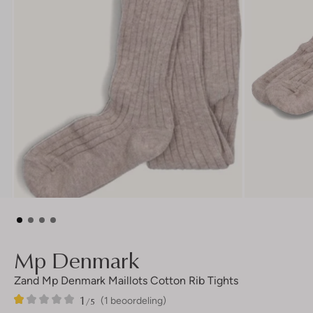
Mp Denmark
Zand Mp Denmark Maillots Cotton Rib Tights
1
1
1
/5
(1 beoordeling)