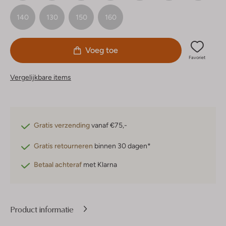
140
130
150
160
Voeg toe
Favoriet
Vergelijkbare items
Gratis verzending
vanaf €75,-
Gratis retourneren
binnen 30 dagen*
Betaal achteraf
met Klarna
Product informatie