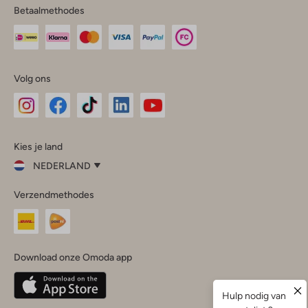
Betaalmethodes
Volg ons
Omoda
Omoda
Omoda
Omoda
Omoda
Kies je land
Instagram
Facebook
TikTok
LinkedIn
YouTube
NEDERLAND
Kies
Verzendmethodes
je
Sluit
land
Nederland
België
(Nederlands)
Download onze Omoda app
Belgique
(Français)
Deutschland