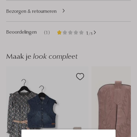
Bezorgen & retourneren
1
1
Beoordelingen
(1)
1
/5
Ster
Maak je
look compleet