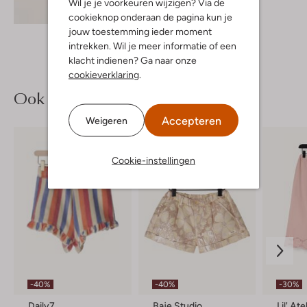
Wil je je voorkeuren wijzigen? Via de
Ontdek de look
cookieknop onderaan de pagina kun je
jouw toestemming ieder moment
intrekken. Wil je meer informatie of een
klacht indienen? Ga naar onze
cookieverklaring
.
Ook iets voor jou?
Accepteren
Weigeren
Cookie-instellingen
-40%
-40%
-30%
Daily7
Baje Studio
Lil' Ate