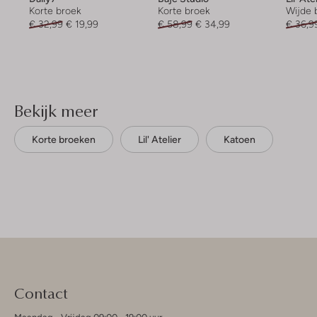
Korte broek
Korte broek
Wijde 
€ 32,99
€ 19,99
€ 58,99
€ 34,99
€ 36,9
Bekijk meer
Korte broeken
Lil' Atelier
Katoen
Contact