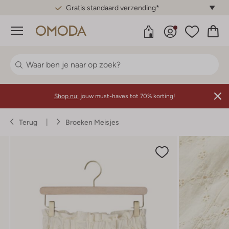
Gratis standaard verzending*
Menu
Shop nu:
jouw must-haves tot 70% korting!
Terug
Broeken Meisjes