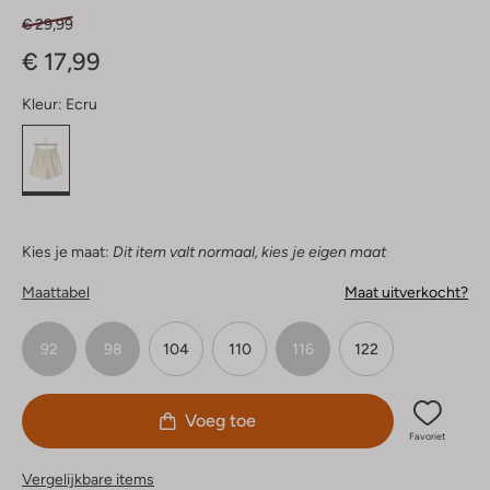
€ 29,99
€ 17,99
Kleur:
Ecru
Kies je maat:
Dit item valt normaal, kies je eigen maat
Maattabel
Maat uitverkocht?
92
98
104
110
116
122
Voeg toe
Favoriet
Vergelijkbare items