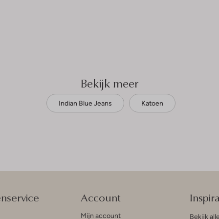
Bekijk meer
Indian Blue Jeans
Katoen
enservice
Account
Inspira
Mijn account
Bekijk all