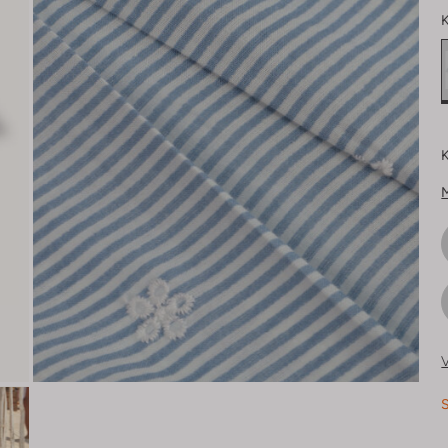
K
K
V
S