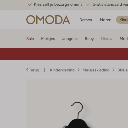
Kies zelf je bezorgmoment
Gratis standaard v
Dames
Heren
Kind
Sale
Meisjes
Jongens
Baby
Nieuw
Mer
Terug
Kinderkleding
Meisjeskleding
Blous