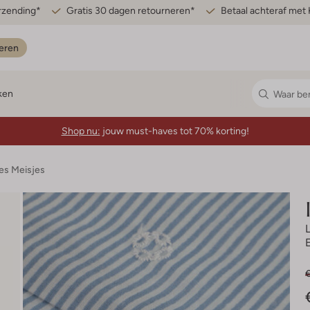
erzending*
Gratis 30 dagen retourneren*
Betaal achteraf met 
eren
ken
Shop nu:
jouw must-haves tot 70% korting!
es Meisjes