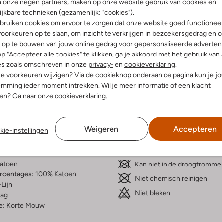
n onze
negen partners
, maken op onze website gebruik van cookies en
ijkbare technieken (gezamenlijk: "cookies").
bruiken cookies om ervoor te zorgen dat onze website goed functionee
oorkeuren op te slaan, om inzicht te verkrijgen in bezoekersgedrag en 
l op te bouwen van jouw online gedrag voor gepersonaliseerde advertent
p "Accepteer alle cookies" te klikken, ga je akkoord met het gebruik van 
Bezorgen & retourneren
es zoals omschreven in onze
privacy-
en
cookieverklaring
.
 je voorkeuren wijzigen? Via de cookieknop onderaan de pagina kun je j
mming ieder moment intrekken. Wil je meer informatie of een klacht
nen? Ga naar onze
cookieverklaring
.
elling & Pasvorm
Wasvoorschriften
Weigeren
Accepteren
kie-instellingen
tblauw
Beperkt wassen op 30 °C
reep
Strijken op maximaal 110 °C
Ord Sets
atoen
Kan niet in de droogtromme
ercentages:
100% Katoen
Niet chemisch reinigen
Lijn
Niet bleken
aag
e:
Korte Mouw