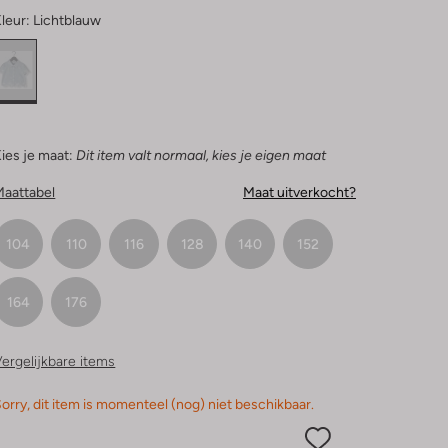
leur:
Lichtblauw
ies je maat:
Dit item valt normaal, kies je eigen maat
Maattabel
Maat uitverkocht?
104
110
116
128
140
152
164
176
ergelijkbare items
orry, dit item is momenteel (nog) niet beschikbaar.