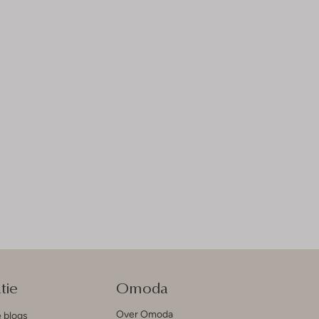
tie
Omoda
Over Omoda
e blogs