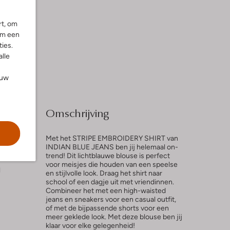
rt, om
om een
ies.
alle
ouw
Omschrijving
Met het STRIPE EMBROIDERY SHIRT van
INDIAN BLUE JEANS ben jij helemaal on-
trend! Dit lichtblauwe blouse is perfect
voor meisjes die houden van een speelse
l
en stijlvolle look. Draag het shirt naar
school of een dagje uit met vriendinnen.
Combineer het met een high-waisted
jeans en sneakers voor een casual outfit,
of met de bijpassende shorts voor een
meer geklede look. Met deze blouse ben jij
klaar voor elke gelegenheid!