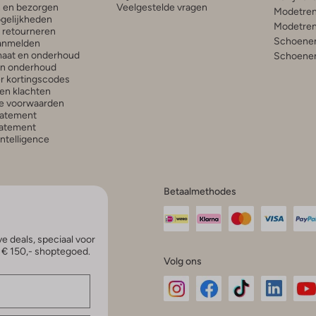
n en bezorgen
Veelgestelde vragen
Modetren
gelijkheden
Modetren
n retourneren
Schoenen
anmelden
aat en onderhoud
Schoenen
en onderhoud
r kortingscodes
en klachten
e voorwaarden
tatement
atement
 Intelligence
Betaalmethodes
e deals, speciaal voor
p € 150,- shoptegoed.
Volg ons
Omoda
Omoda
Omoda
Omoda
Om