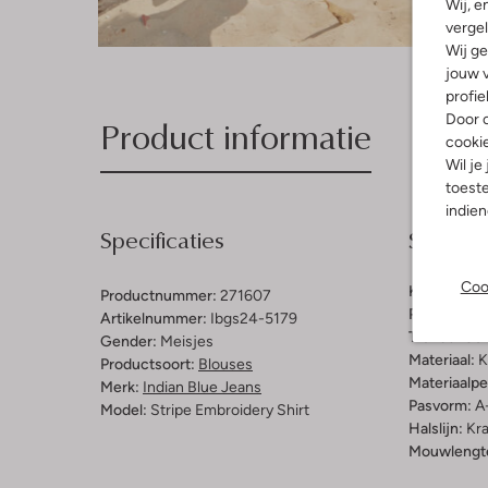
Wij, e
vergel
Wij ge
jouw v
profie
Door o
Product informatie
cooki
Wil je
toeste
indie
Specificaties
Samenst
Coo
Kleur:
Lich
Productnummer:
271607
Patroon:
St
Artikelnummer:
Ibgs24-5179
Trends:
Co-
Gender:
Meisjes
Materiaal:
K
Productsoort:
Blouses
Materiaalp
Merk:
Indian Blue Jeans
Pasvorm:
A-
Model:
Stripe Embroidery Shirt
Halslijn:
Kr
Mouwlengt