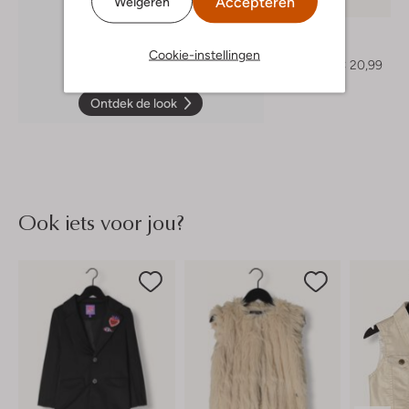
Accepteren
Weigeren
-60%
Nik & Nik
T-shirt
Cookie-instellingen
€ 51,99
€ 20,99
Ontdek de look
Ook iets voor jou?