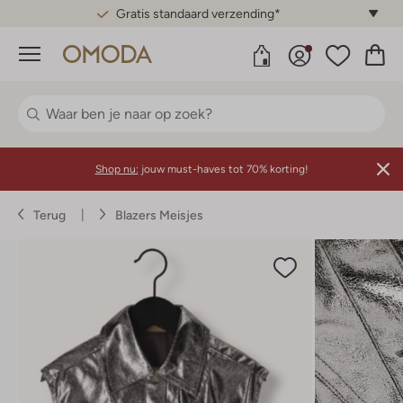
Gratis standaard verzending*
Menu
Shop nu:
jouw must-haves tot 70% korting!
Terug
Blazers Meisjes