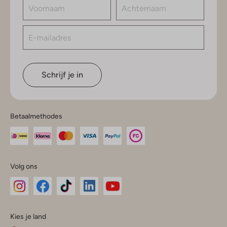
Schrijf je in
Betaalmethodes
Volg ons
Omoda
Omoda
Omoda
Omoda
Omoda
Kies je land
Instagram
Facebook
TikTok
LinkedIn
YouTube