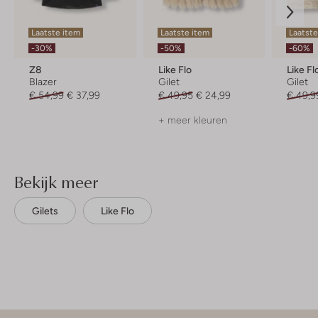
Laatste item
Laatste item
Laatst
-30%
-50%
-60%
Z8
Like Flo
Like Fl
Blazer
Gilet
Gilet
€ 54,99
€ 37,99
€ 49,95
€ 24,99
€ 49,9
+ meer kleuren
Bekijk meer
Gilets
Like Flo