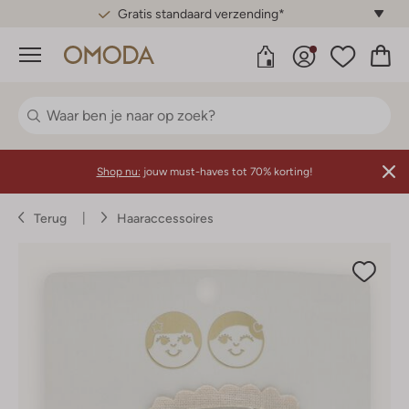
Gratis standaard verzending*
Menu
Shop nu:
jouw must-haves tot 70% korting!
Terug
Haaraccessoires