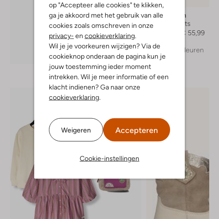
op "Accepteer alle cookies" te klikken,
ga je akkoord met het gebruik van alle
Ton & Ton
Enkelboots
cookies zoals omschreven in onze
€ 79,99
€ 55,99
privacy-
en
cookieverklaring
.
Wil je je voorkeuren wijzigen? Via de
+ meer kleuren
Ontdek de look
cookieknop onderaan de pagina kun je
jouw toestemming ieder moment
intrekken. Wil je meer informatie of een
klacht indienen? Ga naar onze
cookieverklaring
.
Accepteren
Weigeren
Cookie-instellingen