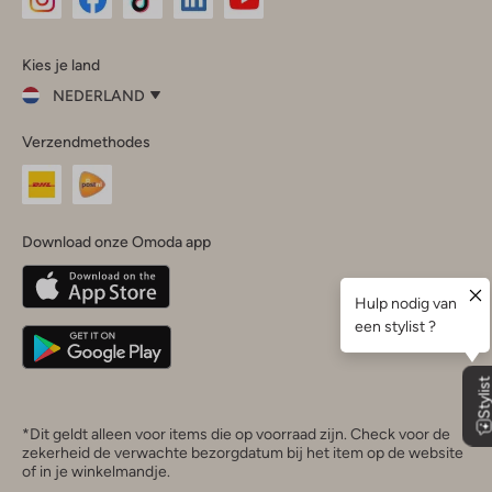
Omoda
Omoda
Omoda
Omoda
Omoda
Kies je land
Instagram
Facebook
TikTok
LinkedIn
YouTube
NEDERLAND
Kies
Verzendmethodes
je
Sluit
land
Nederland
België
(Nederlands)
Download onze Omoda app
Belgique
(Français)
Deutschland
*Dit geldt alleen voor items die op voorraad zijn. Check voor de
zekerheid de verwachte bezorgdatum bij het item op de website
of in je winkelmandje.