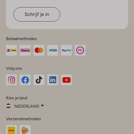
Schrijf je in
Betaalmethodes
Volg ons
Omoda
Omoda
Omoda
Omoda
Omoda
Kies je land
Instagram
Facebook
TikTok
LinkedIn
YouTube
NEDERLAND
Kies
Verzendmethodes
je
Sluit
land
Nederland