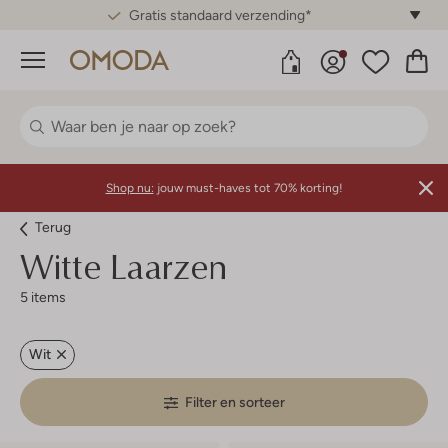
Gratis standaard verzending*
Menu
Shop nu:
jouw must-haves tot 70% korting!
Terug
Witte Laarzen
5 items
Wit
Filter en sorteer