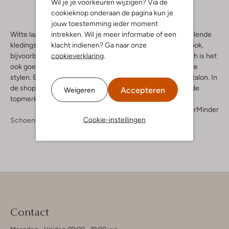
Wil je je voorkeuren wijzigen? Via de
cookieknop onderaan de pagina kun je
jouw toestemming ieder moment
intrekken. Wil je meer informatie of een
Witte laarzen zijn gemakkelijk te combineren met verschillende
klacht indienen? Ga naar onze
kledingstijlen. Je denkt misschien direct aan een stoere look,
cookieverklaring
.
bijvoorbeeld als je ze combineert met een fijne jeans. Toch is het
ook goed mogelijk om witte laarsjes op andere manieren te
stylen. Bijvoorbeeld met een mooi jurkje, rok of nette pantalon. In
de shop van Omoda vind je veel modellen van verschillende
Accepteren
Weigeren
topmerken!
Meer
Minder
Cookie-instellingen
Schoenen
Laarzen
Contact