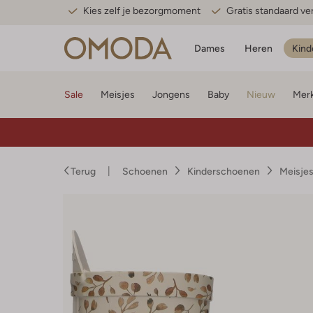
Kies zelf je bezorgmoment
Gratis standaard v
Dames
Heren
Kind
Sale
Meisjes
Jongens
Baby
Nieuw
Mer
Terug
Schoenen
Kinderschoenen
Meisje