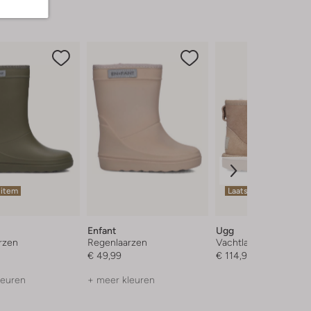
 item
Laatste items
Enfant
Ugg
rzen
Regenlaarzen
Vachtlaarzen
€ 49,99
€ 114,99
leuren
+ meer kleuren