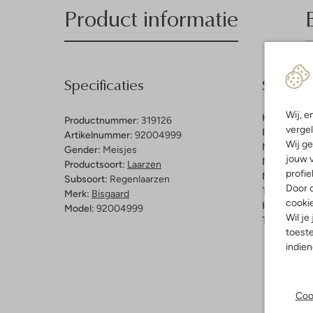
Product informatie
Specificaties
Samenst
Wij, e
Kleur:
Wit
Productnummer:
319126
vergel
Print:
Bloe
Artikelnummer:
92004999
Wij ge
Materiaal b
Gender:
Meisjes
jouw v
Materiaal b
Productsoort:
Laarzen
profie
Materiaal zo
Subsoort:
Regenlaarzen
Door o
Type sluitin
Merk:
Bisgaard
cooki
Hakvorm:
P
Model:
92004999
Wil je
Type neus:
toeste
indie
Coo