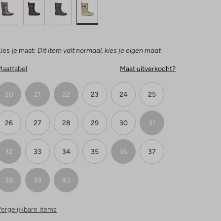
ies je maat:
Dit item valt normaal, kies je eigen maat
Maattabel
Maat uitverkocht?
20
21
22
23
24
25
26
27
28
29
30
31
32
33
34
35
36
37
38
39
40
ergelijkbare items