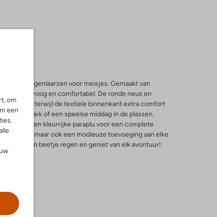
deze beige regenlaarzen voor meisjes. Gemaakt van
ne voeten droog en comfortabel. De ronde neus en
rt, om
sieke look, terwijl de textiele binnenkant extra comfort
om een
 door het park of een speelse middag in de plassen.
ies.
genjas en een kleurrijke paraplu voor een complete
alle
leen praktisch, maar ook een modieuze toevoeging aan elke
den door een beetje regen en geniet van elk avontuur!
ouw