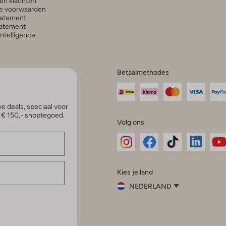
en klachten
e voorwaarden
tatement
atement
 Intelligence
Betaalmethodes
e deals, speciaal voor
p € 150,- shoptegoed.
Volg ons
Omoda
Omoda
Omoda
Omoda
Om
Kies je land
Instagram
Facebook
TikTok
LinkedI
Yo
NEDERLAND
Kies
je
Sluit
land