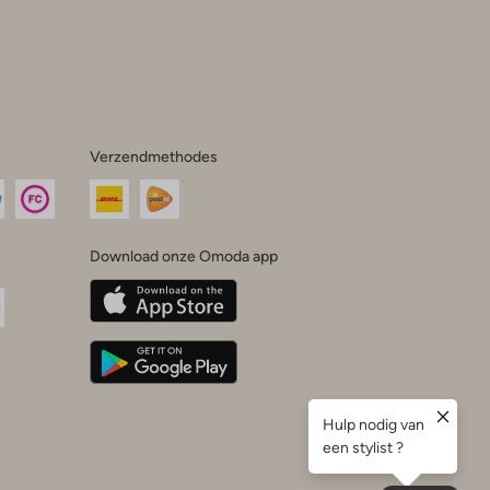
Verzendmethodes
Download onze Omoda app
oda
n
uTube