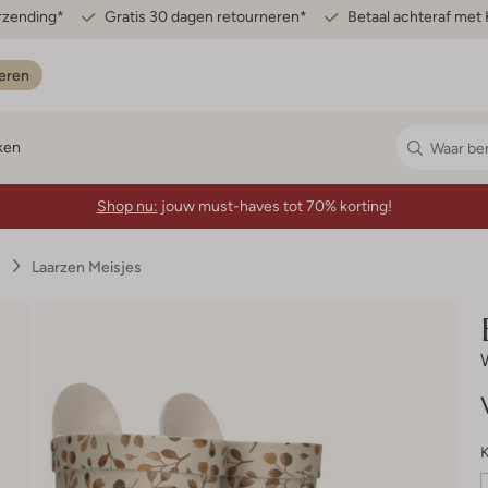
erzending*
Gratis 30 dagen retourneren*
Betaal achteraf met 
eren
ken
Shop nu:
jouw must-haves tot 70% korting!
s
Laarzen Meisjes
K