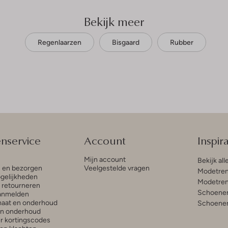
Bekijk meer
Regenlaarzen
Bisgaard
Rubber
enservice
Account
Inspira
Mijn account
Bekijk all
n en bezorgen
Veelgestelde vragen
Modetren
gelijkheden
Modetren
n retourneren
Schoenen
anmelden
aat en onderhoud
Schoenen
en onderhoud
r kortingscodes