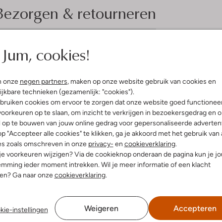
Bezorgen & retourneren
Jum, cookies!
elling & Pasvorm
Omschrijving
n onze
negen partners
, maken op onze website gebruik van cookies en
Stap stijlvol door de regen met 
ijkbare technieken (gezamenlijk: "cookies").
men
duurzaam rubber, houden ze klei
bruiken cookies om ervoor te zorgen dat onze website goed functionee
uitenkant:
Rubber
normale zool zorgen voor een klas
oorkeuren op te slaan, om inzicht te verkrijgen in bezoekersgedrag en 
innenkant:
Textiel
biedt. Perfect voor een wandeling
l op te bouwen van jouw online gedrag voor gepersonaliseerde advertent
ol:
Rubber
Combineer ze met een vrolijke re
p "Accepteer alle cookies" te klikken, ga je akkoord met het gebruik van 
g:
Gesp
outfit. Deze laarzen zijn niet al
es zoals omschreven in onze
privacy-
en
cookieverklaring
.
latte Zool
garderobe. Laat je niet tegenhou
 je voorkeuren wijzigen? Via de cookieknop onderaan de pagina kun je j
Ronde Neus
mming ieder moment intrekken. Wil je meer informatie of een klacht
nen? Ga naar onze
cookieverklaring
.
Weigeren
Accepteren
kie-instellingen