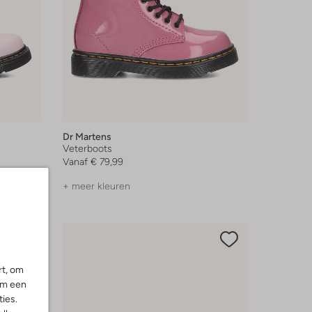
Dr Martens
Veterboots
Vanaf
€ 79,99
+ meer kleuren
rt, om
om een
ies.