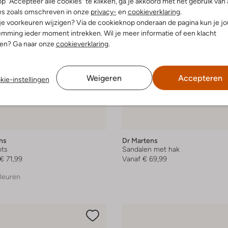
p "Accepteer alle cookies" te klikken, ga je akkoord met het gebruik van 
es zoals omschreven in onze
privacy-
en
cookieverklaring
.
 je voorkeuren wijzigen? Via de cookieknop onderaan de pagina kun je j
mming ieder moment intrekken. Wil je meer informatie of een klacht
nen? Ga naar onze
cookieverklaring
.
Weigeren
Accepteren
kie-instellingen
ns
Dr Martens
ots
Sandalen met hak
€ 71,99
Vanaf
€ 69,99
leuren