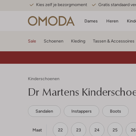
Kies zelf je bezorgmoment
Gratis standaard v
Dames
Heren
Kind
Sale
Schoenen
Kleding
Tassen & Accessoires
Kinderschoenen
Dr Martens
Kinderscho
Sandalen
Instappers
Boots
Maat
22
23
24
25
26