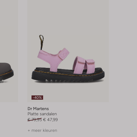
-40%
Dr Martens
Platte sandalen
€ 79,95
€ 47,99
+ meer kleuren