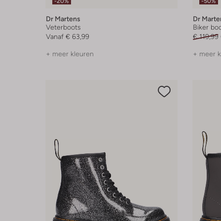
-20%
-50%
Dr Martens
Dr Marte
Veterboots
Biker bo
Vanaf
€ 63,99
€ 119,99
+ meer kleuren
+ meer k