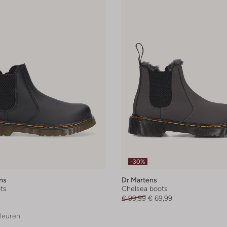
-30%
ns
Dr Martens
ts
Chelsea boots
€ 99,99
€ 69,99
leuren