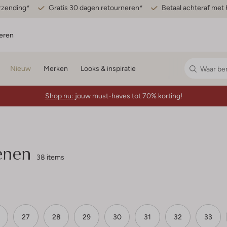
erzending*
Gratis 30 dagen retourneren*
Betaal achteraf met 
eren
Nieuw
Merken
Looks & inspiratie
Shop nu:
jouw must-haves tot 70% korting!
enen
38 items
27
28
29
30
31
32
33