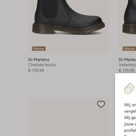
Nieuw
Nieuw
Dr Martens
Dr Marte
Chelsea boots
Veterboo
€ 119,99
€ 119,99
Wij, e
vergel
Wij ge
jouw v
profie