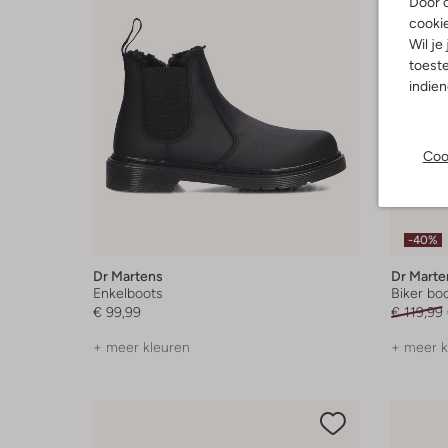
Door o
cooki
Wil je
toeste
indie
Coo
-40%
Dr Martens
Dr Marte
Enkelboots
Biker bo
€ 99,99
€ 119,99
+ meer kleuren
+ meer k