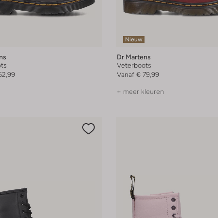
Nieuw
ns
Dr Martens
ts
Veterboots
62,99
Vanaf
€ 79,99
+ meer kleuren