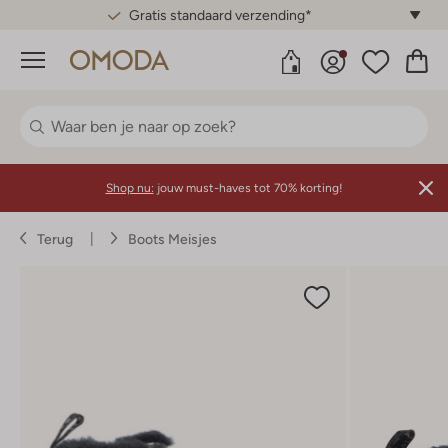
Gratis standaard verzending*
Menu
Shop nu:
jouw must-haves tot 70% korting!
Terug
Boots Meisjes