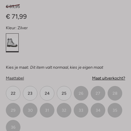
€ 89,95
€ 71,99
Kleur:
Zilver
Kies je maat:
Dit item valt normaal, kies je eigen maat
Maattabel
Maat uitverkocht?
22
23
24
25
26
27
28
29
30
31
32
33
34
35
36