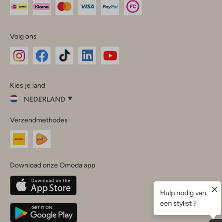
Volg ons
Omoda
Omoda
Omoda
Omoda
Omoda
Kies je land
Instagram
Facebook
TikTok
LinkedIn
YouTube
NEDERLAND
Kies
Verzendmethodes
je
Sluit
land
Nederland
België
(Nederlands)
Download onze Omoda app
Belgique
(Français)
Deutschland