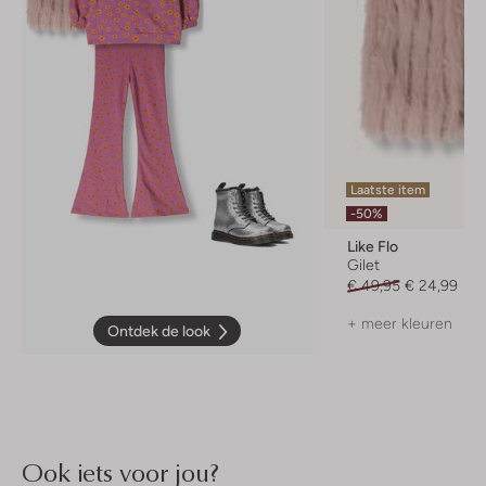
Laatste item
-50%
Like Flo
Gilet
€ 49,95
€ 24,99
+ meer kleuren
Ontdek de look
Ook iets voor jou?