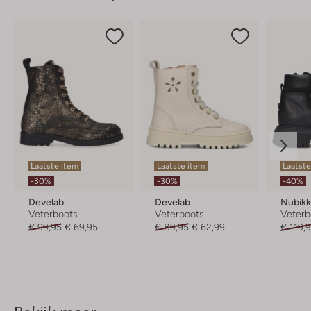
Laatste item
Laatste item
Laatst
-30%
-30%
-40%
Develab
Develab
Nubik
Veterboots
Veterboots
Veterb
€ 99,95
€ 69,95
€ 89,95
€ 62,99
€ 119,