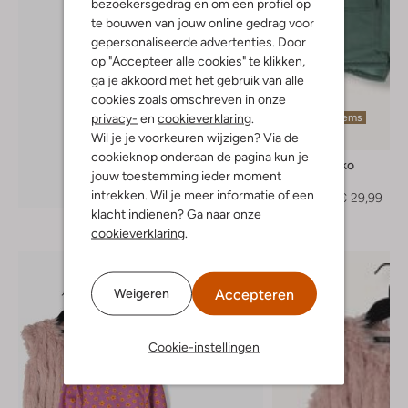
bezoekersgedrag en om een profiel op
te bouwen van jouw online gedrag voor
gepersonaliseerde advertenties. Door
op "Accepteer alle cookies" te klikken,
ga je akkoord met het gebruik van alle
cookies zoals omschreven in onze
privacy-
en
cookieverklaring
.
Laatste items
Wil je je voorkeuren wijzigen? Via de
-50%
cookieknop onderaan de pagina kun je
Koko Noko
jouw toestemming ieder moment
Parka
Ontdek de look
intrekken. Wil je meer informatie of een
€ 59,95
€ 29,99
klacht indienen? Ga naar onze
cookieverklaring
.
Accepteren
Weigeren
Cookie-instellingen