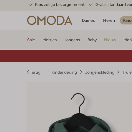
Kies zelf je bezorgmoment
Gratis standaard v
Dames
Heren
Kind
Sale
Meisjes
Jongens
Baby
Nieuw
Mer
Terug
Kinderkleding
Jongenskleding
Trui