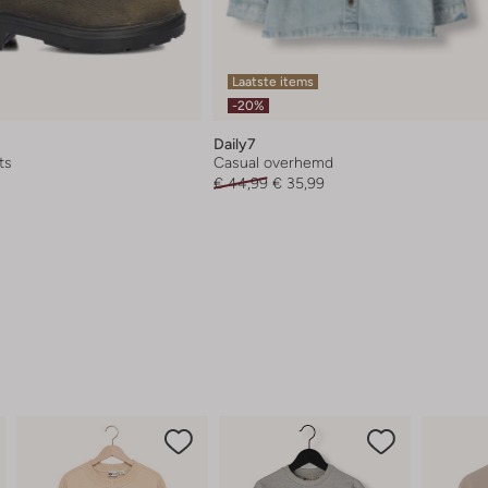
Laatste items
-20%
Daily7
ts
Casual overhemd
€ 44,99
€ 35,99