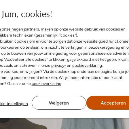
f Lang
Jum, cookies!
n onze
negen partners
, maken op onze website gebruik van cookies en
ijkbare technieken (gezamenlijk: "cookies").
bruiken cookies om ervoor te zorgen dat onze website goed functionee
oorkeuren op te slaan, om inzicht te verkrijgen in bezoekersgedrag en 
l op te bouwen van jouw online gedrag voor gepersonaliseerde advertent
p "Accepteer alle cookies" te klikken, ga je akkoord met het gebruik van 
es zoals omschreven in onze
privacy-
en
cookieverklaring
.
 je voorkeuren wijzigen? Via de cookieknop onderaan de pagina kun je j
mming ieder moment intrekken. Wil je meer informatie of een klacht
nen? Ga naar onze
cookieverklaring
.
Weigeren
Accepteren
kie-instellingen