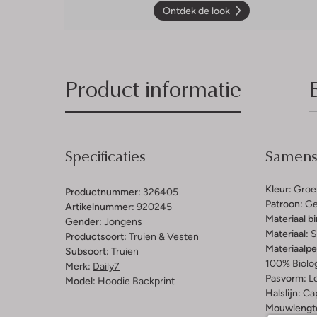
Ontdek de look
Product informatie
Specificaties
Samenst
Kleur:
Groe
Productnummer:
326405
Patroon:
Ge
Artikelnummer:
920245
Materiaal b
Gender:
Jongens
Materiaal:
S
Productsoort:
Truien & Vesten
Materiaalp
Subsoort:
Truien
100% Biolo
Merk:
Daily7
Pasvorm:
L
Model:
Hoodie Backprint
Halslijn:
Ca
Mouwlengt