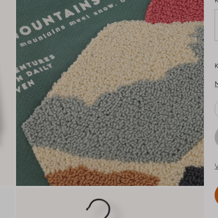
K
K
V