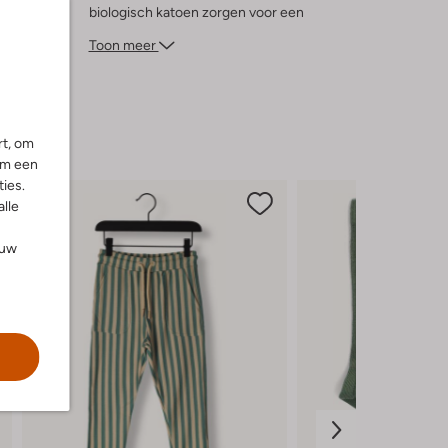
biologisch katoen zorgen voor een
aangenaam draagcomfort. Ideaal voor
Toon meer
jongens die graag buiten avonturen
beleven, zelfs als het wat kouder wordt.
Voeg een paar stevige sneakers toe en je
bent klaar voor elk avontuur dat de herfst
en winter te bieden hebben.
rt, om
om een
ies.
alle
ouw