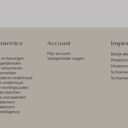
enservice
Account
Inspira
Mijn account
Bekijk all
n en bezorgen
Veelgestelde vragen
Modetren
gelijkheden
Modetren
n retourneren
Schoenen
anmelden
aat en onderhoud
Schoenen
en onderhoud
r kortingscodes
en klachten
e voorwaarden
tatement
atement
 Intelligence