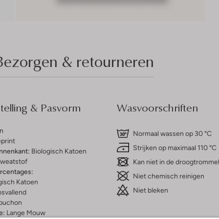
Bezorgen & retourneren
elling & Pasvorm
Wasvoorschriften
n
Normaal wassen op 30 °C
print
Strijken op maximaal 110 °C
innenkant:
Biologisch Katoen
weatstof
Kan niet in de droogtromme
ercentages:
Niet chemisch reinigen
gisch Katoen
Niet bleken
osvallend
puchon
e:
Lange Mouw