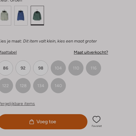
leur:
Groen
ies je maat:
Dit item valt klein, kies een maat groter
Maattabel
Maat uitverkocht?
86
92
98
104
110
116
122
128
134
140
ergelijkbare items
Voeg toe
Favoriet