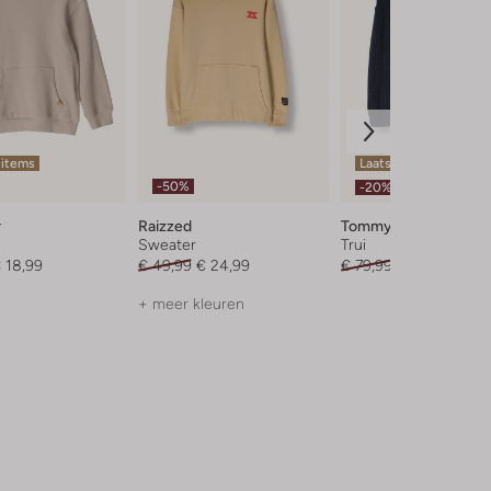
 items
Laatste item
-50%
-20%
r
Raizzed
Tommy Hilfiger
Sweater
Trui
 18,99
€ 49,99
€ 24,99
€ 79,99
€ 63,99
+ meer kleuren