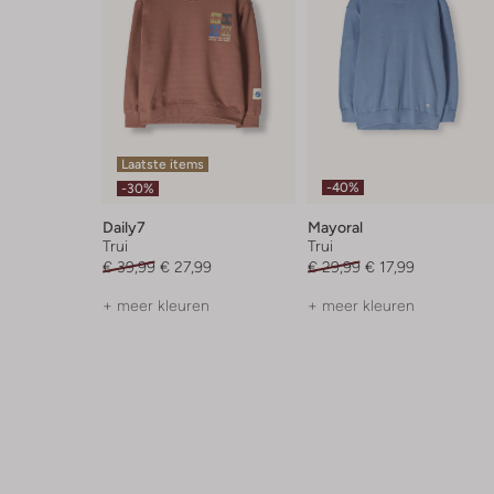
Laatste items
-40%
-30%
Daily7
Mayoral
Trui
Trui
€ 39,99
€ 27,99
€ 29,99
€ 17,99
+ meer kleuren
+ meer kleuren