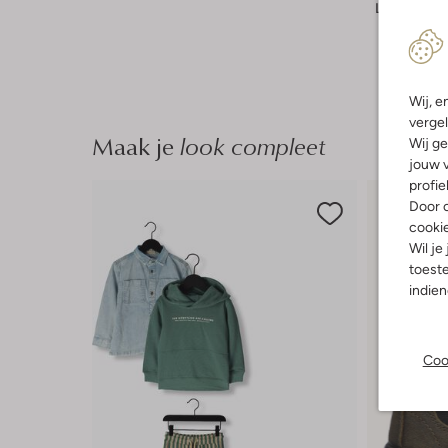
Lengte:
Hal
Wij, e
vergel
Maak je
look compleet
Wij ge
jouw v
profie
Door o
cooki
Wil je
toeste
indie
Coo