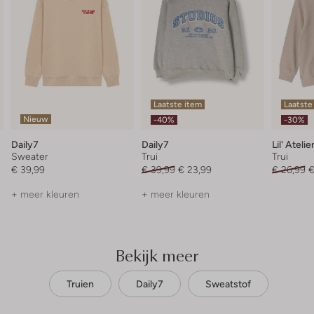
Laatste item
Laatste
Nieuw
-40%
-30%
Daily7
Daily7
Lil' Atelie
Sweater
Trui
Trui
€ 39,99
€ 39,99
€ 23,99
€ 26,99
€
+ meer kleuren
+ meer kleuren
Bekijk meer
Truien
Daily7
Sweatstof