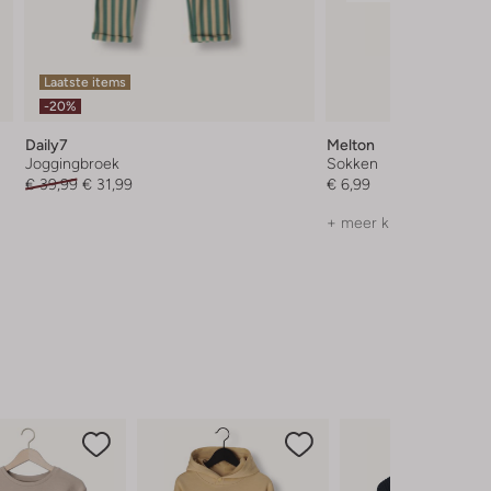
Laatste items
-20%
Daily7
Melton
Joggingbroek
Sokken
€ 39,99
€ 31,99
€ 6,99
+ meer kleuren