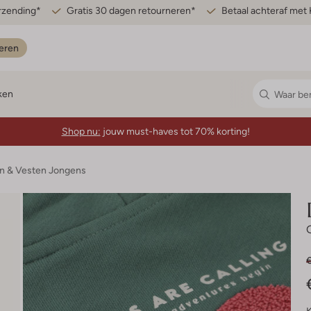
erzending*
Gratis 30 dagen retourneren*
Betaal achteraf met 
eren
ken
Shop nu:
jouw must-haves tot 70% korting!
en & Vesten Jongens