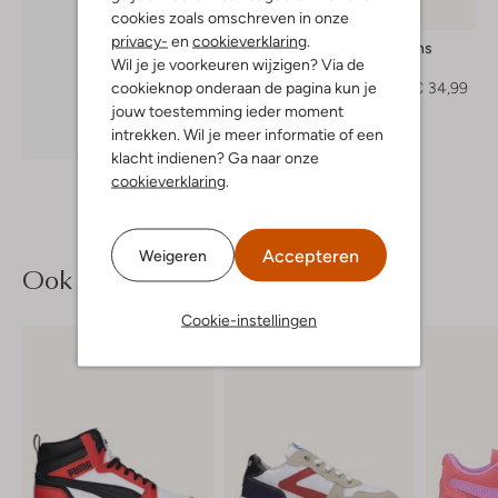
-50%
cookies zoals omschreven in onze
privacy-
en
cookieverklaring
.
Cars Jeans
Wil je je voorkeuren wijzigen? Via de
Jack
cookieknop onderaan de pagina kun je
€ 69,99
€ 34,99
jouw toestemming ieder moment
intrekken. Wil je meer informatie of een
Ontdek de look
klacht indienen? Ga naar onze
cookieverklaring
.
Accepteren
Weigeren
Ook iets voor jou?
Cookie-instellingen