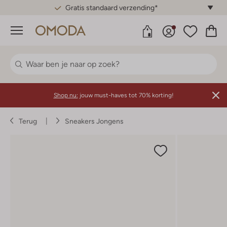
Gratis standaard verzending*
Menu
Shop nu:
jouw must-haves tot 70% korting!
Terug
Sneakers Jongens