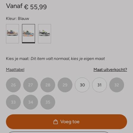
Vanaf
€ 55,99
Kleur:
Blauw
Kies je maat:
Dit item valt normaal, kies je eigen maat
Maattabel
Maat uitverkocht?
26
27
28
29
30
31
32
33
34
35
Voeg toe