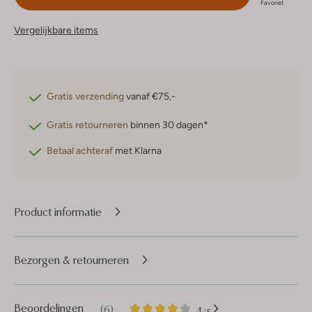
Favoriet
Vergelijkbare items
Gratis verzending
vanaf €75,-
Gratis retourneren
binnen 30 dagen*
Betaal achteraf
met Klarna
Product informatie
Bezorgen & retourneren
6
4
Beoordelingen
(6)
4
/5