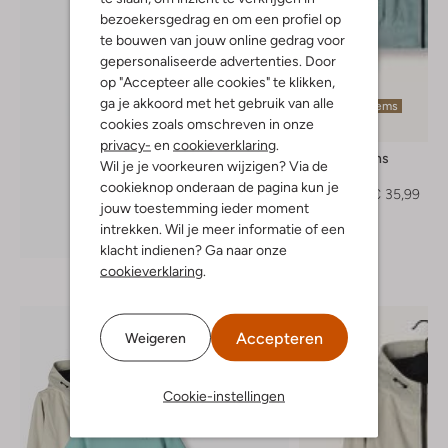
bezoekersgedrag en om een profiel op
te bouwen van jouw online gedrag voor
gepersonaliseerde advertenties. Door
op "Accepteer alle cookies" te klikken,
ga je akkoord met het gebruik van alle
Laatste items
cookies zoals omschreven in onze
-40%
privacy-
en
cookieverklaring
.
Cars Jeans
Wil je je voorkeuren wijzigen? Via de
Jas
cookieknop onderaan de pagina kun je
€ 59,99
€ 35,99
jouw toestemming ieder moment
intrekken. Wil je meer informatie of een
Ontdek de look
klacht indienen? Ga naar onze
cookieverklaring
.
Accepteren
Weigeren
Cookie-instellingen