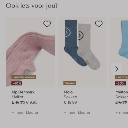
Ook iets voor jou?
Laatste maten
Laatste
Nieuw
-40%
-30%
Mp Denmark
Molo
Melto
Maillot
Sokken
Sokke
€ 16,95
€ 9,95
€ 19,99
€ 6,99
+ meer kleuren
+ meer kleuren
+ meer