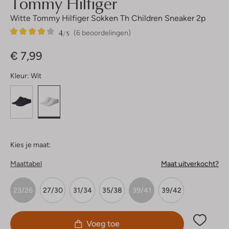
Tommy Hilfiger
Witte Tommy Hilfiger Sokken Th Children Sneaker 2p
4
6
4
/5
(6 beoordelingen)
Sterren
€ 7,99
Kleur:
Wit
Kies je maat:
Maattabel
Maat uitverkocht?
23/26
27/30
31/34
35/38
39/41
39/42
Voeg toe