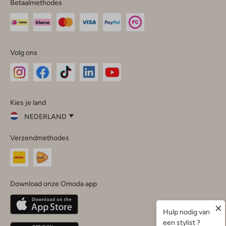
Betaalmethodes
Volg ons
Omoda
Omoda
Omoda
Omoda
Omoda
Kies je land
Instagram
Facebook
TikTok
LinkedIn
YouTube
NEDERLAND
Kies
Verzendmethodes
je
Sluit
land
Nederland
België
(Nederlands)
Download onze Omoda app
Belgique
(Français)
Deutschland