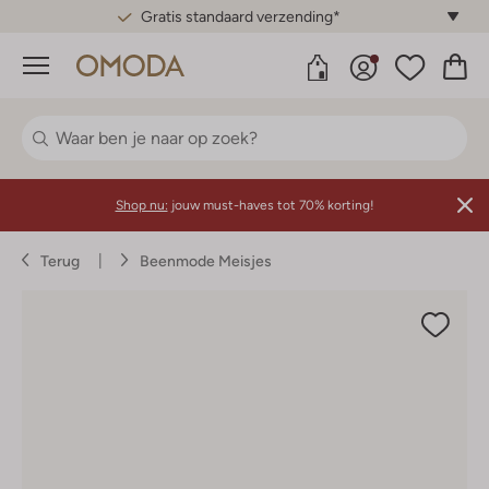
Gratis standaard verzending*
Menu
Shop nu:
jouw must-haves tot 70% korting!
Terug
Beenmode Meisjes