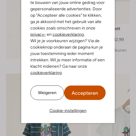
te bouwen van jouw online gedrag voor
gepersonaliseerde advertenties. Door
op "Accepteer alle cookies" te klikken,
-40%
ga je akkoord met het gebruik van alle
cookies zoals omschreven in onze
Lyle & Scott
Trui
privacy-
en
cookieverklaring
.
Vanaf
€ 32,99
Wil je je voorkeuren wijzigen? Via de
cookieknop onderaan de pagina kun je
+ meer kleuren
Ontdek de look
jouw toestemming ieder moment
intrekken. Wil je meer informatie of een
klacht indienen? Ga naar onze
cookieverklaring
.
Accepteren
Weigeren
Cookie-instellingen