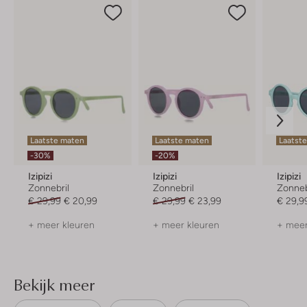
Laatste maten
Laatste maten
Laatst
-30%
-20%
Izipizi
Izipizi
Izipizi
Zonnebril
Zonnebril
Zonneb
€ 29,99
€ 20,99
€ 29,99
€ 23,99
€ 29,9
+ meer kleuren
+ meer kleuren
+ meer
Bekijk meer