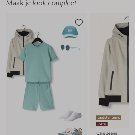
Maak je
look compleet
Laatste items
-50%
Cars Jeans