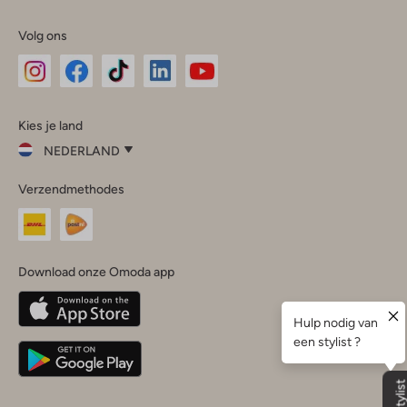
Volg ons
Omoda
Omoda
Omoda
Omoda
Omoda
Kies je land
Instagram
Facebook
TikTok
LinkedIn
YouTube
NEDERLAND
Kies
Verzendmethodes
je
Sluit
land
Nederland
België
(Nederlands)
Download onze Omoda app
Belgique
(Français)
Deutschland