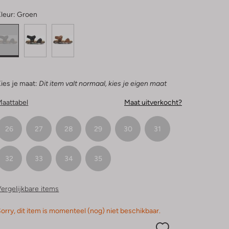
leur:
Groen
ies je maat:
Dit item valt normaal, kies je eigen maat
Maattabel
Maat uitverkocht?
26
27
28
29
30
31
32
33
34
35
ergelijkbare items
orry, dit item is momenteel (nog) niet beschikbaar.