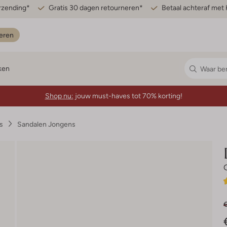
erzending*
Gratis 30 dagen retourneren*
Betaal achteraf met 
eren
ken
Shop nu:
jouw must-haves tot 70% korting!
s
Sandalen Jongens