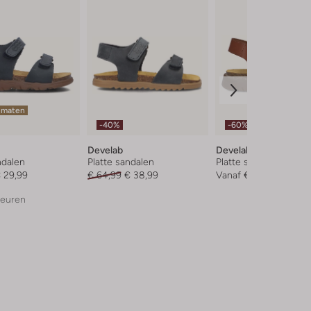
 maten
-40%
-60%
Develab
Develab
ndalen
Platte sandalen
Platte sandalen
 29,99
€ 64,99
€ 38,99
Vanaf
€ 23,99
leuren