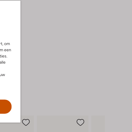
rt, om
om een
ies.
alle
ouw