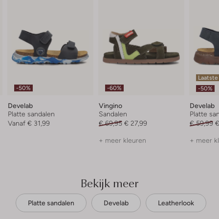
Laatste
-50%
-60%
-50%
Develab
Vingino
Develab
Platte sandalen
Sandalen
Platte sa
Vanaf
€ 31,99
€ 69,95
€ 27,99
€ 59,99
€
+ meer kleuren
+ meer k
Bekijk meer
Platte sandalen
Develab
Leatherlook