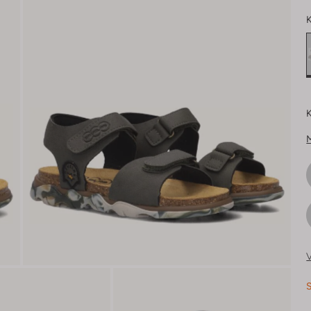
K
K
V
S