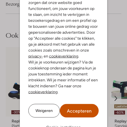
zorgen dat onze website goed
Bezorgen & retourneren
functioneert, om jouw voorkeuren op
te slaan, om inzicht te verkrijgen in
bezoekersgedrag en om een profiel op
te bouwen van jouw online gedrag voor
gepersonaliseerde advertenties. Door
Ook iets voor jou?
op "Accepteer alle cookies" te klikken,
ga je akkoord met het gebruik van alle
cookies zoals omschreven in onze
privacy-
en
cookieverklaring
.
Wil je je voorkeuren wijzigen? Via de
cookieknop onderaan de pagina kun je
jouw toestemming ieder moment
intrekken. Wil je meer informatie of een
klacht indienen? Ga naar onze
cookieverklaring
.
Laatste
Accepteren
Weigeren
-30%
-20%
-60%
Replay
Replay
Replay
Platte sandalen
Platte sandalen
Sandal