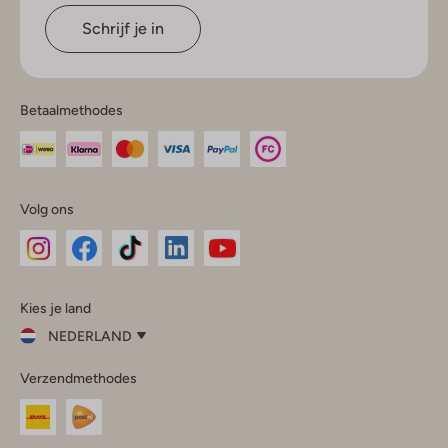
Schrijf je in
Betaalmethodes
Volg ons
Omoda
Omoda
Omoda
Omoda
Omoda
Kies je land
Instagram
Facebook
TikTok
LinkedIn
YouTube
NEDERLAND
Kies
Verzendmethodes
je
Sluit
land
Nederland