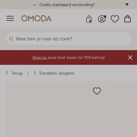
Gratis standaard verzending*
Menu
Shop nu:
jouw must-haves tot 70% korting!
Terug
Sandalen Jongens