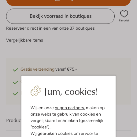
Bekijk voorraad in boutiques
Favoriet
Reserveer direct in een van onze 37 boutiques
Vergelijkbare items
Gratis verzending
vanaf €75,-
Gratis retourneren
binnen 30 dagen*
Jum, cookies!
Betaal achteraf
met Klarna
Wij, en onze
negen partners
, maken op
onze website gebruik van cookies en
Product informatie
vergelijkbare technieken (gezamenlijk:
"cookies").
Wij gebruiken cookies om ervoor te