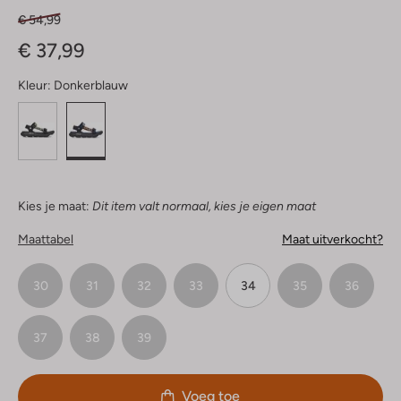
€ 54,99
€ 37,99
Kleur:
Donkerblauw
Kies je maat:
Dit item valt normaal, kies je eigen maat
Maattabel
Maat uitverkocht?
30
31
32
33
34
35
36
37
38
39
Voeg toe