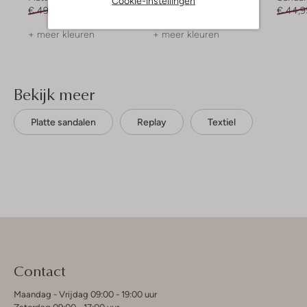
Cookie-instellingen
€ 49,99
€ 34,99
€ 49,99
€ 39,99
€ 44,9
+ meer kleuren
+ meer kleuren
Bekijk meer
Platte sandalen
Replay
Textiel
Contact
Maandag - Vrijdag 09:00 - 19:00 uur