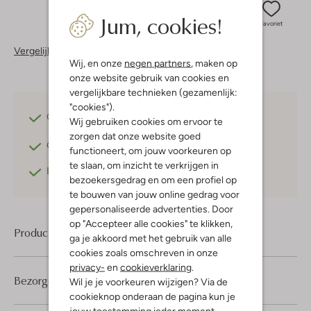
Jum, cookies!
Favoriet
Vergelijkbare items
Wij, en onze
negen partners
, maken op
onze website gebruik van cookies en
vergelijkbare technieken (gezamenlijk:
"cookies").
Gratis verzending
vanaf €75,-
Wij gebruiken cookies om ervoor te
zorgen dat onze website goed
Gratis retourneren
binnen 30 dagen*
functioneert, om jouw voorkeuren op
te slaan, om inzicht te verkrijgen in
Betaal achteraf
met Klarna
bezoekersgedrag en om een profiel op
te bouwen van jouw online gedrag voor
gepersonaliseerde advertenties. Door
op "Accepteer alle cookies" te klikken,
Product informatie
ga je akkoord met het gebruik van alle
cookies zoals omschreven in onze
privacy-
en
cookieverklaring
.
Bezorgen & retourneren
Wil je je voorkeuren wijzigen? Via de
cookieknop onderaan de pagina kun je
jouw toestemming ieder moment