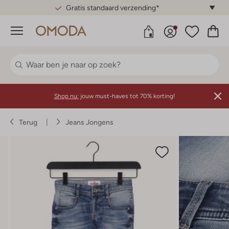
Gratis standaard verzending*
Menu
Shop nu:
jouw must-haves tot 70% korting!
Terug
Jeans Jongens