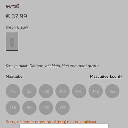
€ 54,95
€ 37,99
Kleur:
Blauw
Kies je maat:
Dit item valt klein, kies een maat groter
Maattabel
Maat uitverkocht?
116
122
128
134
140
146
152
158
164
170
176
Sorry, dit item is momenteel (nog) niet beschikbaar.