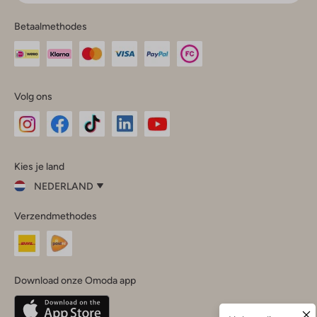
Betaalmethodes
Volg ons
Omoda
Omoda
Omoda
Omoda
Omoda
Kies je land
Instagram
Facebook
TikTok
LinkedIn
YouTube
NEDERLAND
Kies
Verzendmethodes
je
Sluit
land
Nederland
België
(Nederlands)
Download onze Omoda app
Belgique
(Français)
Deutschland