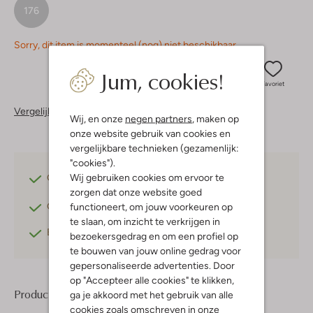
176
Sorry, dit item is momenteel (nog) niet beschikbaar.
Jum, cookies!
Favoriet
Vergelijkbare items
Wij, en onze
negen partners
, maken op
onze website gebruik van cookies en
vergelijkbare technieken (gezamenlijk:
"cookies").
Wij gebruiken cookies om ervoor te
Gratis verzending
vanaf €75,-
zorgen dat onze website goed
functioneert, om jouw voorkeuren op
Gratis retourneren
binnen 30 dagen*
te slaan, om inzicht te verkrijgen in
Betaal achteraf
met Klarna
bezoekersgedrag en om een profiel op
te bouwen van jouw online gedrag voor
gepersonaliseerde advertenties. Door
op "Accepteer alle cookies" te klikken,
Product informatie
ga je akkoord met het gebruik van alle
cookies zoals omschreven in onze