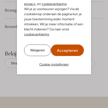
privacy-
en
cookieverklaring
.
Wil je je voorkeuren wijzigen? Via de
Bezorgen & retourneren
cookieknop onderaan de pagina kun je
jouw toestemming ieder moment
intrekken. Wil je meer informatie of een
1
4
Beoordelingen
(1)
4
/5
klacht indienen? Ga naar onze
Sterren
cookieverklaring
.
Accepteren
Weigeren
Bekijk meer
Straight leg jeans
Raizzed
Katoen
Cookie-instellingen