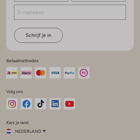
Schrijf je in
Betaalmethodes
Volg ons
Omoda
Omoda
Omoda
Omoda
Omoda
Kies je land
Instagram
Facebook
TikTok
LinkedIn
YouTube
NEDERLAND
Kies