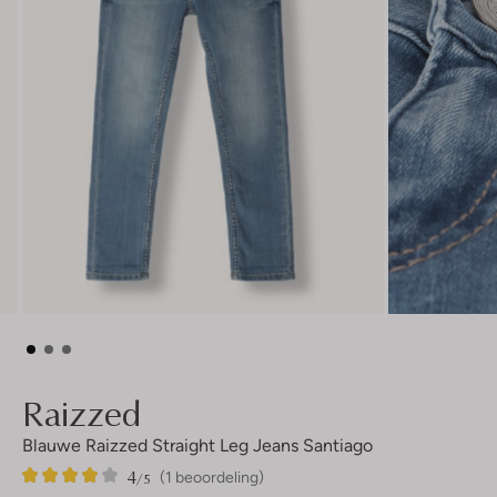
Raizzed
Blauwe Raizzed Straight Leg Jeans Santiago
4
1
4
/5
(1 beoordeling)