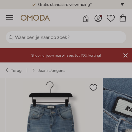
Gratis standaard verzending*
Menu
Shop nu:
jouw must-haves tot 70% korting!
Terug
Jeans Jongens