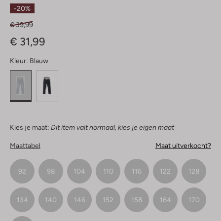
Sterren
-20%
€ 39,99
€ 31,99
Kleur:
Blauw
Kies je maat:
Dit item valt normaal, kies je eigen maat
Maattabel
Maat uitverkocht?
92
98
104
110
116
122
128
134
140
146
152
158
164
170