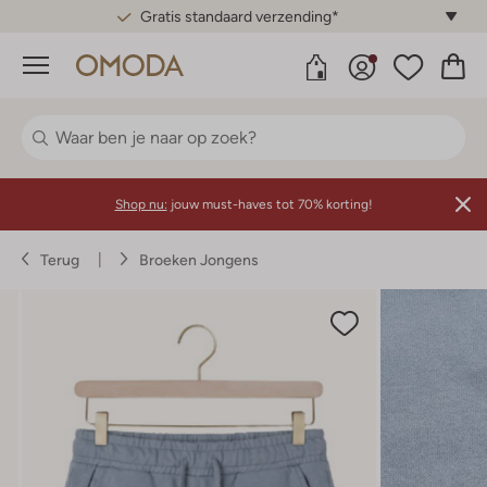
Gratis standaard verzending*
Menu
Shop nu:
jouw must-haves tot 70% korting!
Terug
Broeken Jongens