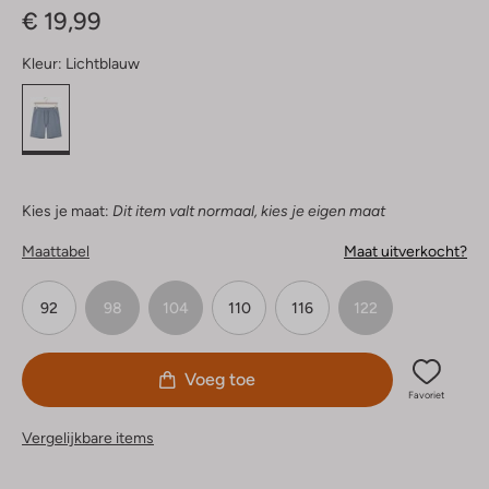
€ 19,99
Kleur:
Lichtblauw
Kies je maat:
Dit item valt normaal, kies je eigen maat
Maattabel
Maat uitverkocht?
92
98
104
110
116
122
Voeg toe
Favoriet
Vergelijkbare items