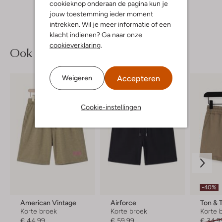
cookieknop onderaan de pagina kun je
jouw toestemming ieder moment
intrekken. Wil je meer informatie of een
klacht indienen? Ga naar onze
cookieverklaring
.
Ook iets voor jou?
Accepteren
Weigeren
Cookie-instellingen
-40%
American Vintage
Airforce
Ton & 
Korte broek
Korte broek
Korte 
€ 44,99
€ 59,99
€ 34,9