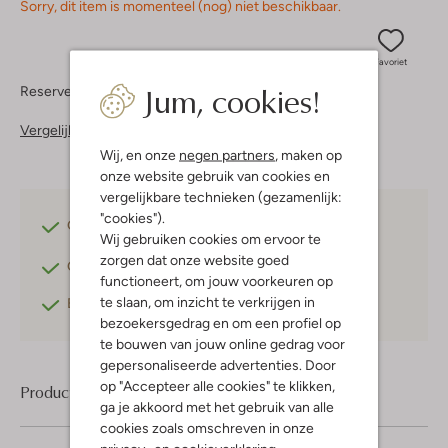
Sorry, dit item is momenteel (nog) niet beschikbaar.
Favoriet
Jum, cookies!
Reserveer direct in een van onze 37 boutiques
Vergelijkbare items
Wij, en onze
negen partners
, maken op
onze website gebruik van cookies en
vergelijkbare technieken (gezamenlijk:
"cookies").
Gratis verzending
vanaf €75,-
Wij gebruiken cookies om ervoor te
zorgen dat onze website goed
Gratis retourneren
binnen 30 dagen*
functioneert, om jouw voorkeuren op
te slaan, om inzicht te verkrijgen in
Betaal achteraf
met Klarna
bezoekersgedrag en om een profiel op
te bouwen van jouw online gedrag voor
gepersonaliseerde advertenties. Door
op "Accepteer alle cookies" te klikken,
Product informatie
ga je akkoord met het gebruik van alle
cookies zoals omschreven in onze