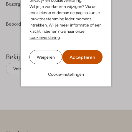
privacy-
en
cookieverklaring
.
Bezorgen & retourneren
Wil je je voorkeuren wijzigen? Via de
cookieknop onderaan de pagina kun je
jouw toestemming ieder moment
4
3
Beoordelingen
(4)
3
intrekken. Wil je meer informatie of een
/5
Sterren
klacht indienen? Ga naar onze
cookieverklaring
.
Bekijk meer
Accepteren
Weigeren
Veterboots
Koel4kids
Leer
Cookie-instellingen