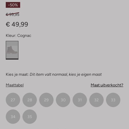
Sterren
-50%
€ 99,95
€ 49,99
Kleur:
Cognac
Kies je maat:
Dit item valt normaal, kies je eigen maat
Maattabel
Maat uitverkocht?
27
28
29
30
31
32
33
34
35