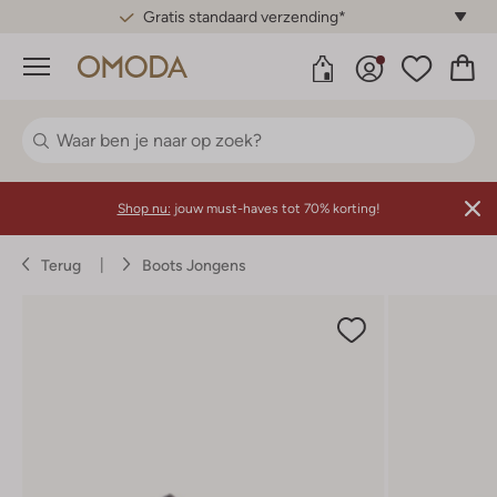
Gratis standaard verzending*
Menu
Shop nu:
jouw must-haves tot 70% korting!
Terug
Boots Jongens