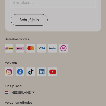
Schrijf je in
Betaalmethodes
Volg ons
Omoda
Omoda
Omoda
Omoda
Omoda
Kies je land
Instagram
Facebook
TikTok
LinkedIn
YouTube
NEDERLAND
Kies
Verzendmethodes
je
Sluit