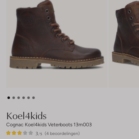
Koel4kids
Cognac Koel4kids Veterboots 13m003
3
4
3
/5
(4 beoordelingen)