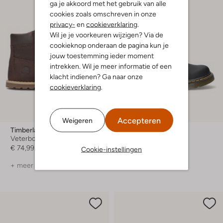
ga je akkoord met het gebruik van alle
cookies zoals omschreven in onze
privacy-
en
cookieverklaring
.
Wil je je voorkeuren wijzigen? Via de
cookieknop onderaan de pagina kun je
jouw toestemming ieder moment
intrekken. Wil je meer informatie of een
klacht indienen? Ga naar onze
cookieverklaring
.
Accepteren
Weigeren
Timberland
Dr Martens
Veterboots
Veterboots
€ 74,99
Vanaf
€ 79,99
Cookie-instellingen
+ meer kleuren