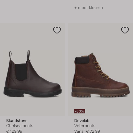
+ meer kleuren
-30%
Blundstone
Develab
Chelsea boots
Veterboots
€ 129,99
Vanaf
€ 72,99