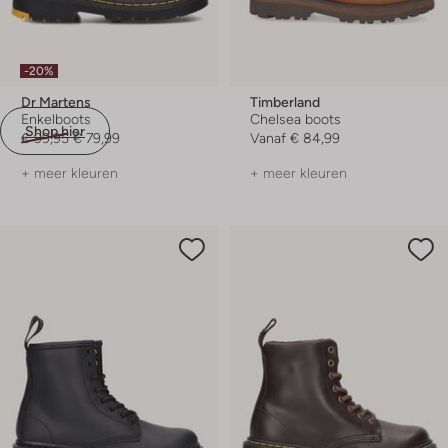
-20%
Dr Martens
Timberland
Enkelboots
Chelsea boots
Shop hier
€ 99,95
€ 79,99
Vanaf
€ 84,99
+ meer kleuren
+ meer kleuren