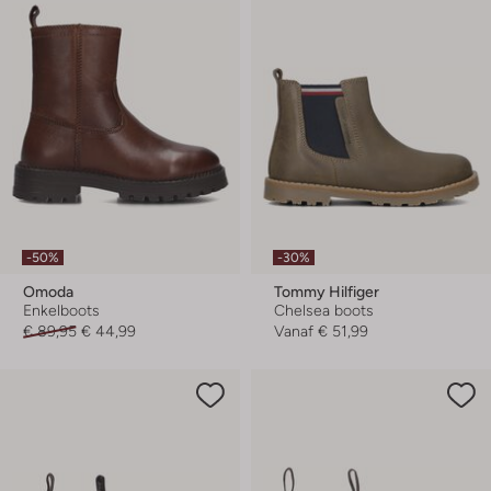
-50%
-30%
Omoda
Tommy Hilfiger
Enkelboots
Chelsea boots
€ 89,95
€ 44,99
Vanaf
€ 51,99