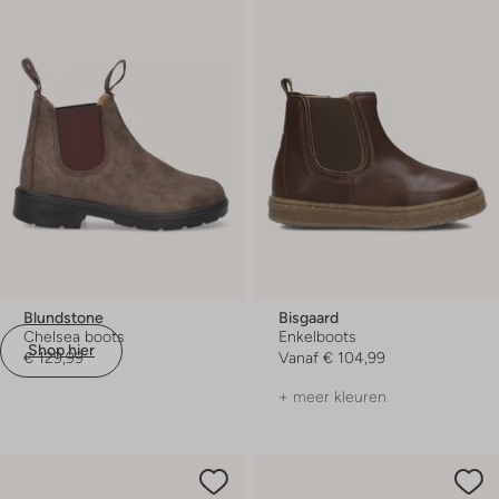
Blundstone
Bisgaard
Chelsea boots
Enkelboots
Shop hier
€ 129,99
Vanaf
€ 104,99
+ meer kleuren