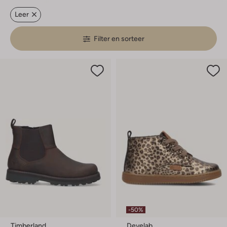
Leer
Filter en sorteer
-50%
Timberland
Develab