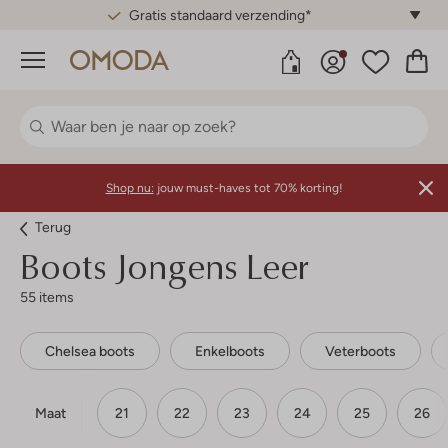
Gratis standaard verzending*
Menu
Shop nu:
jouw must-haves tot 70% korting!
Terug
Boots Jongens Leer
55 items
Chelsea boots
Enkelboots
Veterboots
Maat
21
22
23
24
25
26