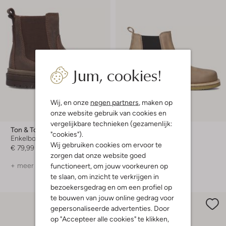
Jum, cookies!
Wij, en onze
negen partners
, maken op
onze website gebruik van cookies en
-20%
vergelijkbare technieken (gezamenlijk:
Ton & Ton
Du Loua
"cookies").
Enkelboots
Chelsea boots
Wij gebruiken cookies om ervoor te
€ 79,99
Vanaf
€ 75,99
zorgen dat onze website goed
+ meer kleuren
+ meer kleuren
functioneert, om jouw voorkeuren op
te slaan, om inzicht te verkrijgen in
bezoekersgedrag en om een profiel op
te bouwen van jouw online gedrag voor
gepersonaliseerde advertenties. Door
op "Accepteer alle cookies" te klikken,