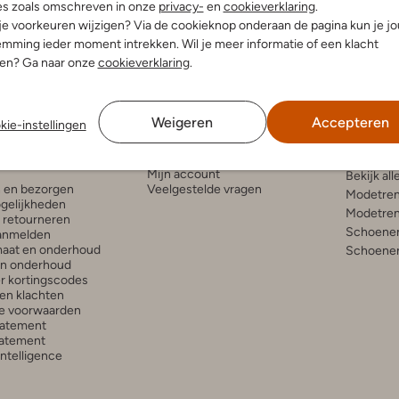
es zoals omschreven in onze
privacy-
en
cookieverklaring
.
 je voorkeuren wijzigen? Via de cookieknop onderaan de pagina kun je j
mming ieder moment intrekken. Wil je meer informatie of een klacht
nen? Ga naar onze
cookieverklaring
.
Weigeren
Accepteren
kie-instellingen
enservice
Account
Inspira
Mijn account
Bekijk all
n en bezorgen
Veelgestelde vragen
Modetren
gelijkheden
Modetren
n retourneren
Schoenen
anmelden
aat en onderhoud
Schoenen
en onderhoud
r kortingscodes
en klachten
e voorwaarden
tatement
atement
 Intelligence