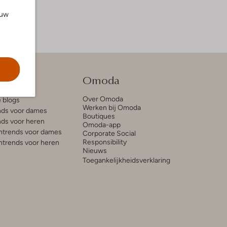
ouw
tie
Omoda
Over Omoda
e blogs
Werken bij Omoda
ds voor dames
Boutiques
ds voor heren
Omoda-app
trends voor dames
Corporate Social
Responsibility
trends voor heren
Nieuws
Toegankelijkheidsverklaring