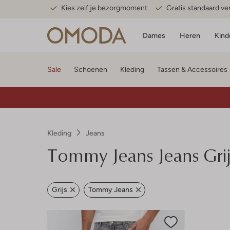
Kies zelf je bezorgmoment
Gratis standaard v
Dames
Heren
Kind
Sale
Schoenen
Kleding
Tassen & Accessoires
Kleding
Jeans
Tommy Jeans
Jeans Grij
Grijs
Tommy Jeans