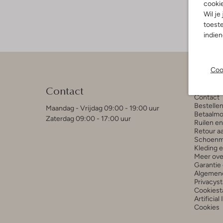
cooki
Wil je
toeste
indie
Coo
Klant
Contact
Contact
Bestelle
Maandag - Vrijdag 09:00 - 19:00 uur
Betaalmo
Zaterdag 09:00 - 17:00 uur
Ruilen e
Retour a
Schoenm
Kleding 
Meer ove
Garantie 
Algemen
Privacys
Cookiest
Artificial
Cookies