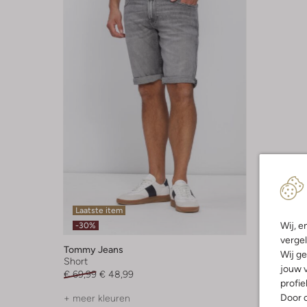
Laatste item
Wij, e
-30%
vergel
Tommy Jeans
Wij ge
Short
jouw v
€ 69,99
€ 48,99
profie
Door o
+ meer kleuren