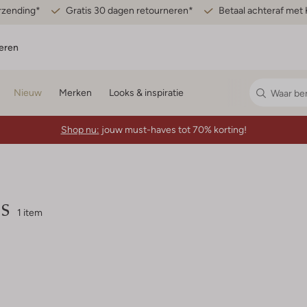
erzending*
Gratis 30 dagen retourneren*
Betaal achteraf met 
eren
Nieuw
Merken
Looks & inspiratie
Shop nu:
jouw must-haves tot 70% korting!
s
1 item