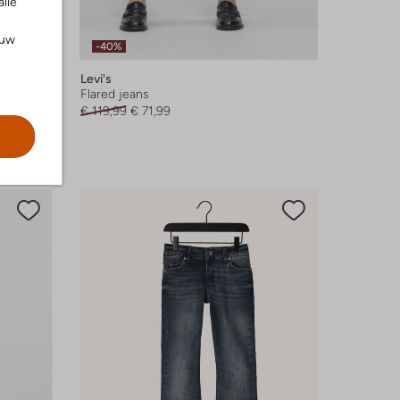
alle
ouw
-40%
Levi's
Flared jeans
€ 119,99
€ 71,99