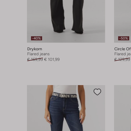
-40%
-50%
Drykorn
Circle Of
Flared jeans
Flared j
€ 169,99
€ 101,99
€ 129,99