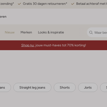
erzending*
Gratis 30 dagen retourneren*
Betaal achteraf met 
eren
Nieuw
Merken
Looks & inspiratie
Shop nu:
jouw must-haves tot 70% korting!
eans
Straight leg jeans
Shorts
Jorts