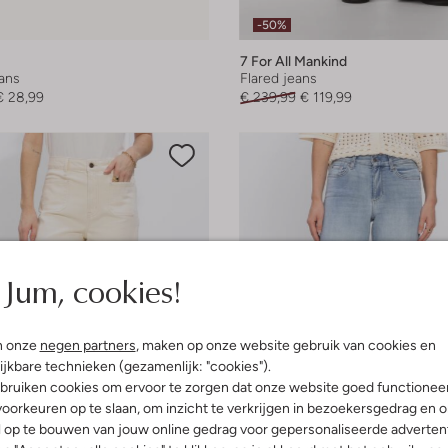
-50%
7 For All Mankind
eans
Flared jeans
€ 28,99
€ 239,99
€ 119,99
Jum, cookies!
n onze
negen partners
, maken op onze website gebruik van cookies en
ijkbare technieken (gezamenlijk: "cookies").
bruiken cookies om ervoor te zorgen dat onze website goed functionee
oorkeuren op te slaan, om inzicht te verkrijgen in bezoekersgedrag en 
l op te bouwen van jouw online gedrag voor gepersonaliseerde advertent