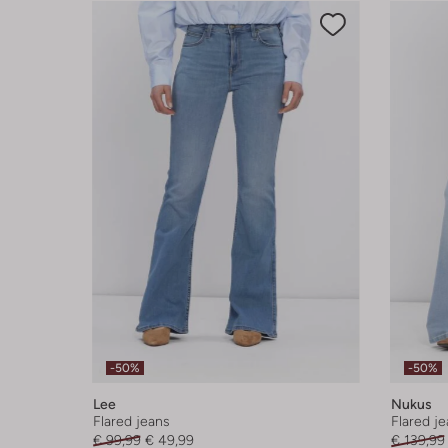
-50%
-50%
Lee
Nukus
Flared jeans
Flared j
€ 99,99
€ 49,99
€ 139,99