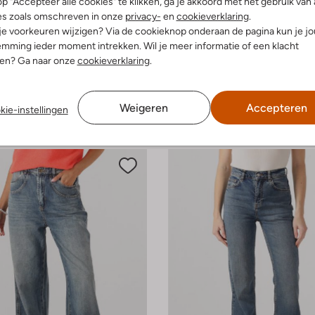
p "Accepteer alle cookies" te klikken, ga je akkoord met het gebruik van 
es zoals omschreven in onze
privacy-
en
cookieverklaring
.
 je voorkeuren wijzigen? Via de cookieknop onderaan de pagina kun je j
-40%
mming ieder moment intrekken. Wil je meer informatie of een klacht
nen? Ga naar onze
cookieverklaring
.
Liu Jo
eans
Flared jeans
€ 189,99
€ 113,99
Weigeren
Accepteren
kie-instellingen