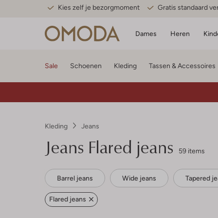
Kies zelf je bezorgmoment
Gratis standaard v
Dames
Heren
Kind
Sale
Schoenen
Kleding
Tassen & Accessoires
Kleding
Jeans
Jeans Flared jeans
59 items
Barrel jeans
Wide jeans
Tapered j
Flared jeans