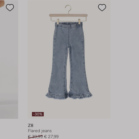
-30%
Z8
Flared jeans
€ 39,99
€ 27,99