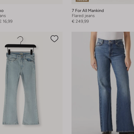
ko
7 For All Mankind
eans
Flared jeans
€ 16,99
€ 249,99