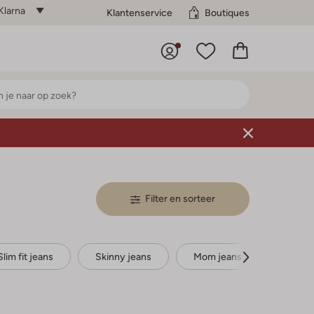
Klarna
Klantenservice
Boutiques
Filter en sorteer
Slim fit jeans
Skinny jeans
Mom jeans
Bootcu