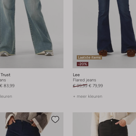
Laatste items
-20%
 Trust
Lee
eans
Flared jeans
€ 83,99
€ 99,99
€ 79,99
leuren
+ meer kleuren