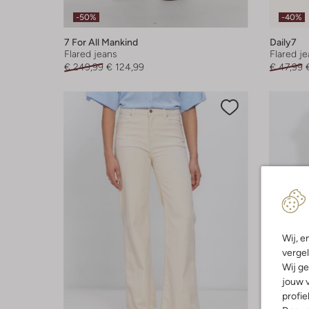
-50%
-40%
7 For All Mankind
Daily7
Flared jeans
Flared j
€ 249,99
€ 124,99
€ 47,99
Wij, e
vergel
Wij ge
jouw v
profie