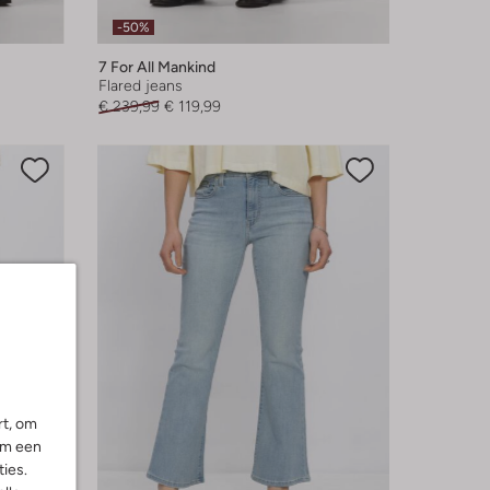
-50%
7 For All Mankind
Flared jeans
€ 239,99
€ 119,99
rt, om
om een
ies.