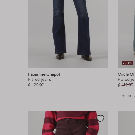
-30%
Fabienne Chapot
Circle Of
Flared jeans
Flared j
€ 129,99
€ 119,99
+ meer k