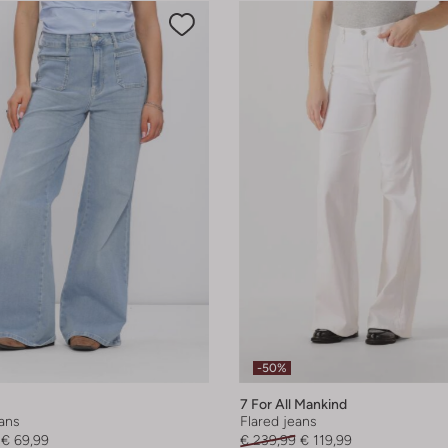
-50%
7 For All Mankind
eans
Flared jeans
€ 69,99
€ 239,99
€ 119,99