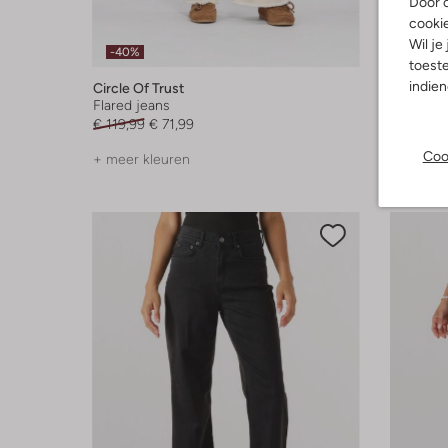
Door o
cooki
Wil je
-40%
toeste
indie
Circle Of Trust
Nukus
Flared jeans
Flared j
€ 119,99
€ 71,99
€ 129,99
Coo
+ meer kleuren