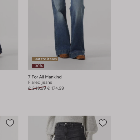
Laatste items
-30%
7 For All Mankind
Flared jeans
€ 249,99
€ 174,99