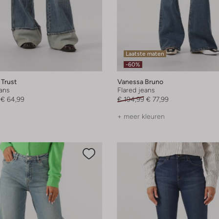
Laatste maten
-60%
 Trust
Vanessa Bruno
eans
Flared jeans
€ 64,99
€ 194,99
€ 77,99
+ meer kleuren