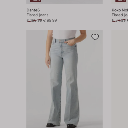
Dante6
Koko No
Flared jeans
Flared j
€ 199,99
€ 99,99
€ 34,99