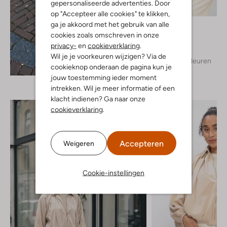
gepersonaliseerde advertenties. Door
Nieuw
op "Accepteer alle cookies" te klikken,
ga je akkoord met het gebruik van alle
Nukus
Jack
cookies zoals omschreven in onze
€ 139,99
privacy-
en
cookieverklaring
.
Wil je je voorkeuren wijzigen? Via de
+ meer kleuren
Ontdek de look
cookieknop onderaan de pagina kun je
jouw toestemming ieder moment
intrekken. Wil je meer informatie of een
klacht indienen? Ga naar onze
cookieverklaring
.
Accepteren
Weigeren
Cookie-instellingen