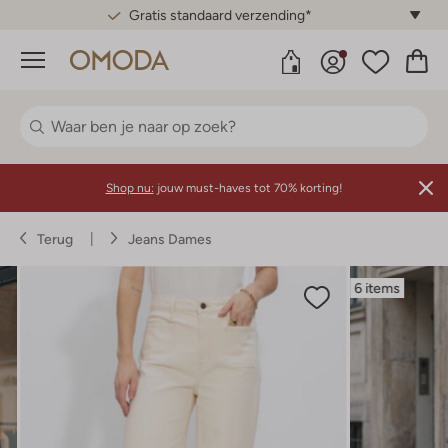
Gratis standaard verzending*
Menu
Shop nu:
jouw must-haves tot 70% korting!
Terug
Jeans Dames
6 items