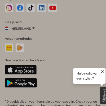
Omoda
Omoda
Omoda
Omoda
Omoda
Kies je land
Instagram
Facebook
TikTok
LinkedIn
YouTube
NEDERLAND
Kies
Verzendmethodes
je
Sluit
land
Nederland
België
(Nederlands)
Download onze Omoda app
Belgique
(Français)
Deutschland
*Dit geldt alleen voor items die op voorraad zijn. Check voor de
zekerheid de verwachte bezorgdatum bij het item op de website