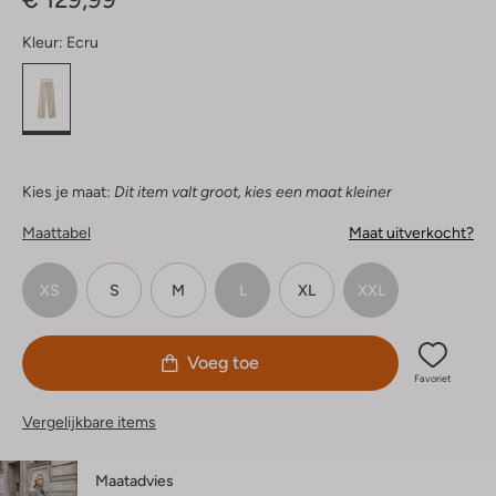
Kleur:
Ecru
Kies je maat:
Dit item valt groot, kies een maat kleiner
Maattabel
Maat uitverkocht?
XS
S
M
L
XL
XXL
Voeg toe
Favoriet
Vergelijkbare items
Maatadvies