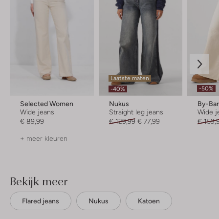
Laatste maten
-50%
-40%
Selected Women
Nukus
By-Ba
Wide jeans
Straight leg jeans
Wide j
€ 89,99
€ 129,99
€ 77,99
€ 159,
+ meer kleuren
Bekijk meer
Flared jeans
Nukus
Katoen