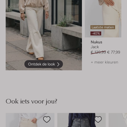
Laatste maten
-40%
Nukus
Jack
€ 129,99
€ 77,99
+ meer kleuren
Ontdek de look
Ook iets voor jou?