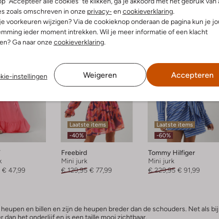
p "Accepteer alle cookies" te klikken, ga je akkoord met het gebruik van 
 jurk dat aan de bovenkant strak zit en verder naar onder wijd uitloopt.
es zoals omschreven in onze
privacy-
en
cookieverklaring
.
thoekfiguur passen is ook een A-lijn-jurk. Wil je iets meer curves
riem of ceintuur, hiermee maak je meer taille.
 je voorkeuren wijzigen? Via de cookieknop onderaan de pagina kun je j
mming ieder moment intrekken. Wil je meer informatie of een klacht
nen? Ga naar onze
cookieverklaring
.
Weigeren
Accepteren
kie-instellingen
Laatste items
Laatste items
-40%
-60%
V
Freebird
Tommy Hilfiger
k
Mini jurk
Mini jurk
€ 47,99
€ 129,95
€ 77,99
€ 229,95
€ 91,99
e heupen en billen en zijn de heupen breder dan de schouders. Net als bij
r dan het onderlijf en is een taille mooi zichtbaar.