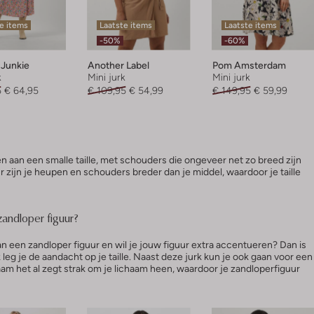
e items
Laatste items
Laatste items
-50%
-60%
 Junkie
Another Label
Pom Amsterdam
k
Mini jurk
Mini jurk
5
€ 64,95
€ 109,95
€ 54,99
€ 149,95
€ 59,99
n aan een smalle taille, met schouders die ongeveer net zo breed zijn
ur zijn je heupen en schouders breder dan je middel, waardoor je taille
zandloper figuur?
van een zandloper figuur en wil je jouw figuur extra accentueren? Dan is
leg je de aandacht op je taille. Naast deze jurk kun je ook gaan voor een
 naam het al zegt strak om je lichaam heen, waardoor je zandloperfiguur