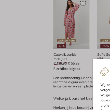
Laatste item
Laatst
-60%
-50%
Catwalk Junkie
Sofie S
Maxi jurk
Midi jur
€ 139,95
€ 55,99
€ 79,95
Rechthoekfiguur
Een rechthoekfiguur herken je aan, zo
rechthoekfiguur even breed en curve
Wij, e
lange benen en een platte buik.
vergel
Wij ge
Welke jurk past het beste bij een
jouw v
profie
Herken jij in de beschrijving van een 