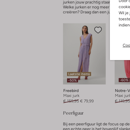
Door o
jurken jouw prachtig staan. Zoals een
cooki
Welke jurken er nog meer bij een rech
creëren? Draag dan een jurk met een 
Wil je
toeste
indie
Coo
Laatste items
-60%
-50%
Freebird
Notre-
Maxi jurk
Maxi jur
€ 159,95
€ 79,99
€ 119,95
Peerfiguur
Bij een peerfiguur ligt de focus op d
een echte peer is het bovenlijf slanke