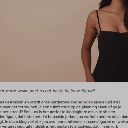
ken, maar welke past nu het beste bij jouw figuur?
kast getrokken en wordt onze garderobe ook nu volop aangevuld met
je naar het terras, heb je een tuinfeestje op de planning staan of ga je
r het strand? Een jurk is het perfecte kledingitem om in te shinen.
r figuur, dat betekent dat bepaalde jurken jou wellicht anders staat da
t. In deze blog vertel ik jou over verschillende lichaamsfiguren en welke
 vergeet niet: uiteindelijk is het beste stylingadvies, dat jij een jurk