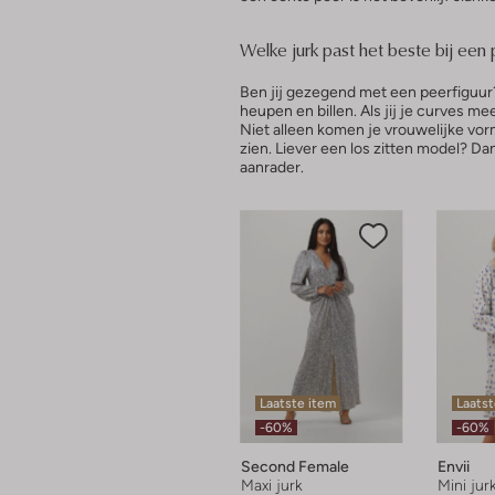
Welke jurk past het beste bij een 
Ben jij gezegend met een peerfiguur?
heupen en billen. Als jij je curves me
Niet alleen komen je vrouwelijke vormen
zien. Liever een los zitten model? Da
aanrader.
Laatste item
Laatst
-60%
-60%
Second Female
Envii
Maxi jurk
Mini jur