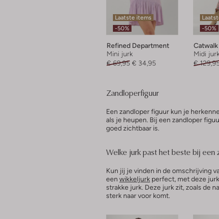
Laatste items
Laatst
-50%
-50%
Refined Department
Catwalk
Mini jurk
Midi jur
€ 69,95
€ 34,95
€ 129,9
Zandloperfiguur
Een zandloper figuur kun je herkenne
als je heupen. Bij een zandloper figu
goed zichtbaar is.
Welke jurk past het beste bij een 
Kun jij je vinden in de omschrijving 
een
wikkeljurk
perfect, met deze jurk 
strakke jurk. Deze jurk zit, zoals de
sterk naar voor komt.