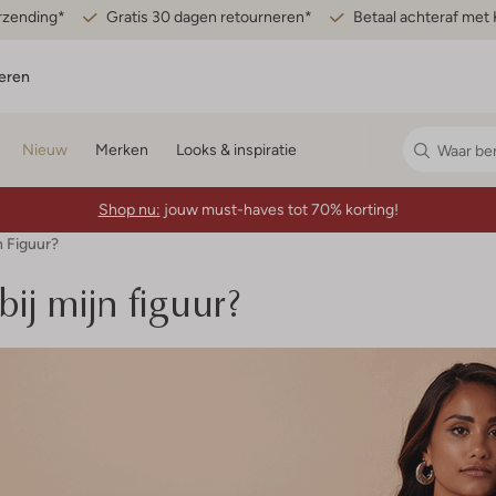
erzending*
Gratis 30 dagen retourneren*
Betaal achteraf met 
eren
Nieuw
Merken
Looks & inspiratie
Shop nu:
jouw must-haves tot 70% korting!
n Figuur?
bij mijn figuur?