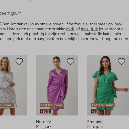
peerfiguur?
 Dan ligt dankzij jouw smalle bovenlijf de focus al snel meer op jouw
er wil laten zien dan staat een strakke
midi
- of
maxi-jurk
jouw prachtig.
 in deze jurk prachtig tot zijn recht, ook je smalle taille laat je hierin
n is een jurk met een aangesloten bovenlijf die verder wijd loopt ook een
e items
Laatste items
Laatste items
-30%
-30%
Notre-V
Freebird
k
Mini jurk
Mini jurk