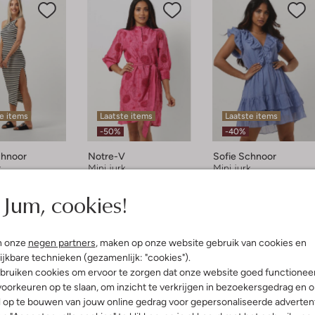
e items
Laatste items
Laatste items
-50%
-40%
chnoor
Notre-V
Sofie Schnoor
k
Mini jurk
Mini jurk
€ 39,95
€ 129,95
€ 64,95
€ 149,95
€ 89,95
Jum, cookies!
als het woord al zegt, het rechte silhouet. Het lichaam is bij een
s zijn minder aanwezig. Kortom het is een mooi slank postuur met vaak
n onze
negen partners
, maken op onze website gebruik van cookies en
ijkbare technieken (gezamenlijk: "cookies").
bruiken cookies om ervoor te zorgen dat onze website goed functionee
 rechthoekfiguur?
oorkeuren op te slaan, om inzicht te verkrijgen in bezoekersgedrag en 
l op te bouwen van jouw online gedrag voor gepersonaliseerde advertent
rechthoekfiguur? Dan zit je in de luxepositie dat veel verschillende