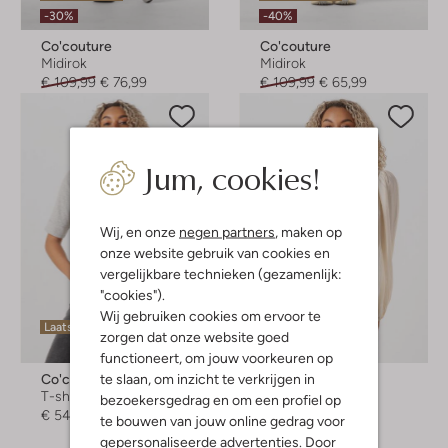
-30%
-40%
Co'couture
Co'couture
Midirok
Midirok
€ 109,99
€ 76,99
€ 109,99
€ 65,99
Jum, cookies!
Wij, en onze
negen partners
, maken op
onze website gebruik van cookies en
vergelijkbare technieken (gezamenlijk:
"cookies").
Wij gebruiken cookies om ervoor te
Laatste items
Laatste maten
zorgen dat onze website goed
-60%
functioneert, om jouw voorkeuren op
te slaan, om inzicht te verkrijgen in
Co'couture
Co'couture
T-shirt
Blouse
bezoekersgedrag en om een profiel op
€ 54,99
€ 109,99
€ 43,99
te bouwen van jouw online gedrag voor
gepersonaliseerde advertenties. Door