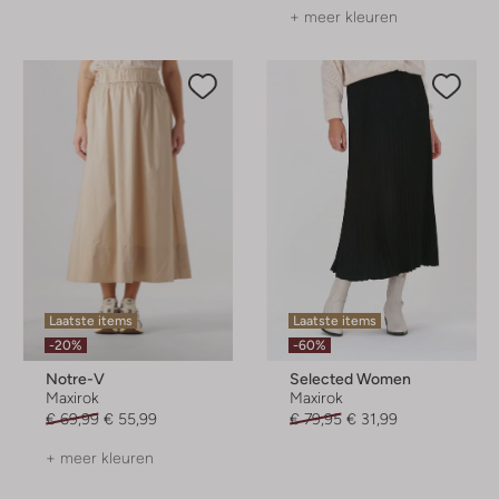
+ meer kleuren
Laatste items
Laatste items
-20%
-60%
Notre-V
Selected Women
Maxirok
Maxirok
€ 69,99
€ 55,99
€ 79,95
€ 31,99
+ meer kleuren