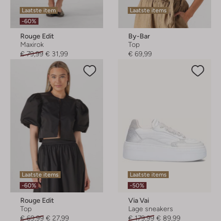
Laatste item
Laatste items
-60%
Rouge Edit
By-Bar
Maxirok
Top
€ 79,99
€ 31,99
€ 69,99
Laatste items
Laatste items
-60%
-50%
Rouge Edit
Via Vai
Top
Lage sneakers
€ 69,99
€ 27,99
€ 179,99
€ 89,99