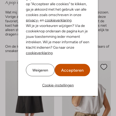
A pop of comfort:
de rok die altijd goed zit
op "Accepteer alle cookies" te klikken,
ga je akkoord met het gebruik van alle
Wat mij betreft is de poplin rok een echte must-have dit seizoen.
cookies zoals omschreven in onze
Vorige zomer hebben we al een glimp mogen vangen van deze
privacy-
en
cookieverklaring
.
favoriet, maar ook dit voorjaar kun je hem gewoon weer uit de
kast halen of natuurlijk een nieuwe aanschaffen. Dit item is niet
Wil je je voorkeuren wijzigen? Via de
alleen stijlvol, maar ook nog eens supercomfortabel. Makkelijk te
cookieknop onderaan de pagina kun je
dragen met een leuke top of een basic T-shirt.
jouw toestemming ieder moment
intrekken. Wil je meer informatie of een
Om de look compleet te maken zou ik er nog een cowboylaars of
klacht indienen? Ga naar onze
sneaker onder dragen.
cookieverklaring
.
Accepteren
Weigeren
Cookie-instellingen