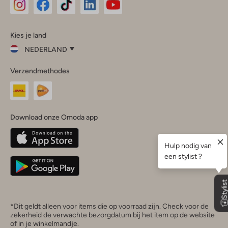
Omoda
Omoda
Omoda
Omoda
Omoda
Kies je land
Instagram
Facebook
TikTok
LinkedIn
YouTube
NEDERLAND
Kies
Verzendmethodes
je
Sluit
land
Nederland
België
(Nederlands)
Download onze Omoda app
Belgique
(Français)
Deutschland
*Dit geldt alleen voor items die op voorraad zijn. Check voor de
zekerheid de verwachte bezorgdatum bij het item op de website
of in je winkelmandje.