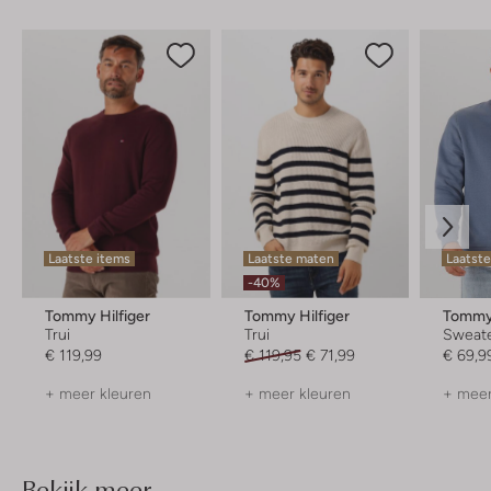
Laatste items
Laatste maten
Laatst
-40%
Tommy Hilfiger
Tommy Hilfiger
Tommy
Trui
Trui
Sweat
€ 119,99
€ 119,95
€ 71,99
€ 69,9
+ meer kleuren
+ meer kleuren
+ meer
Bekijk meer