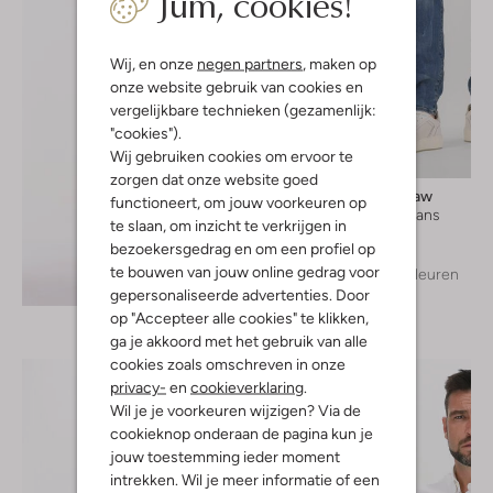
Jum, cookies!
Wij, en onze
negen partners
, maken op
onze website gebruik van cookies en
vergelijkbare technieken (gezamenlijk:
"cookies").
Wij gebruiken cookies om ervoor te
zorgen dat onze website goed
G-Star Raw
functioneert, om jouw voorkeuren op
Skinny jeans
te slaan, om inzicht te verkrijgen in
€ 119,99
bezoekersgedrag en om een profiel op
te bouwen van jouw online gedrag voor
+ meer kleuren
Ontdek de look
gepersonaliseerde advertenties. Door
op "Accepteer alle cookies" te klikken,
ga je akkoord met het gebruik van alle
cookies zoals omschreven in onze
privacy-
en
cookieverklaring
.
Wil je je voorkeuren wijzigen? Via de
cookieknop onderaan de pagina kun je
jouw toestemming ieder moment
intrekken. Wil je meer informatie of een