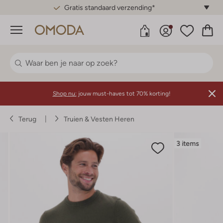
Gratis standaard verzending*
Menu
Shop nu:
jouw must-haves tot 70% korting!
Terug
Truien & Vesten Heren
3 items