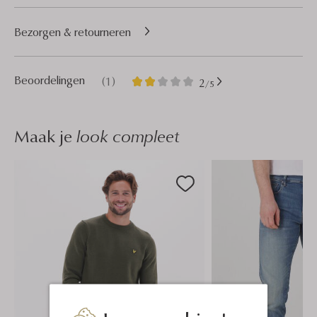
Bezorgen & retourneren
1
2
Beoordelingen
(1)
2
/5
Sterren
Maak je
look compleet