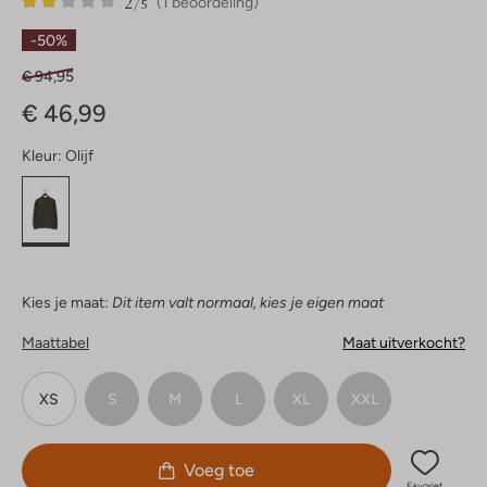
2
1
2
/5
(1 beoordeling)
Sterren
-50%
€ 94,95
€ 46,99
Kleur:
Olijf
Kies je maat:
Dit item valt normaal, kies je eigen maat
Maattabel
Maat uitverkocht?
XS
S
M
L
XL
XXL
Voeg toe
Favoriet