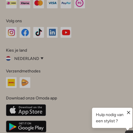
Volg ons
Omoda
Omoda
Omoda
Omoda
Omoda
Kies je land
Instagram
Facebook
TikTok
LinkedIn
YouTube
NEDERLAND
Kies
Verzendmethodes
je
Sluit
land
Nederland
België
(Nederlands)
Download onze Omoda app
Belgique
(Français)
Deutschland