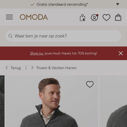
Gratis standaard verzending*
Menu
Shop nu:
jouw must-haves tot 70% korting!
Terug
Truien & Vesten Heren