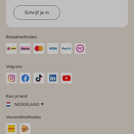
Schrijf je in
Betaalmethodes
Volg ons
Omoda
Omoda
Omoda
Omoda
Omoda
Kies je land
Instagram
Facebook
TikTok
LinkedIn
YouTube
NEDERLAND
Kies
Verzendmethodes
je
Sluit
land
Nederland