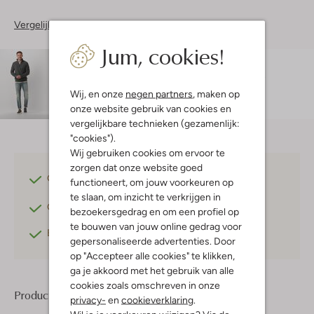
Vergelijkbare items
Jum, cookies!
Maatadvies
Rogier is 1 meter 89 lang en draagt maat L.
De
pasvorm is
regular fit
.
Wij, en onze
negen partners
, maken op
onze website gebruik van cookies en
vergelijkbare technieken (gezamenlijk:
"cookies").
Wij gebruiken cookies om ervoor te
zorgen dat onze website goed
Gratis verzending
vanaf €75,-
functioneert, om jouw voorkeuren op
te slaan, om inzicht te verkrijgen in
Gratis retourneren
binnen 30 dagen*
bezoekersgedrag en om een profiel op
te bouwen van jouw online gedrag voor
Betaal achteraf
met Klarna
gepersonaliseerde advertenties. Door
op "Accepteer alle cookies" te klikken,
ga je akkoord met het gebruik van alle
cookies zoals omschreven in onze
Product informatie
privacy-
en
cookieverklaring
.