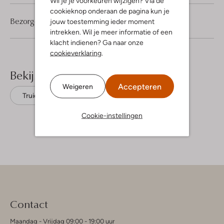
Wil je je voorkeuren wijzigen? Via de
cookieknop onderaan de pagina kun je
Bezorgen & retourneren
jouw toestemming ieder moment
intrekken. Wil je meer informatie of een
klacht indienen? Ga naar onze
cookieverklaring
.
Bekijk meer
Accepteren
Weigeren
Truien
Cast Iron
Katoen
Cookie-instellingen
Contact
Maandag - Vrijdag 09:00 - 19:00 uur