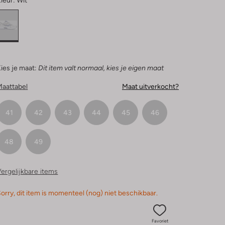
leur:
Wit
ies je maat:
Dit item valt normaal, kies je eigen maat
Maattabel
Maat uitverkocht?
41
42
43
44
45
46
48
49
ergelijkbare items
orry, dit item is momenteel (nog) niet beschikbaar.
Favoriet