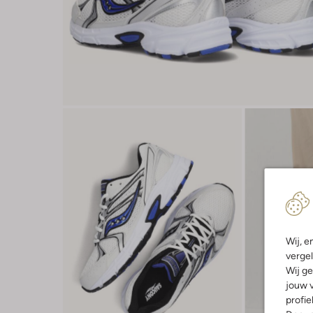
Wij, e
vergel
Wij ge
jouw v
profie