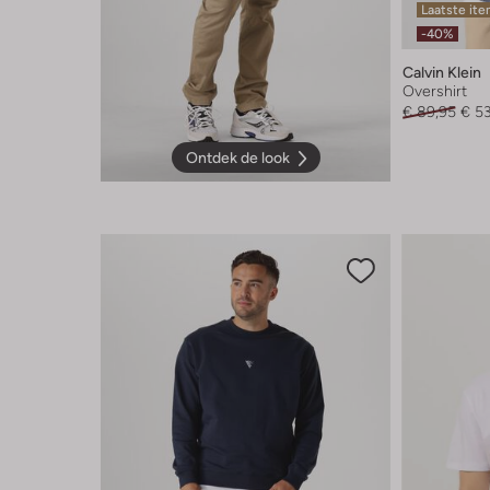
Laatste it
-40%
Calvin Klein
Overshirt
€ 89,95
€ 5
Ontdek de look