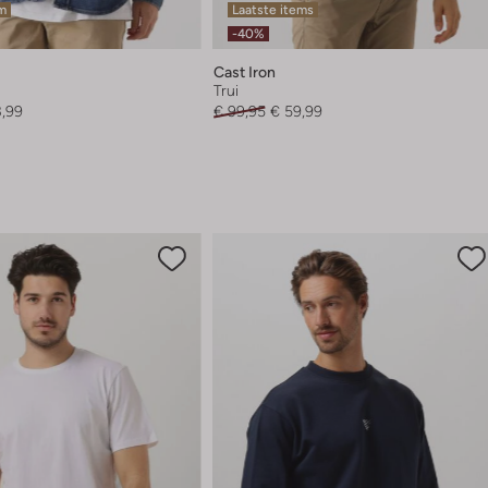
em
Laatste items
-40%
Cast Iron
Trui
3,99
€ 99,95
€ 59,99