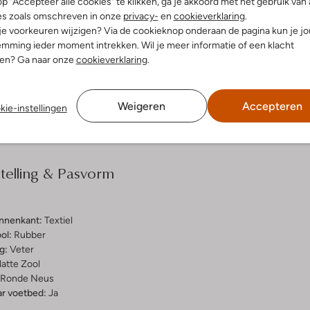
p "Accepteer alle cookies" te klikken, ga je akkoord met het gebruik van 
es zoals omschreven in onze
privacy-
en
cookieverklaring
.
 je voorkeuren wijzigen? Via de cookieknop onderaan de pagina kun je j
Ontdek de look
mming ieder moment intrekken. Wil je meer informatie of een klacht
nen? Ga naar onze
cookieverklaring
.
Bezorgen & retourneren
Weigeren
Accepteren
kie-instellingen
elling & Pasvorm
innenkant:
Textiel
ol:
Rubber
g:
Veter
latte Zool
Ronde Neus
r voetbed:
Ja