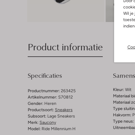
Door o
cooki
Wil je
toeste
indie
Product informatie
Coo
Specificaties
Samenst
Kleur:
Wit
Productnummer:
263425
Materiaal b
Artikelnummer:
S70812
Materiaal zo
Gender:
Heren
Type sluitin
Productsoort:
Sneakers
Hakvorm:
P
Subsoort:
Lage Sneakers
Type neus:
Merk:
Saucony
Uitneembaa
Model:
Ride Millennium H