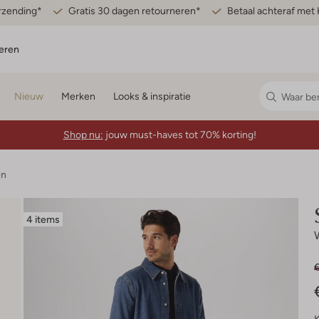
erzending*
Gratis 30 dagen retourneren*
Betaal achteraf met 
eren
Nieuw
Merken
Looks & inspiratie
Shop nu:
jouw must-haves tot 70% korting!
en
4 items