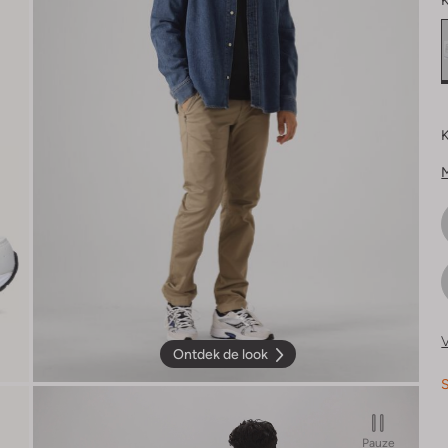
K
K
V
Ontdek de look
S
Pauze