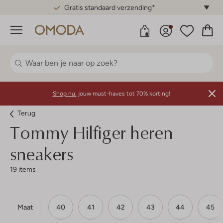
Gratis standaard verzending*
Menu
Shop nu:
jouw must-haves tot 70% korting!
Terug
Tommy Hilfiger heren
sneakers
19 items
Maat
40
41
42
43
44
45