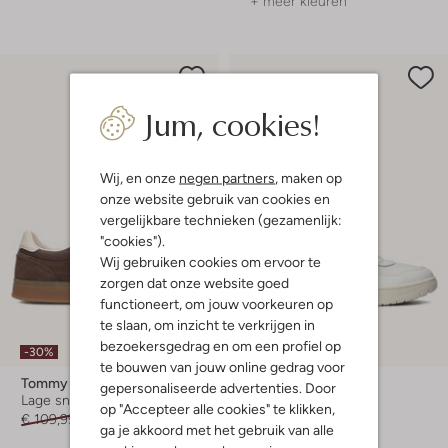
+ meer kleuren
Jum, cookies!
Wij, en onze
negen partners
, maken op
onze website gebruik van cookies en
vergelijkbare technieken (gezamenlijk:
"cookies").
Wij gebruiken cookies om ervoor te
zorgen dat onze website goed
functioneert, om jouw voorkeuren op
te slaan, om inzicht te verkrijgen in
bezoekersgedrag en om een profiel op
-30%
-30%
te bouwen van jouw online gedrag voor
Tommy Hilfiger
Tommy Hilfiger
gepersonaliseerde advertenties. Door
Lage sneakers
Lage sneakers
op "Accepteer alle cookies" te klikken,
€ 109,99
€ 76,99
€ 99,99
€ 69,99
ga je akkoord met het gebruik van alle