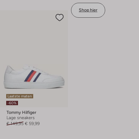
Shop hier
Laatste maten
-60%
Tommy Hilfiger
Lage sneakers
€ 149,95
€ 59,99