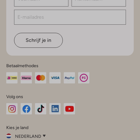
Schrijf je in
Betaalmethodes
Volg ons
Omoda
Omoda
Omoda
Omoda
Omoda
Kies je land
Instagram
Facebook
TikTok
LinkedIn
YouTube
NEDERLAND