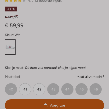
4
2
4
/5
(2 beoordelingen)
Sterren
-60%
€ 149,95
€ 59,99
Kleur:
Wit
Kies je maat:
Dit item valt normaal, kies je eigen maat
Maattabel
Maat uitverkocht?
40
41
42
43
44
45
46
Voeg toe