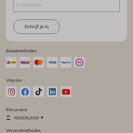
Schrijf je in
Betaalmethodes
Volg ons
Omoda
Omoda
Omoda
Omoda
Omoda
Kies je land
Instagram
Facebook
TikTok
LinkedIn
YouTube
NEDERLAND
Kies
Verzendmethodes
je