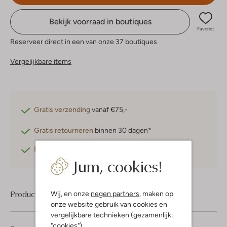
Bekijk voorraad in boutiques
Favoriet
Reserveer direct in een van onze 37 boutiques
Vergelijkbare items
Gratis verzending
vanaf €75,-
Gratis retourneren
binnen 30 dagen*
Betaal achteraf
met Klarna
Jum, cookies!
Product informatie
Wij, en onze
negen partners
, maken op
onze website gebruik van cookies en
vergelijkbare technieken (gezamenlijk:
"cookies").