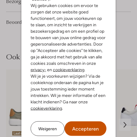
Bezorgen & retourneren
Wij gebruiken cookies om ervoor te
zorgen dat onze website goed
functioneert, om jouw voorkeuren op
2
4
Beoordelingen
(2)
4
/5
te slaan, om inzicht te verkrijgen in
Sterren
bezoekersgedrag en om een profiel op
te bouwen van jouw online gedrag voor
gepersonaliseerde advertenties. Door
op "Accepteer alle cookies" te klikken,
Ook iets voor jou?
ga je akkoord met het gebruik van alle
cookies zoals omschreven in onze
privacy-
en
cookieverklaring
.
Wil je je voorkeuren wijzigen? Via de
cookieknop onderaan de pagina kun je
jouw toestemming ieder moment
intrekken. Wil je meer informatie of een
klacht indienen? Ga naar onze
cookieverklaring
.
Accepteren
Weigeren
Laatste maten