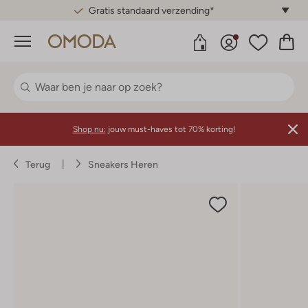
Gratis standaard verzending*
Menu
Shop nu:
jouw must-haves tot 70% korting!
Terug
Sneakers Heren