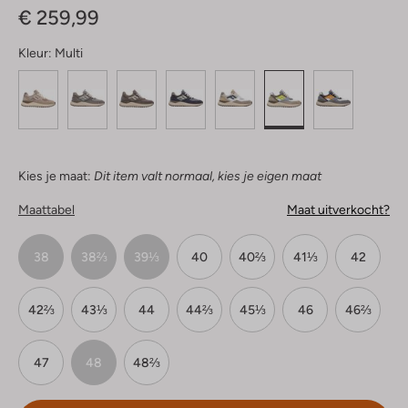
€ 259,99
Kleur:
Multi
Kies je maat:
Dit item valt normaal, kies je eigen maat
Maattabel
Maat uitverkocht?
38
38⅔
39⅓
40
40⅔
41⅓
42
42⅔
43⅓
44
44⅔
45⅓
46
46⅔
47
48
48⅔