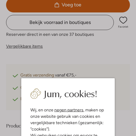
Voeg toe
Bekijk voorraad in boutiques
Favoriet
Reserveer direct in een van onze 37 boutiques
Vergelijkbare items
Gratis verzending
vanaf €75,-
Gratis retourneren
binnen 30 dagen*
Jum, cookies!
Betaal achteraf
met Klarna
Wij, en onze
negen partners
, maken op
onze website gebruik van cookies en
vergelijkbare technieken (gezamenlijk:
Product informatie
"cookies").
Wij gebruiken cookies om ervoor te