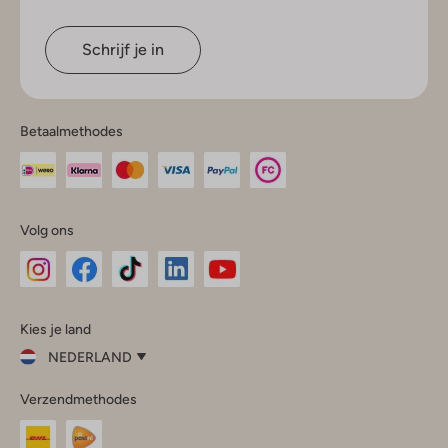
Schrijf je in
Betaalmethodes
Volg ons
Omoda
Omoda
Omoda
Omoda
Omoda
Kies je land
Instagram
Facebook
TikTok
LinkedIn
YouTube
NEDERLAND
Kies
Verzendmethodes
je
Sluit
land
Nederland