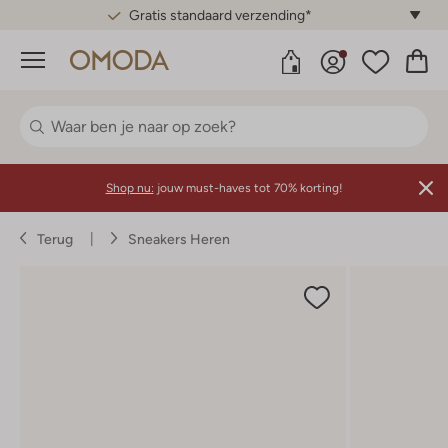
Gratis standaard verzending*
Menu
Shop nu:
jouw must-haves tot 70% korting!
Terug
Sneakers Heren