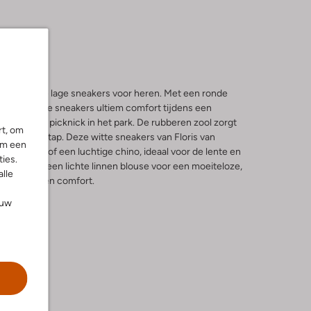
e perfecte lage sneakers voor heren. Met een ronde
 bieden deze sneakers ultiem comfort tijdens een
 zomerse picknick in het park. De rubberen zool zorgt
rt, om
 voor elke stap. Deze witte sneakers van Floris van
om een
ual jeans of een luchtige chino, ideaal voor de lente en
ies.
T-shirt of een lichte linnen blouse voor een moeiteloze,
alle
oen in stijl en comfort.
ouw