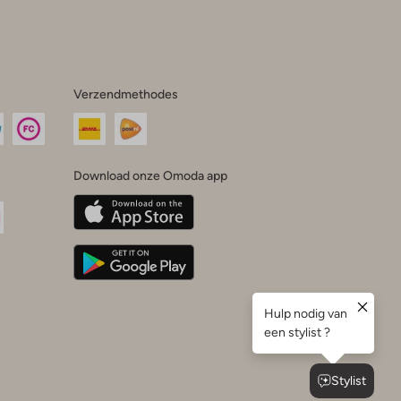
Verzendmethodes
Download onze Omoda app
oda
n
uTube