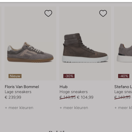
Nieuw
-30%
-40%
Floris Van Bommel
Hub
Stefano 
Lage sneakers
Hoge sneakers
Lage sne
€ 239,99
€ 149,95
€ 104,99
€ 149,99
+ meer kleuren
+ meer kleuren
+ meer k