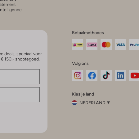
atement
 Intelligence
Betaalmethodes
e deals, speciaal voor
p € 150,- shoptegoed.
Volg ons
Omoda
Omoda
Omoda
Omoda
Om
Kies je land
Instagram
Facebook
TikTok
LinkedI
Yo
NEDERLAND
Kies
je
Sluit
land
Nederland