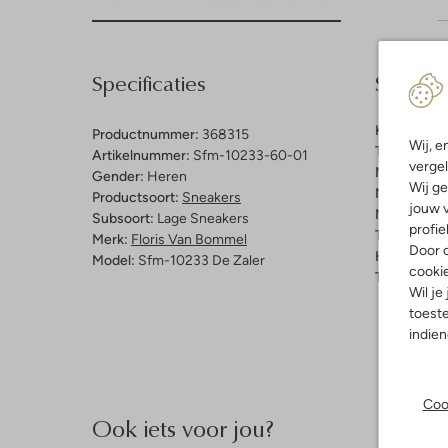
Specificaties
Samenst
Kleur:
Multi
Productnummer:
368315
Wij, e
Trends:
Ret
Artikelnummer:
Sfm-10233-60-01
vergel
Materiaal b
Gender:
Heren
Wij ge
Materiaal b
Productsoort:
Sneakers
jouw v
Materiaal zo
Subsoort:
Lage Sneakers
profie
Type sluitin
Merk:
Floris Van Bommel
Door o
Hakvorm:
P
Model:
Sfm-10233 De Zaler
cooki
Type neus:
Wil je
toeste
indie
Coo
Ook iets voor jou?