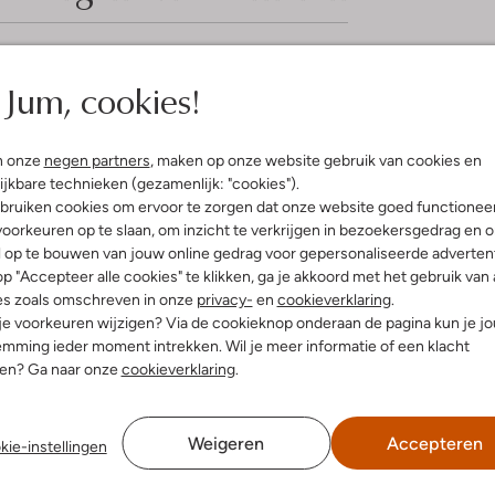
elling & Pasvorm
Omschrijving
Jum, cookies!
Ontdek de SFM-10233 De Zaler, d
n onze
negen partners
, maken op onze website gebruik van cookies en
ro Revival
neus en een binnenkant van leer,
ijkbare technieken (gezamenlijk: "cookies").
uitenkant:
Leer
ontspannen stadswandeling of een
bruiken cookies om ervoor te zorgen dat onze website goed functionee
innenkant:
Leer, Textiel
voor grip en duurzaamheid, ideaal
oorkeuren op te slaan, om inzicht te verkrijgen in bezoekersgedrag en 
ol:
Rubber
Bommel passen perfect bij een cas
l op te bouwen van jouw online gedrag voor gepersonaliseerde advertent
g:
Veter
zomer. Combineer ze met een fris 
p "Accepteer alle cookies" te klikken, ga je akkoord met het gebruik van 
lateauzool
stijlvolle look. Geniet van het seiz
es zoals omschreven in onze
privacy-
en
cookieverklaring
.
Ronde Neus
 je voorkeuren wijzigen? Via de cookieknop onderaan de pagina kun je j
mming ieder moment intrekken. Wil je meer informatie of een klacht
nen? Ga naar onze
cookieverklaring
.
Weigeren
Accepteren
kie-instellingen