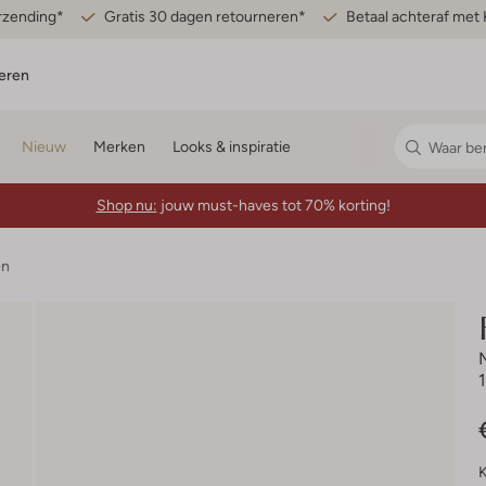
erzending*
Gratis 30 dagen retourneren*
Betaal achteraf met 
eren
Nieuw
Merken
Looks & inspiratie
Shop nu:
jouw must-haves tot 70% korting!
en
K