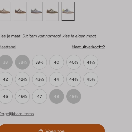
ies je maat:
Dit item valt normaal, kies je eigen maat
Maattabel
Maat uitverkocht?
38
38⅔
39⅓
40
40⅔
41⅓
42
42⅔
43⅓
44
44⅔
45⅓
46
46⅔
47
48
48⅔
ergelijkbare items
Voeg toe