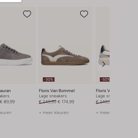
-30%
-50%
Lauran
Floris Van Bommel
Floris Van Bommel
akers
Lage sneakers
Lage sneakers
€ 89,99
€ 249,99
€ 174,99
€ 249,99
€ 124,99
leuren
+ meer kleuren
+ meer kleuren