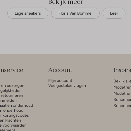
Bekijk meer
Lage sneakers
Floris Van Bommel
Leer
enservice
Account
Inspira
Mijn account
Bekijk all
n en bezorgen
Veelgestelde vragen
Modetren
gelijkheden
Modetren
n retourneren
Schoenen
anmelden
aat en onderhoud
Schoenen
en onderhoud
r kortingscodes
en klachten
e voorwaarden
tatement