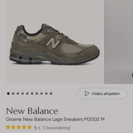
Video afspelen
New Balance
Groene New Balance Lage Sneakers M2002 M
5
1
5
/5
(1 beoordeling)