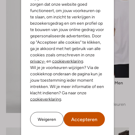
zorgen dat onze website goed
functioneert, om jouw voorkeuren op
te slaan, om inzicht te verkrijgen in
bezoekersgedrag en om een profiel op
te bouwen van jouw online gedrag voor
gepersonaliseerde advertenties. Door
op "Accepteer alle cookies" te klikken,
ga je akkoord met het gebruik van alle
cookies zoals omschreven in onze
privacy-
en
cookieverklaring
.
Wil je je voorkeuren wijzigen? Via de
cookieknop onderaan de pagina kun je
jouw toestemming ieder moment
Selected Men
intrekken. Wil je meer informatie of een
T-shirt
klacht indienen? Ga naar onze
€ 24,99
cookieverklaring
.
+ meer kleuren
Ontdek de look
Accepteren
Weigeren