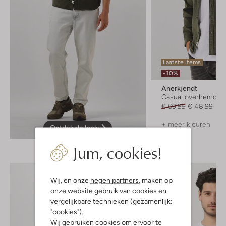
Laatste items
-30%
Anerkjendt
Casual overhemd
€ 69,99
€ 48,99
+ meer kleuren
Ontdek de look
Jum, cookies!
Wij, en onze
negen partners
, maken op
onze website gebruik van cookies en
vergelijkbare technieken (gezamenlijk:
"cookies").
Wij gebruiken cookies om ervoor te