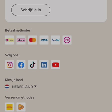
Schrijf je in
Betaalmethodes
Volg ons
Omoda
Omoda
Omoda
Omoda
Omoda
Kies je land
Instagram
Facebook
TikTok
LinkedIn
YouTube
NEDERLAND
Kies
Verzendmethodes
je
Sluit
land
Nederland