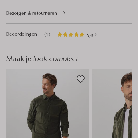
Bezorgen & retourneren
1
5
Beoordelingen
(1)
5
/5
Sterren
Maak je
look compleet