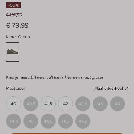
Sterren
-50%
€ 159,95
€ 79,99
Kleur:
Groen
Kies je maat:
Dit item valt klein, kies een maat groter
Maattabel
Maat uitverkocht?
40
40,5
41,5
42
42,5
43
44
44,5
45
45,5
46,5
47,5