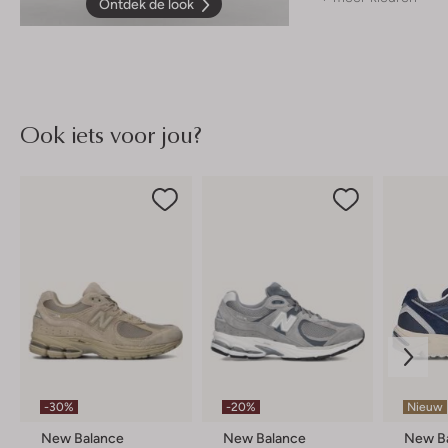
Ontdek de look
Ook iets voor jou?
-30%
-20%
Nieuw
New Balance
New Balance
New B