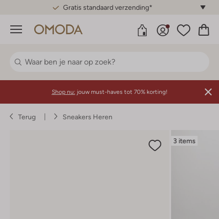
Gratis standaard verzending*
Menu
Shop nu:
jouw must-haves tot 70% korting!
Terug
Sneakers Heren
3 items