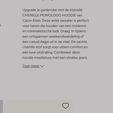
Upgrade je garderobe met de stijlvolle
CHENILLE MONOLOGO HOODIE van
Calvin Klein. Deze witte sweater is perfect
n
voor heren die houden van een moderne
en minimalistische look. Draag 'm tijdens
een ontspannen weekendwandeling of
een casual dagje uit in de stad. De zachte
chenille stof zorgt voor ultiem comfort en
een luxe uitstraling. Combineer deze
hoodie moeiteloos met een strakke jeans
of een comfortabele joggingbroek voor
Toon meer
een complete outfit. De subtiele
merkdetails geven een verfijnde touch,
terwijl de capuchon je beschermt tegen
onverwachte weersomstandigheden.
Voeg deze veelzijdige sweater toe aan je
collectie en geniet van tijdloze stijl.