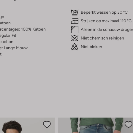
Beperkt wassen op 30 °C
go
Strijken op maximaal 110 °C
atoen
ercentages:
100% Katoen
Alleen in de schaduw droge
gular Fit
Niet chemisch reinigen
puchon
Niet bleken
e:
Lange Mouw
t