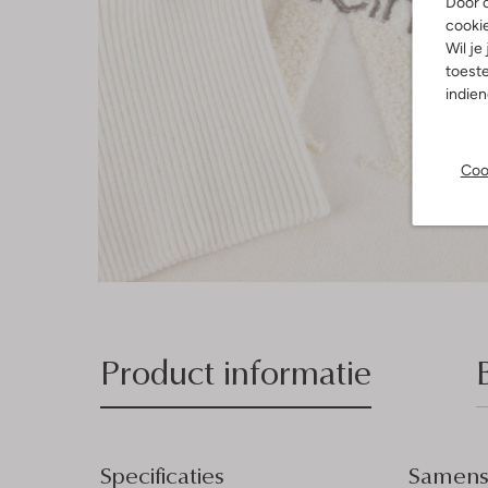
Door o
cooki
Wil je
toeste
indie
Coo
Product informatie
Specificaties
Samenst