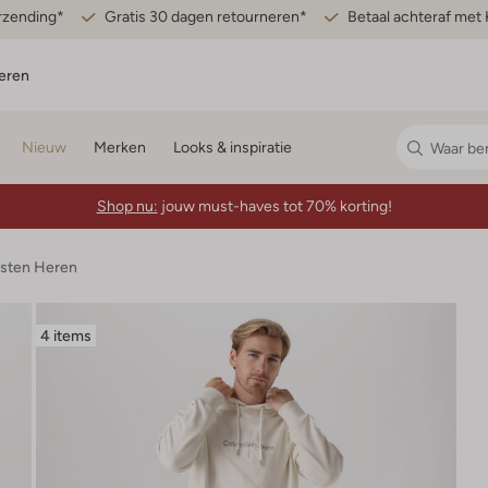
erzending*
Gratis 30 dagen retourneren*
Betaal achteraf met 
eren
Nieuw
Merken
Looks & inspiratie
Shop nu:
jouw must-haves tot 70% korting!
esten Heren
4 items