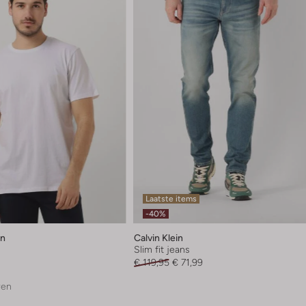
Laatste items
-40%
en
Calvin Klein
Slim fit jeans
€ 119,95
€ 71,99
ren