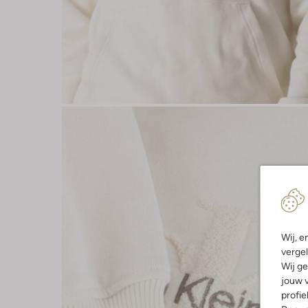
Wij, e
vergel
Wij ge
jouw v
profie