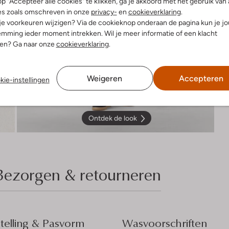
p "Accepteer alle cookies" te klikken, ga je akkoord met het gebruik van 
es zoals omschreven in onze
privacy-
en
cookieverklaring
.
 je voorkeuren wijzigen? Via de cookieknop onderaan de pagina kun je j
mming ieder moment intrekken. Wil je meer informatie of een klacht
nen? Ga naar onze
cookieverklaring
.
Weigeren
Accepteren
kie-instellingen
Ontdek de look
Bezorgen & retourneren
elling & Pasvorm
Wasvoorschriften