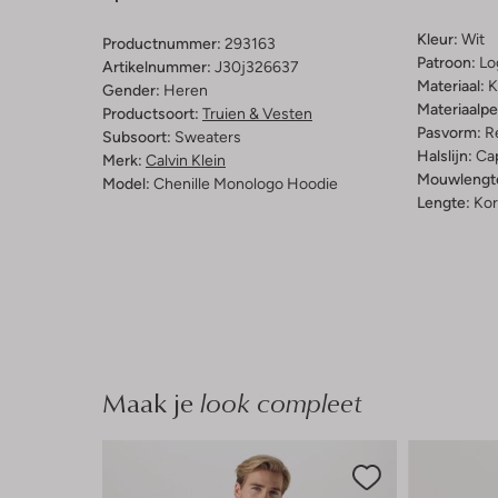
Kleur:
Wit
Productnummer:
293163
Patroon:
Lo
Artikelnummer:
J30j326637
Materiaal:
K
Gender:
Heren
Materiaalp
Productsoort:
Truien & Vesten
Pasvorm:
Re
Subsoort:
Sweaters
Halslijn:
Ca
Merk:
Calvin Klein
Mouwlengt
Model:
Chenille Monologo Hoodie
Lengte:
Kor
Maak je
look compleet