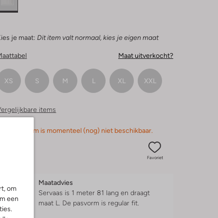
ies je maat:
Dit item valt normaal, kies je eigen maat
Maattabel
Maat uitverkocht?
XS
S
M
L
XL
XXL
ergelijkbare items
orry, dit item is momenteel (nog) niet beschikbaar.
Favoriet
Maatadvies
rt, om
Servaas is 1 meter 81 lang en draagt
om een
maat L.
De pasvorm is
regular fit
.
ies.