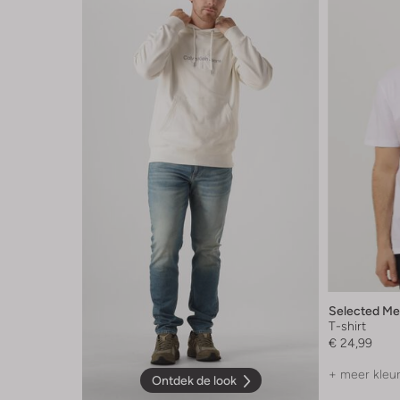
Selected M
T-shirt
€ 24,99
+ meer kleu
Ontdek de look